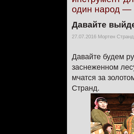
один народ — 
Давайте выйде
27.07.2016 Мортен Странд 
Давайте будем р
заснеженном лесу
мчатся за золото
Странд.