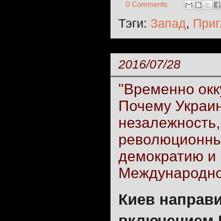
0 Comments
Тэги:
Запад
,
Приг
2016/07/28
"Временно окк
Почему Украи
незалежность,
революционных
демократию и 
Международно
Киев направи
включением 