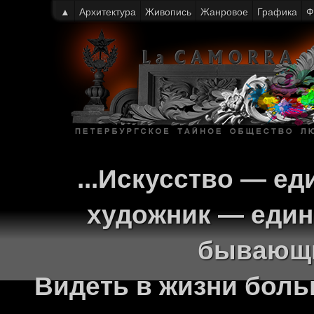
▲
Архитектура
Живопись
Жанровое
Графика
Ф
...Искусство — ед
художник — един
бывающи
Видеть в жизни больш