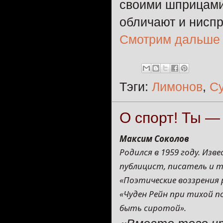
своими шприцами 
обличают и ниспр
Смотрим дальше
Тэги:
Лимонов
,
С
О спорт! Ты —
Максим Соколов
Родился в 1959 году. Изв
публицист, писатель и т
«Поэтические воззрения 
«Чуден Рейн при тихой п
быть сиротой».