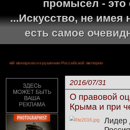
промысел - это
...Искусство, не име
есть самое очевид
аху 300-летней монархии и крушению Российской империи
2016/07/31
О правовой оц
Крыма и при ч
Лидер 
Росси