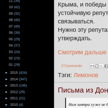
11
(39)
Крыма, и победы 
10
(42)
устойчивую репут
09
(32)
08
(40)
связываться.
07
(40)
Нужно эту репута
06
(39)
утверждать.
05
(29)
04
(37)
Смотрим дальше
03
(24)
02
(23)
01
(29)
0 Comments
►
2015
(424)
Тэги:
Лимонов
►
2014
(347)
►
2013
(146)
Письма из До
►
2012
(29)
►
2011
(21)
Нам завтра хуже не б
►
2010
(4)