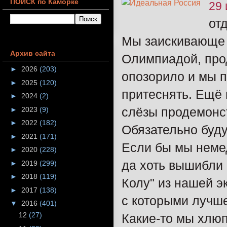
ПОИСК по Каморке
29 
от
Мы заискивающе п
Архив сайта
Олимпиадой, прод
►
2026
(203)
опозорило и мы п
►
2025
(120)
притеснять. Ещё 
►
2024
(2)
слёзы продемонс
►
2023
(9)
►
2022
(182)
Обязательно буду
►
2021
(171)
Если бы мы немед
►
2020
(228)
да хоть вышибли 
►
2019
(299)
►
2018
(119)
Колу" из нашей э
►
2017
(138)
с которыми лучше
▼
2016
(401)
12
(27)
Какие-то мы хлюп