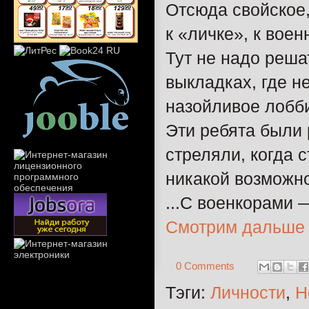
Отсюда свойское,
к «личке», к воен
Тут не надо реша
выкладках, где н
назойливое лобби
Эти ребята были 
стреляли, когда с
никакой возможно
...С военкорами 
Смотрим дальше
0 Comments
Тэги:
Личности
,
Н