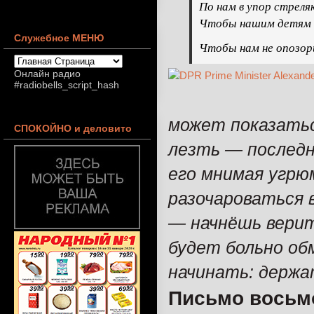
По нам в упор стреля
Чтобы нашим детям н
Служебное МЕНЮ
Чтобы нам не опозор
Онлайн радио
#radiobells_script_hash
может показатьс
СПОКОЙНО и деловито
лезть — последн
его мнимая угрю
разочароваться 
— начнёшь верит
будет больно об
начинать: держа
Письмо восьм