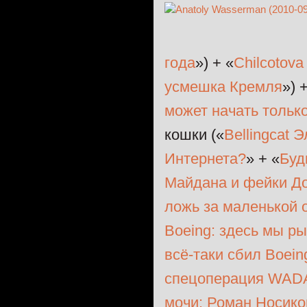
года
») + «
Chilcotova
усмешка Кремля
») 
может начать тольк
кошки («
Bellingcat 
Интернета?
» + «
Буд
Майдана и фейки Д
ложь за маленькой
Boeing: здесь мы р
всё-таки сбил Boein
спецоперация WADA
мочи: Роман Носико