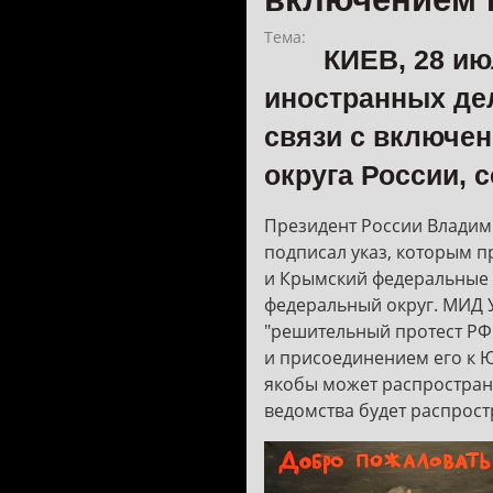
Тема:
КИЕВ, 28 и
иностранных дел
связи с включе
округа России, 
Президент России Владим
подписал указ, которым
и Крымский федеральные
федеральный округ. МИД 
"решительный протест РФ
и присоединением его к Ю
якобы может распростран
ведомства будет распрост