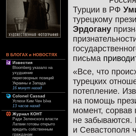
Турции в РФ
Ум
турецкому през
Эрдогану
призн
признательност
государственног
В БЛОГАХ и НОВОСТЯХ
письма
приводи
Известия
Bloomberg указало на
«Все, что проис
ухудшение
переговорных позиций
турецких отноше
Украины и Запада
16 минут назад
потепление. Из
Colonel Cassad
на помощь през
Успехи Ким Чен Ына
13 часов назад
момент, сорвав 
Журнал КОНТ
не забываются.
Ради Зеленского власти
Латвии готовы открыто
и Севастополя ч
вредить собственным
гражданам