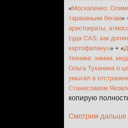
«
Москаленко: Олимп
тараканьим бегам
» 
аристократы, атмос
суда CAS: как допи
картофелину»
» + «
Д
технике, химии, мед
Ольга Туханина о ц
умысел в отстранен
Станиславом Яков
копирую полност
Смотрим дальше