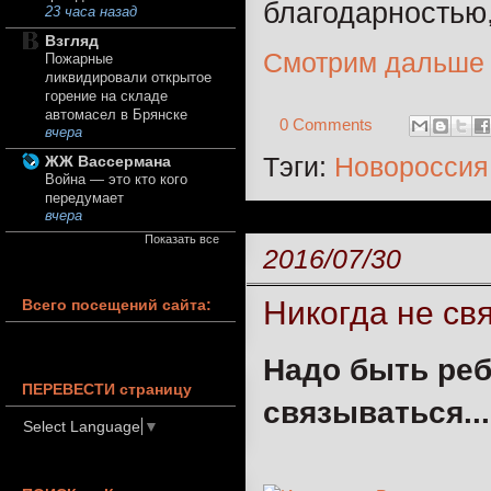
благодарностью,
23 часа назад
Взгляд
Смотрим дальше
Пожарные
ликвидировали открытое
горение на складе
автомасел в Брянске
0 Comments
вчера
Тэги:
Новороссия
ЖЖ Вассермана
Война — это кто кого
передумает
вчера
Показать все
2016/07/30
Никогда не св
Всего посещений сайта:
Надо быть реб
ПЕРЕВЕСТИ страницу
связываться...
Select Language
▼