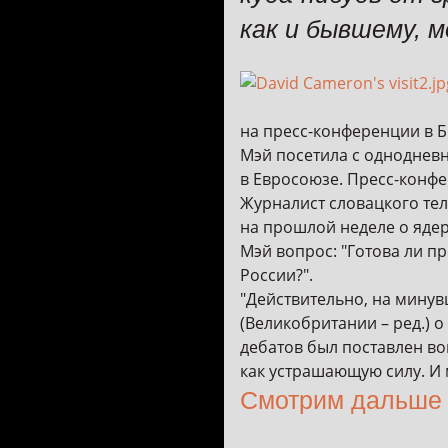
как и бывшему, 
на пресс-конференции в Б
Мэй посетила с однодневн
в Евросоюзе. Пресс-конф
Журналист словацкого тел
на прошлой неделе о ядер
Мэй вопрос: "Готова ли 
России?".
"Действительно, на мину
(Великобритании – ред.) 
дебатов был поставлен во
как устрашающую силу. И м
Смотрим дальше