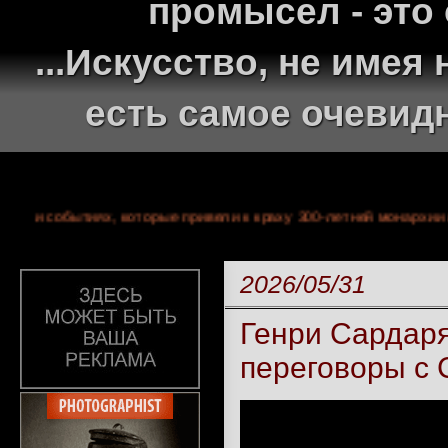
промысел - это
...Искусство, не име
есть самое очевид
иколая II и событиях, которые привели к краху 300-летней мо
2026/05/31
Генри Сардаря
переговоры с