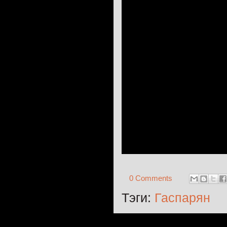
0 Comments
Тэги:
Гаспарян