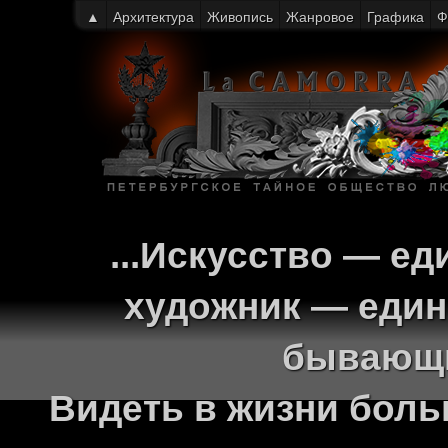
▲
Архитектура
Живопись
Жанровое
Графика
Ф
...Искусство — ед
художник — един
бывающи
Видеть в жизни больш