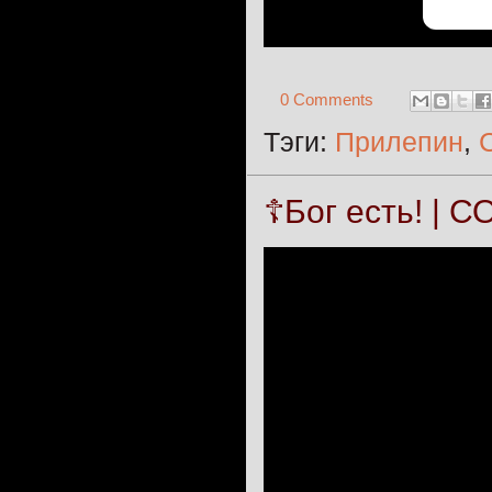
0 Comments
Тэги:
Прилепин
,
☦️Бог есть! | 