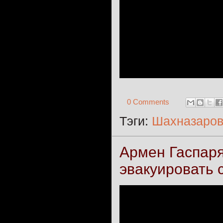
0 Comments
Тэги:
Шахназаро
Армен Гаспаря
эвакуировать 