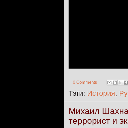
0 Comments
Тэги:
История
,
Ру
Михаил Шахназ
террорист и э