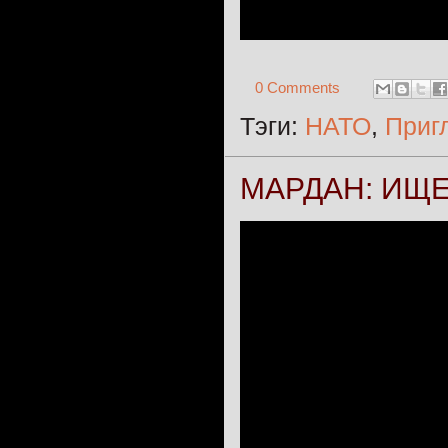
0 Comments
Тэги:
НАТО
,
Приг
МАРДАН: ИЩЕНК