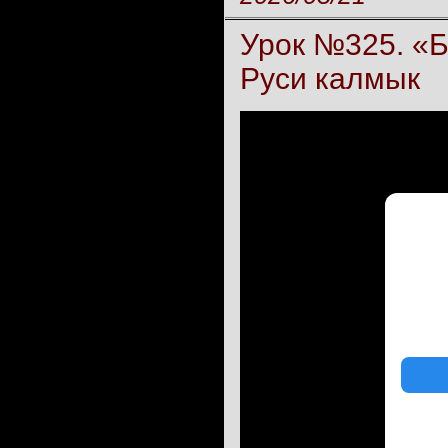
Урок №325. «Б
Руси калмык