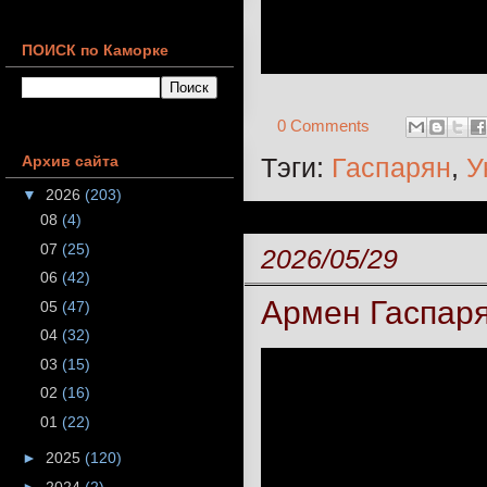
ПОИСК по Каморке
0 Comments
Тэги:
Гаспарян
,
У
Архив сайта
▼
2026
(203)
08
(4)
07
(25)
2026/05/29
06
(42)
Армен Гаспаря
05
(47)
04
(32)
03
(15)
02
(16)
01
(22)
►
2025
(120)
►
2024
(2)