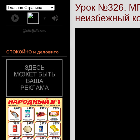
Урок №326. МГ
неизбежный к
▼
СПОКОЙНО и деловито