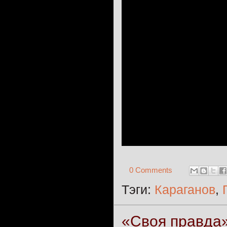
0 Comments
Тэги:
Караганов
,
«Своя правда»