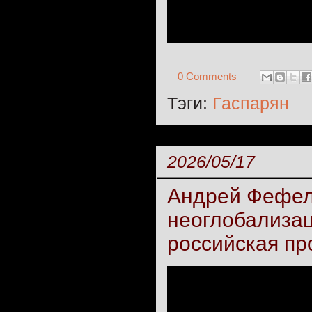
0 Comments
Тэги:
Гаспарян
2026/05/17
Андрей Фефел
неоглобализац
российская пр