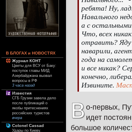
ребята! Ну, лад
Навального нед
а с остальными
Что, всех никак
отравить? Яду
наварили, аген
В БЛОГАХ и НОВОСТЯХ
года на самоле
Журнал КОНТ
Цветы для ВСУ от Баку:
и все никак? Се
поступок главы МИД
конечно, либера
Азербайджана вызвал
вопросы в РФ
Извините.
Маст
3 часа назад
Известия
СГБ Грузии завела дело
В
после публикаций о
о-первых, Пу
якобы притеснениях
российских туристов
идет постоян
вчера
Colonel Cassad
большое количест
Удары по Киеву.