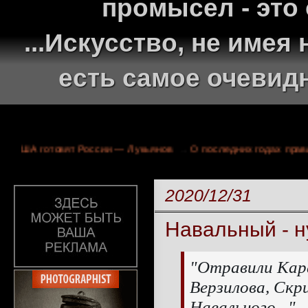
промысел - это
...Искусство, не име
есть самое очевид
«капкан» США готовят России — Лукьянов
→
О последних годах
2020/12/31
Навальный - н
"Отравили Кар
Верзилова, Скр
Навального..." -