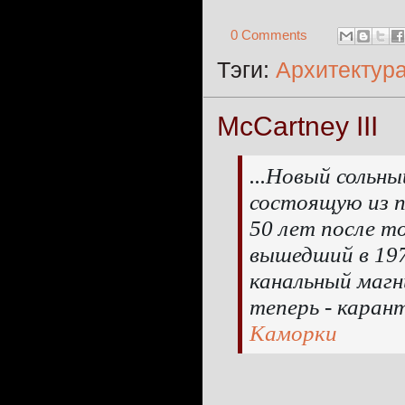
0 Comments
Тэги:
Архитектур
McCartney III
...
Новый сольны
состоящую из п
50 лет после то
вышедший в 197
канальный магн
теперь - каран
Каморки