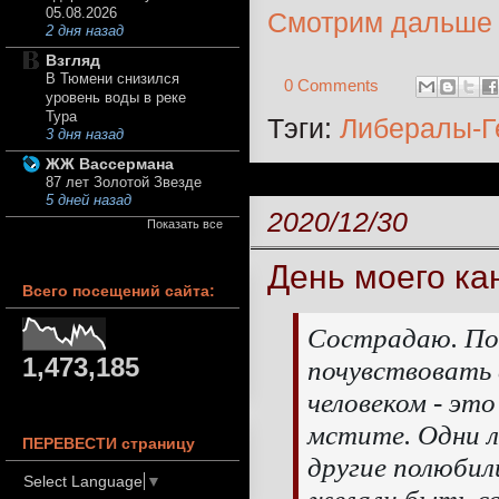
05.08.2026
Смотрим дальше
2 дня назад
Взгляд
В Тюмени снизился
0 Comments
уровень воды в реке
Тура
Тэги:
Либералы-Г
3 дня назад
ЖЖ Вассермана
87 лет Золотой Звезде
5 дней назад
2020/12/30
Показать все
День моего ка
Всего посещений сайта:
Сострадаю. По
1,473,185
почувствовать 
человеком - эт
мстите. Одни л
ПЕРЕВЕСТИ страницу
другие полюбил
Select Language
▼