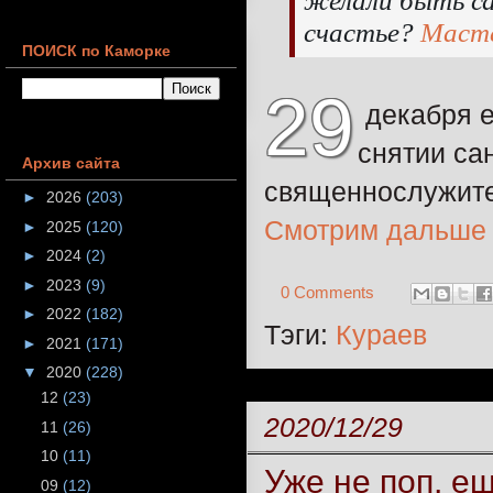
желали быть са
счастье?
Маст
ПОИСК по Каморке
29
декабря е
снятии са
Архив сайта
священнослужите
►
2026
(203)
Смотрим дальше
►
2025
(120)
►
2024
(2)
►
2023
(9)
0 Comments
►
2022
(182)
Тэги:
Кураев
►
2021
(171)
▼
2020
(228)
12
(23)
2020/12/29
11
(26)
10
(11)
Уже не поп, е
09
(12)