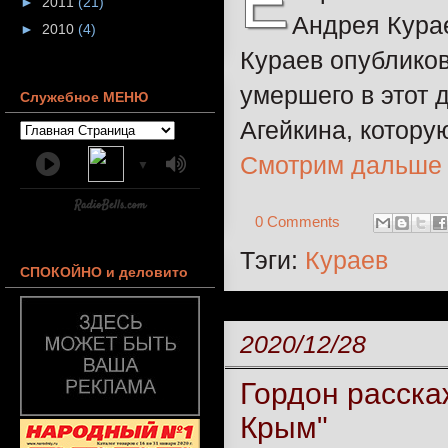
Е
►
2011
(21)
Андрея Курае
►
2010
(4)
Кураев опублико
умершего в этот 
Служебное МЕНЮ
Агейкина, котору
Смотрим дальше
▼
0 Comments
Тэги:
Кураев
СПОКОЙНО и деловито
2020/12/28
Гордон расскаж
Крым"