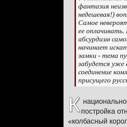
фантазия
неиз
недешевая!) во
Самое невероят
ее оплачивать
абсурдизм само
начинает искат
замки - тема п
забудется уже 
соединение ком
присущего русс
К
национально
постройка от
«колбасный корол