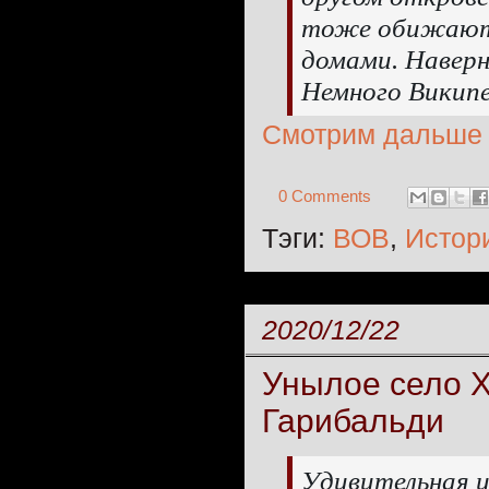
тоже обижаютс
домами. Наверн
Немного Википе
Смотрим дальше
0 Comments
Тэги:
ВОВ
,
Истор
2020/12/22
Унылое село Х
Гарибальди
Удивительная и