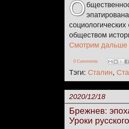
О
бщественнос
эпатирована
социологических
обществом истор
Смотрим дальше
0 Comments
Тэги:
Сталин
,
Ста
2020/12/18
Брежнев: эпох
Уроки русског