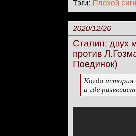
Тэги:
Плохой сиг
2020/12/26
Сталин: двух 
против Л.Гозм
Поединок)
Когда история -
а где развесис