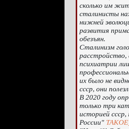
сколько им жит
сталинисты на
нижней эволюц
развития прим
обезъян.
Сталинизм голо
расстройство, 
психиатрии ли
профессиональн
их было не видн
ссср, они полез
В 2020 году оп
только три кат
историей ссср,
России"
TAKOE