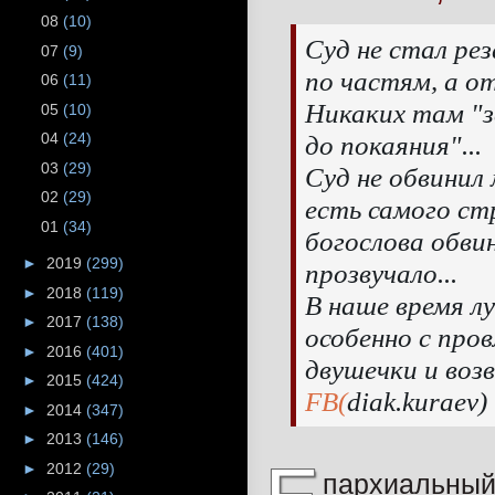
08
(10)
Суд не стал ре
07
(9)
по частям, а от
06
(11)
Никаких там "з
05
(10)
до покаяния"...
04
(24)
03
(29)
Суд не обвинил 
02
(29)
есть самого ст
01
(34)
богослова обви
►
2019
(299)
прозвучало...
►
2018
(119)
В наше время л
►
2017
(138)
особенно с про
►
2016
(401)
двушечки и воз
►
2015
(424)
FB(
diak.kuraev
)
►
2014
(347)
►
2013
(146)
►
2012
(29)
пархиальный