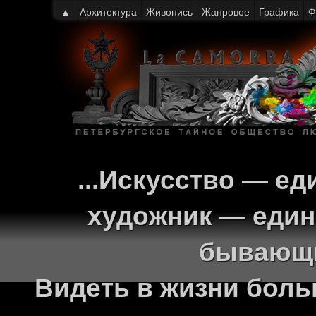
▲
Архитектура
Живопись
Жанровое
Графика
Ф
...Искусство — ед
художник — един
бывающи
Видеть в жизни больш