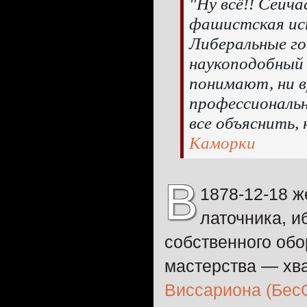
"Ну всё!! Сейч
фашистская ист
Либеральные го
наукоподобный 
понимают, ни 
профессиональн
все объяснить, 
Каморки
В
1878-12-18 ж
латочника, и
собственного об
мастерства — хв
Виссариона (Бес