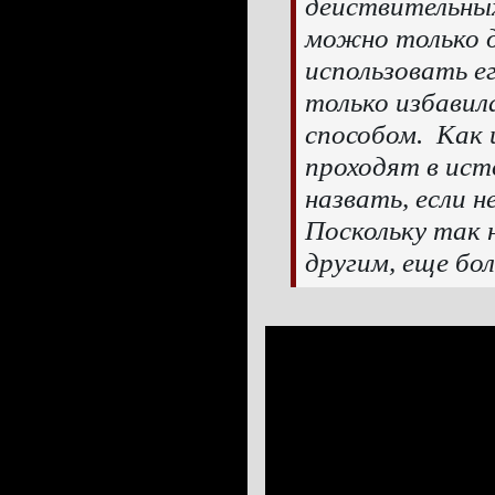
действительны
можно только 
использовать е
только избавил
способом. Как 
проходят в ист
назвать, если 
Поскольку так 
другим, еще бо