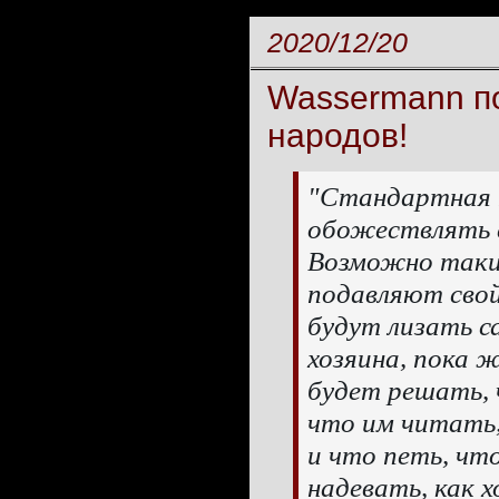
2020/12/20
Wassermann п
народов!
"Стандартная п
обожествлять 
Возможно таки
подавляют свой
будут лизать с
хозяина, пока ж
будет решать,
что им читать
и что петь, чт
надевать, как х