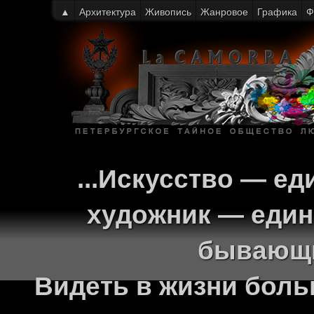
▲
Архитектура
Живопись
Жанровое
Графика
Ф
...Искусство — ед
художник — един
бывающи
Видеть в жизни больш