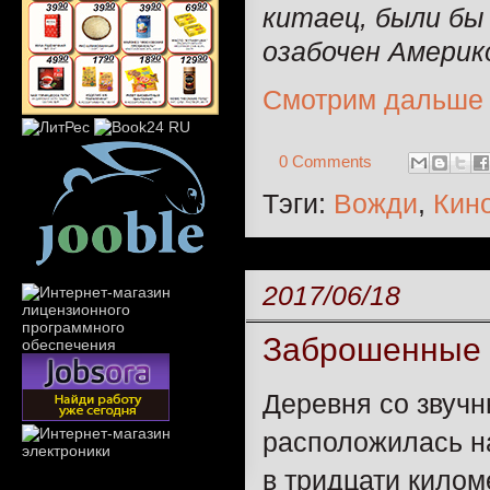
китаец, были бы
озабочен Америко
Смотрим дальше
0 Comments
Тэги:
Вожди
,
Кин
2017/06/18
Заброшенные 
Деревня со звуч
расположилась н
в тридцати килом