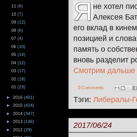
Я
не хотел пи
11
(6)
10
(7)
Алексея Бат
09
(12)
его вклад в кине
08
(6)
позицией и слова
07
(4)
06
(10)
память о собстве
05
(14)
вновь разделит р
04
(12)
Смотрим дальше
03
(17)
02
(18)
01
(29)
0 Comments
►
2016
(401)
Тэги:
Либералы-Г
►
2015
(424)
►
2014
(347)
►
2013
(146)
2017/06/24
►
2012
(29)