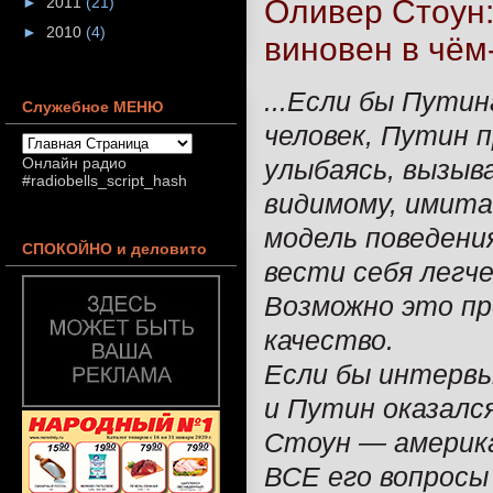
Оливер Стоун:
►
2011
(21)
►
2010
(4)
виновен в чём-
...Если бы Пути
Служебное МЕНЮ
человек, Путин 
улыбаясь, вызыва
Онлайн радио
#radiobells_script_hash
видимому, имита
модель поведени
СПОКОЙНО и деловито
вести себя легче
Возможно это пр
качество.
Если бы интервь
и Путин оказалс
Стоун — америка
ВСЕ его вопросы