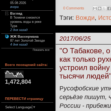
05.08.2026
вчера
0 Comments
Взгляд
Тэги:
Вожди
,
Ист
В Тюмени снизился
уровень воды в реке
Тура
2 дня назад
ЖЖ Вассермана
2017/06/25
87 лет Золотой Звезде
4 дня назад
"О Табакове, 
Показать все
как только ру
Всего посещений сайта:
устроил войну
тысячи людей"
1,472,804
Р
усофобские утю
серьёзе пишут, 
ПЕРЕВЕСТИ страницу
России - прибежи
Select Language
▼