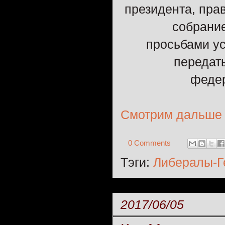
президента, пра
собрани
просьбами ус
передат
федер
Смотрим дальше
0 Comments
Тэги:
Либералы-Г
2017/06/05