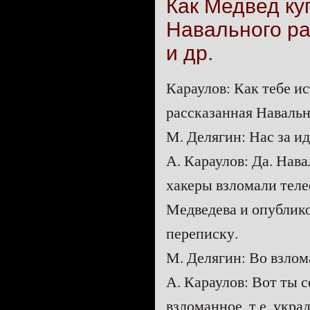
Как Медвед ку
Навального ра
и др.
Караулов: Как тебе и
рассказанная Навал
М. Делягин: Нас за и
А. Караулов: Да. Нава
хакеры взломали тел
Медведева и опублик
переписку.
М. Делягин: Во взлом
А. Караулов: Вот ты с
взломанное, т.е. укра