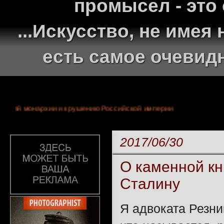
промысел - это
...Искусство, не име
есть самое очевид
у 300-летней монархии и крушению Российской империи
2017/06/30
О каменной кн
Сталину
Я адвоката Резн