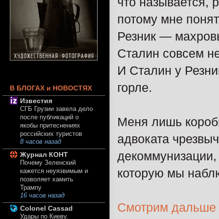
что называется, 
потому мне понят
Резник — махров
Сталин совсем н
И Сталин у Резни
горле.
В БЛОГАХ и НОВОСТЯХ
Известия
СГБ Грузии завела дело
после публикаций о
Меня лишь короби
якобы притеснениях
российских туристов
адвоката чрезвыч
8 часов назад
декоммунизации, 
Журнал КОНТ
Почему Зеленский
которую мы наблю
кажется неуязвимым и
позволяет хамить
Трампу
16 часов назад
Смотрим дальше
Colonel Cassad
Удары по Киеву.