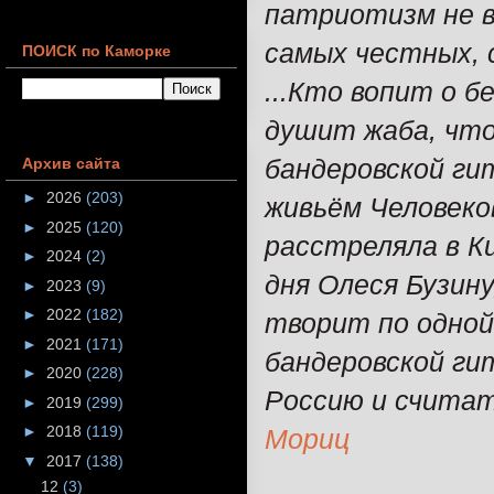
патриотизм не в
самых честных, 
ПОИСК по Каморке
...Кто вопит о б
душит жаба, что
бандеровской ги
Архив сайта
►
2026
(203)
живьём Человеков
►
2025
(120)
расстреляла в Ки
►
2024
(2)
дня Олеся Бузину
►
2023
(9)
►
2022
(182)
творит по одной
►
2021
(171)
бандеровской ги
►
2020
(228)
Россию и считать
►
2019
(299)
►
2018
(119)
Мориц
▼
2017
(138)
12
(3)