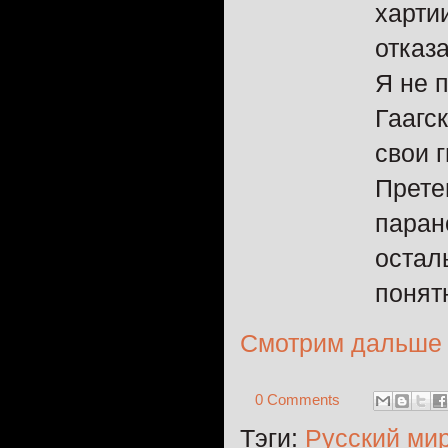
харти
отказ
Я не 
Гаагс
свои 
Прете
паран
остал
понят
Смотрим дальше
0 Comments
Тэги:
Русский ми