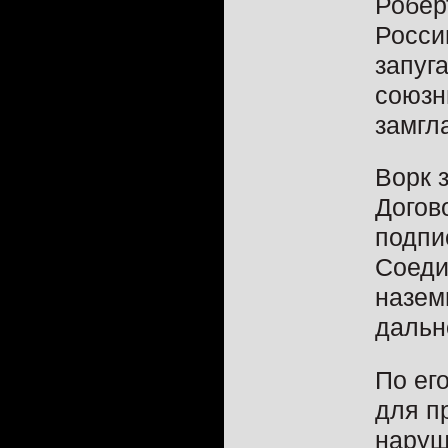
Робер
Росси
запуг
союзн
замгл
Ворк 
Догов
подпи
Соеди
назем
дальн
По ег
для п
наруш