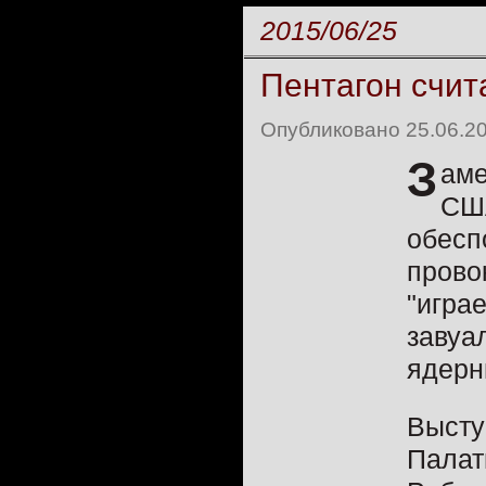
2015/06/25
Пентагон счита
Опубликовано 25.06.20
З
аме
США
обесп
прово
"играе
завуа
ядерн
Высту
Палат