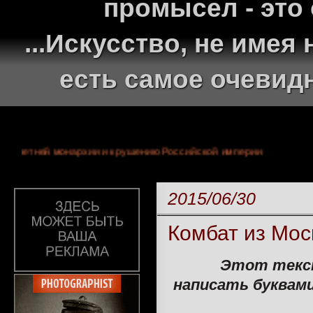
промысел - это
...Искусство, не име
есть самое очевид
 краху 300-летней монархии и крушению Российской империи
2015/06/30
Комбат из Мос
Этот текст
написать буквами