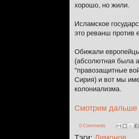
хорошо, но жили.
Исламское государс
это реванш против 
Обижали европейцы 
(абсолютная была а
"правозащитные вой
Сирия) и вот мы им
колониализма.
Смотрим дальше
0 Comments
Тэги:
Лимонов