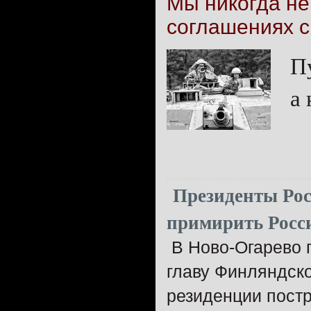
Мы никогда не
соглашениях с
П
а 
Президенты Рос
примирить Росс
В Ново-Огарево 
главу Финляндско
резиденции пост