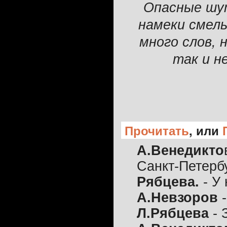
Опасные шут
намеки смелы
много слов, 
так и н
Прочитать
, или
А.Венедикто
Санкт-Петерб
Рябцева.
- У
А.Невзоров
-
Л.Рябцева
- 