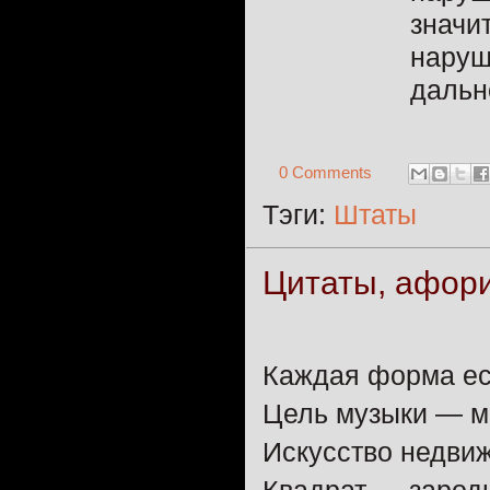
значи
наруш
дальн
0 Comments
Тэги:
Штаты
Цитаты, афор
Каждая форма ес
Цель музыки — м
Искусство недвиж