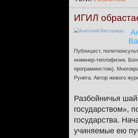
ИГИЛ обрастае
А
Ва
Публицист, политконсульт
инженер-теплофизик. Бол
программистом). Многокр
Рунета. Автор живого журн
Разбойничья шай
государством», п
государства. Нач
учиняемые ею пу