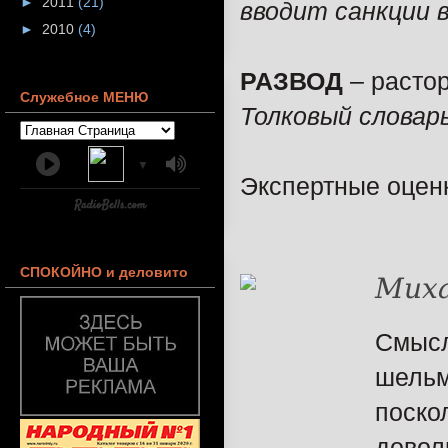
►
2011
(21)
вводит санкции 
►
2010
(4)
РАЗВОД
– расто
Служебное МЕНЮ
Толковый словар
▼
Экспертные оцен
СПОКОЙНО и деловито
Мих
Смысл
шельм
поско
довол