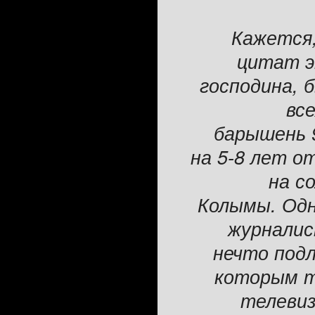
Кажется
цитат э
господина, 
вс
барышень 9
на 5-8 лет о
на с
Колымы. Одн
журналис
нечто под
которым т
телевиз