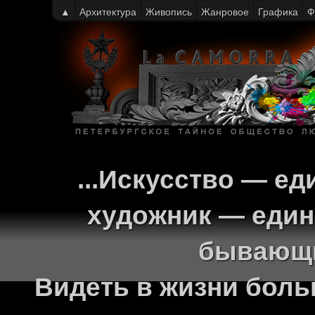
▲
Архитектура
Живопись
Жанровое
Графика
Ф
...Искусство — ед
художник — един
бывающи
Видеть в жизни больш