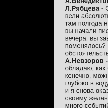
А.Венедикто
Л.Рябцева -
вели абсолют
там полгода н
вы начали пис
вечера, вы з
поменялось? 
обстоятельст
А.Невзоров 
обладаю, как 
конечно, можн
глубоко в вод
и я снова ок
своему желани
много событий