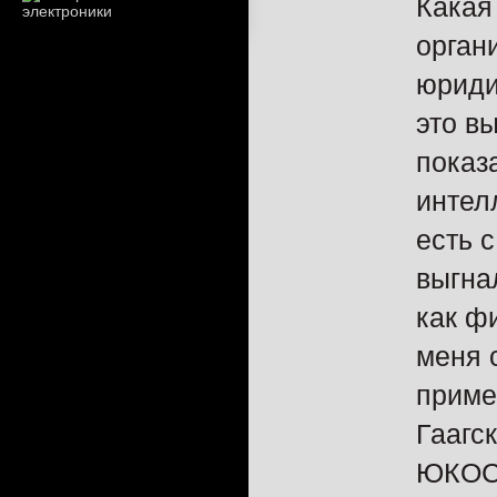
Какая
орган
юриди
это вы
показ
интел
есть 
выгна
как ф
меня 
приме
Гаагс
ЮКОСа