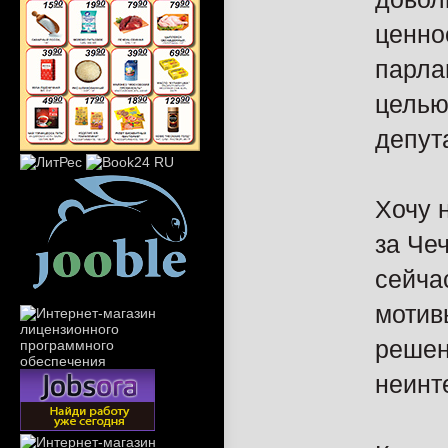
ценно
парла
целью
депут
Хочу 
за Че
сейча
мотив
решен
неинт