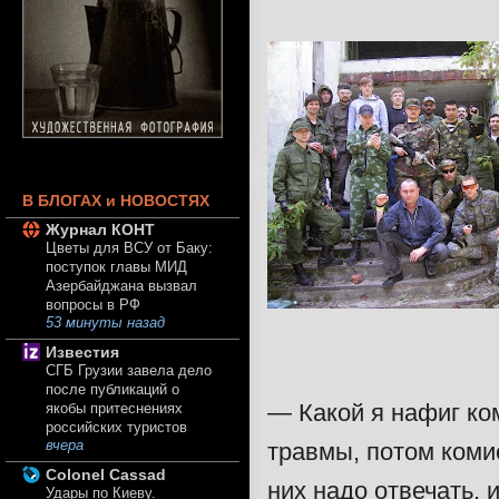
В БЛОГАХ и НОВОСТЯХ
Журнал КОНТ
Цветы для ВСУ от Баку:
поступок главы МИД
Азербайджана вызвал
вопросы в РФ
53 минуты назад
Известия
СГБ Грузии завела дело
после публикаций о
— Какой я нафиг ко
якобы притеснениях
российских туристов
травмы, потом комис
вчера
Colonel Cassad
них надо отвечать, 
Удары по Киеву.