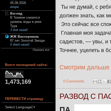
05.08.2026
Ты не думай, с реб
вчера
Взгляд
должен знать, как м
В Тюмени снизился
уровень воды в реке
Это сейчас все спо
Тура
3 дня назад
Главная моя задача
ЖЖ Вассермана
садистов, — увы, и 
87 лет Золотой Звезде
5 дней назад
Точнее, уцелеть в б
Показать все
Всего посещений сайта:
Смотрим дальше
1,473,169
0 Comments
РАЗВОД С ПА
ПЕРЕВЕСТИ страницу
Select Language
▼
ПА