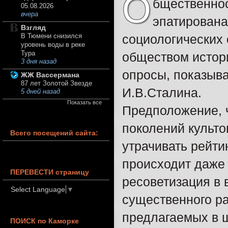
О
бщественнос
05.08.2026
вчера
эпатирована
Взгляд
социологических
В Тюмени снизился
уровень воды в реке
Тура
обществом истор
3 дня назад
опросы, показыв
ЖЖ Вассермана
87 лет Золотой Звезде
И.В.Сталина.
5 дней назад
Показать все
Предположение, 
поколений культо
Всего посещений сайта:
утрачивать рейти
происходит даже 
ПЕРЕВЕСТИ страницу
ресоветизация в 
Select Language
▼
существенного р
предлагаемых в ш
ПОИСК по Каморке