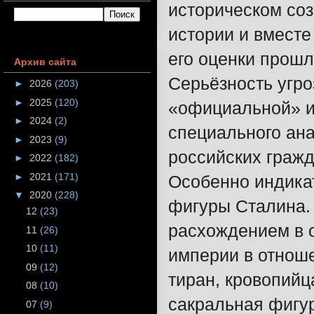
историческом со
истории и вместе
его оценки прошл
Архив сайта
Серьёзность угро
►
2026
(203)
►
2025
(120)
«официальной» и 
►
2024
(2)
специального ана
►
2023
(9)
российских гражд
►
2022
(182)
►
2021
(171)
Особенно индика
▼
2020
(228)
фигуры Сталина.
12
(23)
расхождением в о
11
(26)
10
(11)
империи в отноше
09
(12)
тиран, кровопийц
08
(10)
сакральная фигу
07
(9)