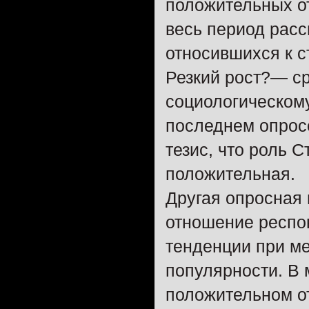
положительных от
весь период расс
относившихся к с
Резкий рост?— с
социологическом
последнем опросе
тезис, что роль 
положительная.
Другая опросная
отношение респо
тенденции при м
популярности. В 
положительном о