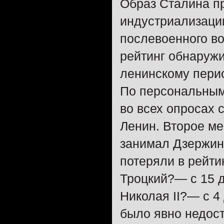
Образ Сталина пр
индустриализаци
послевоенного во
рейтинг обнаружи
ленинскому перио
По персональным
во всех опросах 
Ленин. Второе ме
занимал Дзержин
потеряли в рейти
Троцкий?— с 15 
Николая II?— с 4
было явно недост