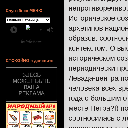
непротиворечивос
Служебное МЕНЮ
Историческое соз
архетипов нацио
▼
образов, соотно
контекстом. О вы
историческом соз
СПОКОЙНО и деловито
периодически пр
Левада-центра п
человека всех вр
года с большим о
месте Петра?I) п
соотносилась с л