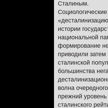
Сталиным.
Социологические 
«десталинизацию
истории государ
национальной па
формирование не
приводили затем 
сталинской попу
большинства нег
десталинизационн
волна очередног
прежний уровень 
сталинского рейт