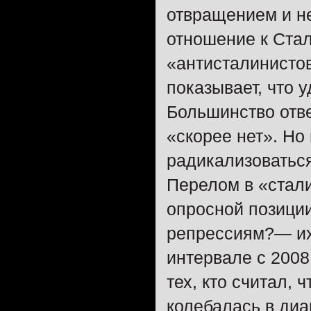
отвращением и н
отношение к Ста
«антисталинист
показывает, что 
Большинство отв
«скорее нет». Но
радикализоваться
Перелом в «стали
опросной позици
репрессиям?— их
интервале с 2008
тех, кто считал, 
колебалась в диа