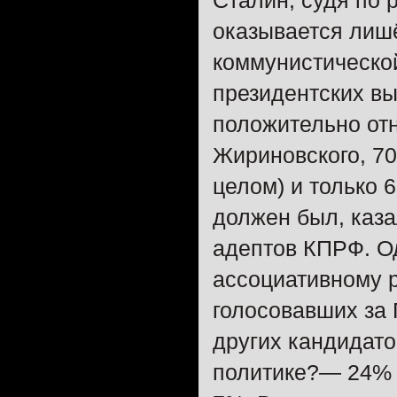
Сталин, судя по 
оказывается лишё
коммунистической
президентских вы
положительно отн
Жириновского, 70
целом) и только 
должен был, каз
адептов КПРФ. Од
ассоциативному р
голосовавших за 
других кандидато
политике?— 24% 