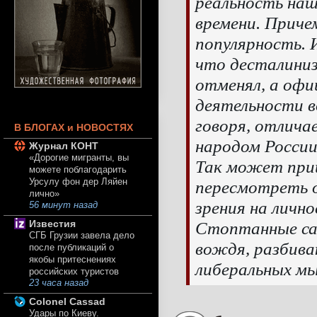
реальность наш
времени. Приче
популярность. 
что десталини
отменял, а офи
деятельности в
говоря, отлича
В БЛОГАХ и НОВОСТЯХ
народом России
Журнал КОНТ
«Дорогие мигранты, вы
Так может при
можете поблагодарить
Урсулу фон дер Ляйен
пересмотреть 
лично»
зрения на личн
56 минут назад
Стоптанные сап
Известия
СГБ Грузии завела дело
вождя, разбива
после публикаций о
якобы притеснениях
либеральных мы
российских туристов
23 часа назад
Colonel Cassad
Удары по Киеву.