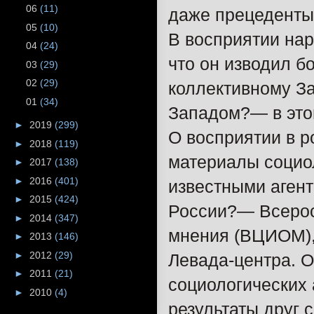
06
(11)
даже прецеденты 
05
(10)
В восприятии нар
04
(24)
что он изводил б
03
(29)
02
(29)
коллективному За
01
(34)
Западом?— в этом
►
2019
(299)
О восприятии в 
►
2018
(119)
материалы социо
►
2017
(138)
►
2016
(401)
известными агент
►
2015
(424)
России?— Всерос
►
2014
(347)
мнения (ВЦИОМ),
►
2013
(146)
►
2012
(29)
Левада-центра. 
►
2011
(21)
социологических 
►
2010
(4)
результаты друг 