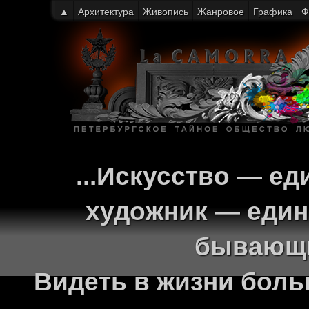
▲
Архитектура
Живопись
Жанровое
Графика
Ф
...Искусство — ед
художник — един
бывающи
Видеть в жизни больш