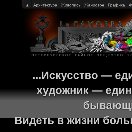
▲
Архитектура
Живопись
Жанровое
Графика
Ф
...Искусство — ед
художник — един
бывающи
Видеть в жизни больш