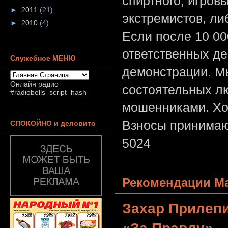
спиртного, игров
►
2011
(21)
экстремистов, л
►
2010
(4)
Если после 10 00
ответственных де
Служебное МЕНЮ
демонстрации. Мы
Онлайн радио
состоятельных лю
#radiobells_script_hash
мошенниками. Хо
Взносы принимаю
СПОКОЙНО и деловито
5024
Рекомендации Ма
Захар Прилеп