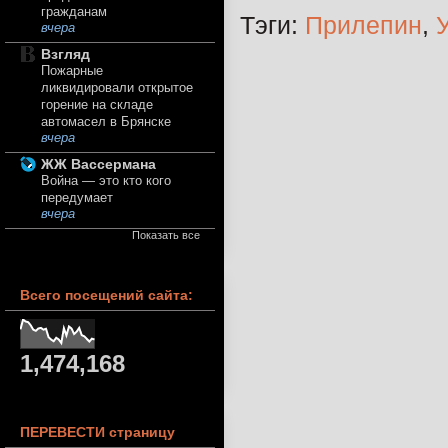
гражданам
Тэги:
Прилепин
,
вчера
Взгляд
Пожарные
ликвидировали открытое
горение на складе
автомасел в Брянске
вчера
ЖЖ Вассермана
Война — это кто кого
передумает
вчера
Показать все
Всего посещений сайта:
1,474,168
ПЕРЕВЕСТИ страницу