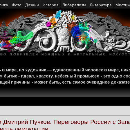
фика
Фото
Дизайн
История
Либерализм
Литература
Мистик
щь в мире, но художник — единственный человек в мире, ни
м бытие - идеал, красоту, небесный промысел - это одно со
тоящей причины - может быть, есть самое очевидное доказат
 Дмитрий Пучков. Переговоры России с Зап
ерть демократии