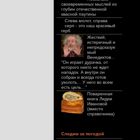
своевременных мыслей из
глубин отечественной
квасной паутины
Слева молот, справа
серп - это наш красивый
герб
Жесткий,
истеричный и
непредсказуе
мый
Венедиктов...
"Он играет дурачка, от
которого никто не ждет
нападок. А внутри он
собран и всегда готов
уколоть… У него во всем
есть цель…"
Поваренная
книга Лидии
Ивановой
(вместо
справочника)
Следим за погодой