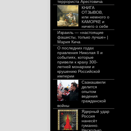
террориста Арестовича
КНИГА
ОТЗЫВОВ,
или немного о
КАМОРКЕ и
ничего о себе
Израиль — «настоящие
фашисты, только лучше» |
Мария Кича
О последних годах
правления Николая II и
событиях, которые
привели к краху 300-
летней монархии и
крушению Российской
империи
Саакашвили
делится
опытом
ведения
гражданской
войны
Ядерный удар
Россия
нанесёт
гуманно.
Несколько