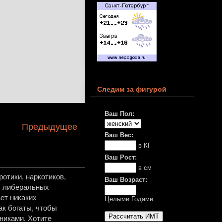
Следим за фигурой
Ваш Пол:
Предыдущее
Ваш Вес:
в КГ
Ваш Рост:
в см
отики, наркотиков,
Ваш Возраст:
в, либеральных
ет никаких
Целыми Годами
ак богаты, чтобы
никами. Хотите