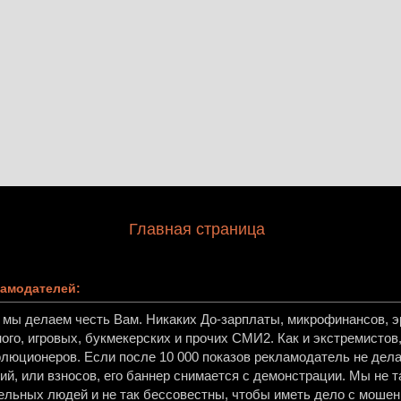
Главная страница
амодателей:
, мы делаем честь Вам. Никаких До-зарплаты, микрофинансов, эр
ного, игровых, букмекерских и прочих СМИ2. Как и экстремисто
олюционеров. Если после 10 000 показов рекламодатель не дела
й, или взносов, его баннер снимается с демонстрации. Мы не т
ельных людей и не так бессовестны, чтобы иметь дело с мошен