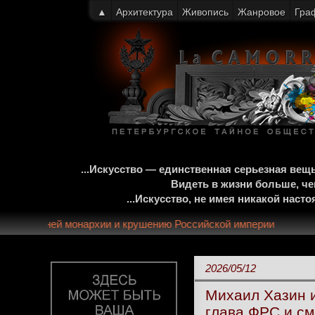
▲
Архитектура
Живопись
Жанровое
Гра
...Искусство — единственная серьезная ве
Видеть в жизни больше, че
...Искусство, не имея никакой нас
 краху 300-летней монархии и крушению Российской империи
2026/05/12
Михаил Хазин и
глава ФРС и см