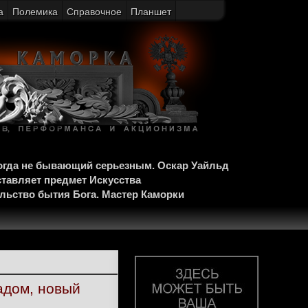
а
Полемика
Справочное
Планшет
когда не бывающий серьезным. Оскар Уайльд
ставляет предмет Искусства
ельство бытия Бога. Мастер Каморки
адом, новый