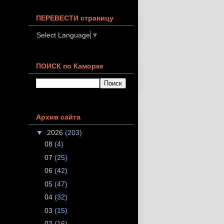
ПЕРЕВЕСТИ страницу
Select Language
▼
ПОИСК по Каморке
Архив сайта
▼
2026
(203)
08
(4)
07
(25)
06
(42)
05
(47)
04
(32)
03
(15)
02
(16)