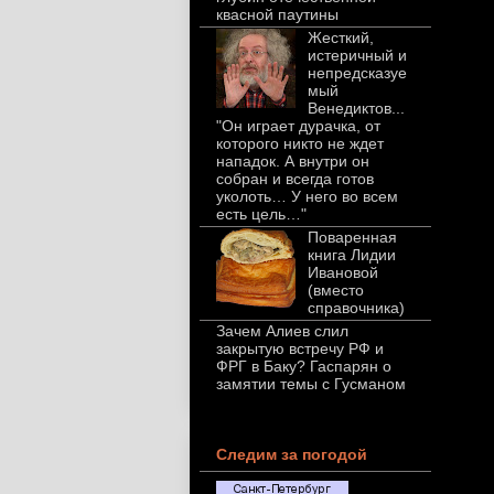
квасной паутины
Жесткий,
истеричный и
непредсказуе
мый
Венедиктов...
"Он играет дурачка, от
которого никто не ждет
нападок. А внутри он
собран и всегда готов
уколоть… У него во всем
есть цель…"
Поваренная
книга Лидии
Ивановой
(вместо
справочника)
Зачем Алиев слил
закрытую встречу РФ и
ФРГ в Баку? Гаспарян о
замятии темы с Гусманом
Следим за погодой