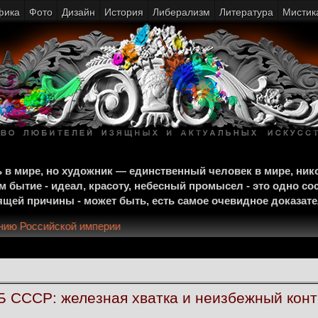
фика
Фото
Дизайн
История
Либерализм
Литература
Мистик
щь в мире, но художник — единственный человек в мире, ни
м бытие - идеал, красоту, небесный промысел - это одно со
тоящей причины - может быть, есть самое очевидное доказат
крушению Российской империи
 СССР: железная хватка и неизбежный конт