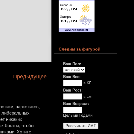
Следим за фигурой
Ваш Пол:
Предыдущее
Ваш Вес:
в КГ
Ваш Рост:
в см
Ваш Возраст:
отики, наркотиков,
в, либеральных
Целыми Годами
ет никаких
ак богаты, чтобы
никами. Хотите