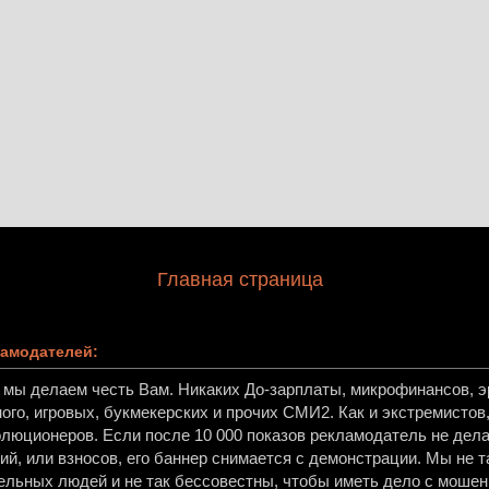
Главная страница
амодателей:
, мы делаем честь Вам. Никаких До-зарплаты, микрофинансов, эр
ного, игровых, букмекерских и прочих СМИ2. Как и экстремисто
олюционеров. Если после 10 000 показов рекламодатель не дела
й, или взносов, его баннер снимается с демонстрации. Мы не т
ельных людей и не так бессовестны, чтобы иметь дело с мошен