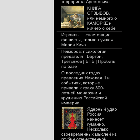
террориста Арестовича
КНИГА
ОТЗЫВОВ,
или немного о
КАМОРКЕ и
ничего о себе
Израиль — «настоящие
фашисты, только лучше» |
Мария Кича
Невзоров: психология
предателя | Бартон,
Третьяков | БНБ | Пробить
по базе
О последних годах
правления Николая II и
событиях, которые
привели к краху 300-
летней монархии и
крушению Российской
империи
Ядерный удар
Россия
нанесёт
гуманно.
Несколько
своевременных мыслей из
глубин отечественной