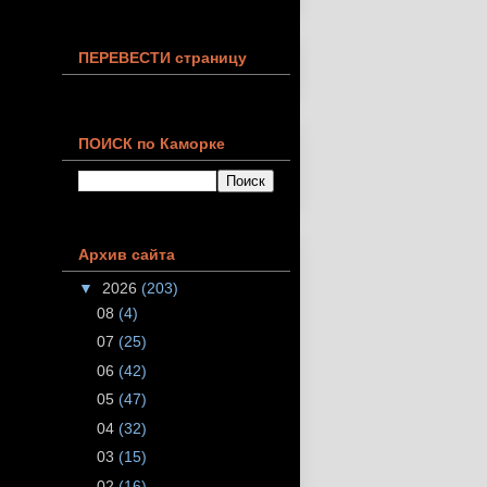
ПЕРЕВЕСТИ страницу
ПОИСК по Каморке
Архив сайта
▼
2026
(203)
08
(4)
07
(25)
06
(42)
05
(47)
04
(32)
03
(15)
02
(16)