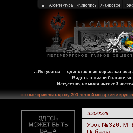
▲
Архитектура
Живопись
Жанровое
Гра
...Искусство — единственная серьезная ве
Видеть в жизни больше, че
...Искусство, не имея никакой нас
 и событиях, которые привели к краху 300-летней монархии и 
2026/05/28
Урок №326. МГБ
Победы