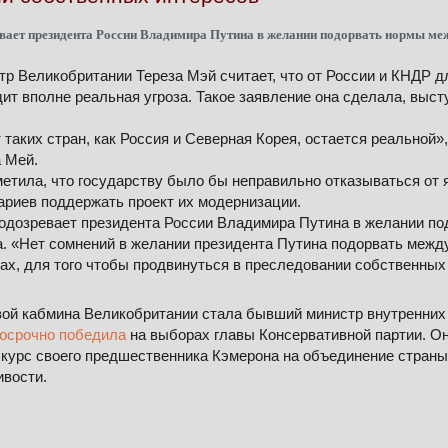
евает президента России Владимира Путина в желании подорвать нормы ме
р Великобритании Тереза Мэй считает, что от России и КНДР д
ит вполне реальная угроза. Такое заявление она сделала, выст
 таких стран, как Россия и Северная Корея, остается реальной»
 Мей.
тметила, что государству было бы неправильно отказываться от 
ариев поддержать проект их модернизации.
одозревает президента России Владимира Путина в желании п
. «Нет сомнений в желании президента Путина подорвать межд
ах, для того чтобы продвинуться в преследовании собственных
ой кабмина Великобритании стала бывший министр внутренних
осрочно победила
на выборах главы Консервативной партии. Он
курс своего предшественника Кэмерона на объединение страны
ивости.