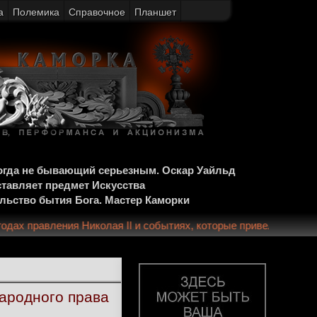
а
Полемика
Справочное
Планшет
когда не бывающий серьезным. Оскар Уайльд
ставляет предмет Искусства
ельство бытия Бога. Мастер Каморки
их годах правления Николая II и событиях, которые привели к
ародного права