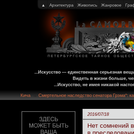
▲
Архитектура
Живопись
Жанровое
Гра
...Искусство — единственная серьезная ве
Видеть в жизни больше, че
...Искусство, не имея никакой нас
чше» | Мария Кича
→
Смертельное наследство сенатора Грэма*
2016/07/18
Нет сомнений 
в преследован