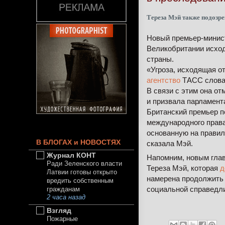
Тереза Мэй также подозр
Новый премьер-минист
Великобритании исход
страны.
«Угроза, исходящая от
агентство
ТАСС слова
В связи с этим она о
и призвала парламент
Британский премьер п
международного права
основанную на правил
В БЛОГАХ и НОВОСТЯХ
сказала Мэй.
Журнал КОНТ
Напомним, новым глав
Ради Зеленского власти
Тереза Мэй, которая
д
Латвии готовы открыто
намерена продолжить 
вредить собственным
социальной справедл
гражданам
2 часа назад
Взгляд
Пожарные