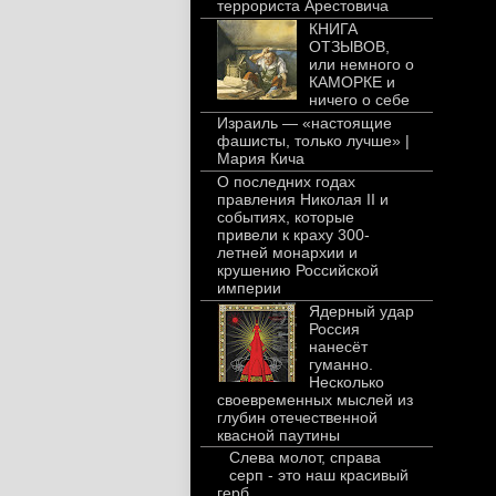
террориста Арестовича
КНИГА
ОТЗЫВОВ,
или немного о
КАМОРКЕ и
ничего о себе
Израиль — «настоящие
фашисты, только лучше» |
Мария Кича
О последних годах
правления Николая II и
событиях, которые
привели к краху 300-
летней монархии и
крушению Российской
империи
Ядерный удар
Россия
нанесёт
гуманно.
Несколько
своевременных мыслей из
глубин отечественной
квасной паутины
Слева молот, справа
серп - это наш красивый
герб