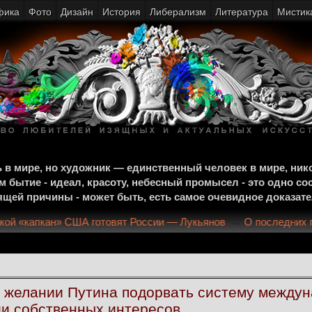
фика
Фото
Дизайн
История
Либерализм
Литература
Мистик
щь в мире, но художник — единственный человек в мире, ни
м бытие - идеал, красоту, небесный промысел - это одно со
тоящей причины - может быть, есть самое очевидное доказат
: какой «капкан» США готовят России — Лукьянов
→
О последн
в желании Путина подорвать систему междун
ии собственных интересов