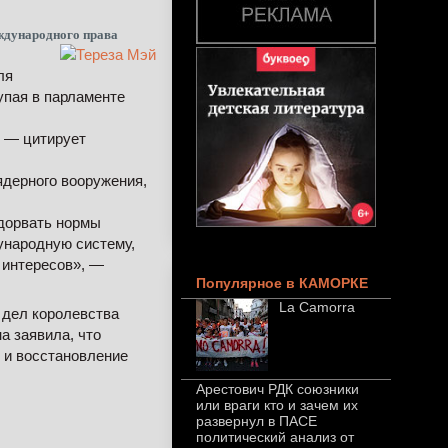
ждународного права
ля
упая в парламенте
, — цитирует
ядерного вооружения,
одорвать нормы
ународную систему,
 интересов», —
Популярное в КАМОРКЕ
La Camorra
 дел королевства
а заявила, что
 и восстановление
Арестович РДК союзники
или враги кто и зачем их
развернул в ПАСЕ
политический анализ от