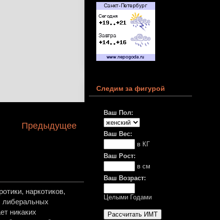
Следим за фигурой
Ваш Пол:
Предыдущее
Ваш Вес:
в КГ
Ваш Рост:
в см
Ваш Возраст:
отики, наркотиков,
Целыми Годами
в, либеральных
ет никаких