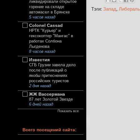
ликвидировали открытое
горение на складе
Тэги:
Запад
,
Либералы
автомасел в Брянске
5 часов назад
Colonel Cassad
НРТК "Курьер" и
гексокоптер "Мангас" в
работах Солбона
Лыгденова
8 часов назад
Известия
СГБ Грузии завела дело
после публикаций о
якобы притеснениях
российских туристов
2 дня назад
ЖЖ Вассермана
87 лет Золотой Звезде
6 дней назад
Показать все
Всего посещений сайта: