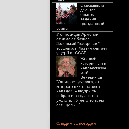
Саакашвили
делится
опытом
ведения
гражданской
войны
У оппозиции Армении
отжимают бизнес,
Зеленский "воскресил"
всушников, Латвия считает
ущерб от СССР
Жесткий,
истеричный и
непредсказуе
мый
Венедиктов...
"Он играет дурачка, от
которого никто не ждет
нападок. А внутри он
собран и всегда готов
уколоть… У него во всем
есть цель…"
Следим за погодой