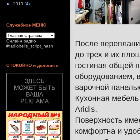
►
2010
(4)
Служебное МЕНЮ
Онлайн радио
После переплани
#radiobells_script_hash
до трех и их пло
гостиная общей 
СПОКОЙНО и деловито
оборудованием, 
варочной панелью
Кухонная мебель
Aridis.
Поверхность имее
комфортна и удоб