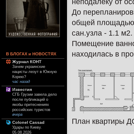
неподалеку от о
До перепланировк
общей площадью 
сан.узла - 1.1 м2.
Помещение ванной
находилась в про
В БЛОГАХ и НОВОСТЯХ
Журнал КОНТ
Зачем украинские
нацисты лезут в Южную
Корею?
час назад
Известия
СГБ Грузии завела дело
после публикаций о
якобы притеснениях
российских туристов
вчера
План квартиры Д
Colonel Cassad
Удары по Киеву.
05.08.2026