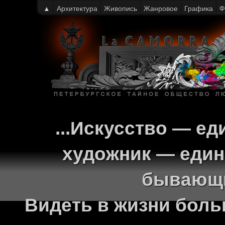
▲
Архитектура
Живопись
Жанровое
Графика
Ф
...Искусство — ед
художник — един
бывающи
Видеть в жизни больш