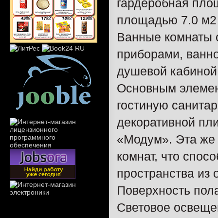
гардеробная площ
площадью 7.0 м2 
Ванные комнаты 
приборами, ванно
душевой кабиной
Основным элемен
гостиную санита
декоративной пл
«Модум». Эта же 
комнат, что спос
пространства из о
Поверхность пола
Световое освещен