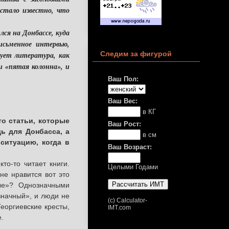
 стало известно, что
я на Донбассе, куда
исьменное интервью,
Следим за фигурой
сует литература, как
и «пятая колонна», и
Ваш Пол:
Ваш Вес:
в КГ
то статьи, которые
Ваш Рост:
ь для Донбасса, а
в см
ситуацию, когда в
Ваш Возраст:
кто-то читает книги.
Целыми Годами
не нравится вот это
ые»? Однозначными
значный», и люди не
(c) Calculator-
еоргиевские кресты,
IMT.com
.