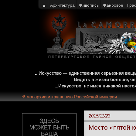
▲
Архитектура
Живопись
Жанровое
Гра
...Искусство — единственная серьезная ве
Видеть в жизни больше, че
...Искусство, не имея никакой нас
к краху 300-летней монархии и крушению Российской империи
2015/11/23
Место «пятой 