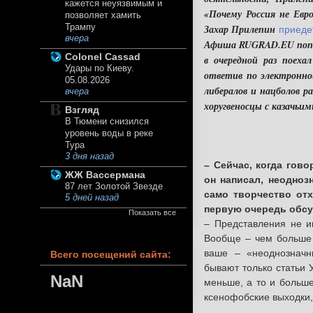
кажется неуязвимым и
«Почему Россия не Евро
позволяет хамить
Трампу
Захар Прилепин
приеде
вчера
Афиша RUGRAD.EU попыт
Colonel Cassad
в очередной раз поеха
Удары по Киеву.
ответив по электронной
05.08.2026
либералов и нацболов р
вчера
хоругвеносцы с казачьи
Взгляд
В Тюмени снизился
уровень воды в реке
Тура
3 дня назад
– Сейчас, когда гов
ЖЖ Вассермана
он написал, неодноз
87 лет Золотой Звезде
само творчество отх
5 дней назад
первую очередь обсуж
Показать все
– Представления не име
Вообще – чем больше 
ваше – «неоднозначн
Всего посещений сайта:
бывают только статьи 
NaN
меньше, а то и больше
ксенофобские выходки,