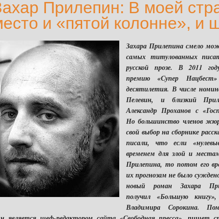
Захар Прилепин: В моей стр
место и «пятой колонне», и 
Захара Прилепина смело мож
самых титулованных писат
русской прозе. В 2011 год
премию «Супер Нацбест»
десятилетия. В числе номи
Пелевин, и близкий Прил
Александр Проханов с «Госп
Но большинство членов жюр
свой выбор на сборнике расс
писали, что если «нулев
временем для злой и местам
Прилепина, то потом его вр
их прогнозам не было суждено
новый роман Захара При
получил «Большую книгу»,
Владимира Сорокина. По
ин является шеф-редактором сайта «Свободная пресса», пишет с