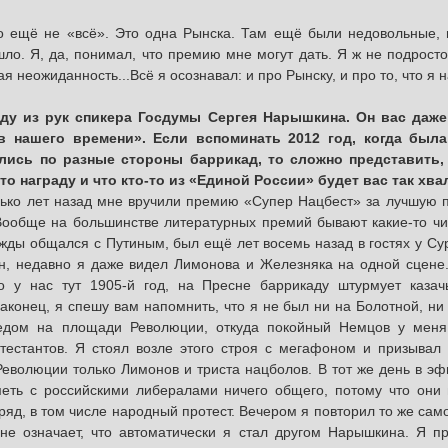
о ещё не «всё». Это одна Рынска. Там ещё были недовольные, 
ло. Я, да, понимал, что премию мне могут дать. Я ж не подросток
ая неожиданность...Всё я осознавал: и про Рынску, и про то, что я 
ду из рук спикера Госдумы Сергея Нарышкина. Он вас даже
в нашего времени». Если вспоминать 2012 год, когда был
ись по разные стороны баррикад, то сложно представить, 
то награду и что кто-то из «Единой России» будет вас так хва
ько лет назад мне вручили премию «Супер Нацбест» за лучшую п
Вообще на большинстве литературных премий бывают какие-то чин
жды общался с Путиным, был ещё лет восемь назад в гостях у Сур
он, недавно я даже видел Лимонова и Железняка на одной сцене.
о у нас тут 1905-й год, на Пресне баррикаду штурмует казач
онец, я спешу вам напомнить, что я не был ни на Болотной, ни
едом на площади Революции, откуда покойный Немцов у меня
тестантов. Я стоял возле этого строя с мегафоном и призывал
еволюции только Лимонов и триста нацболов. В тот же день в э
иметь с российскими либералами ничего общего, потому что они
ряд, в том числе народный протест. Вечером я повторил то же сам
не означает, что автоматически я стал другом Нарышкина. Я п