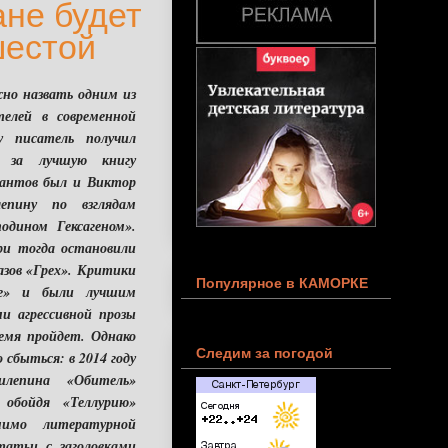
ане будет
шестой
но назвать одним из
елей в современной
у писатель получил
 за лучшую книгу
нантов был и Виктор
епину по взглядам
одином Гексагеном».
и тогда остановили
казов «Грех». Критики
Популярное в КАМОРКЕ
ые» и были лучшим
и агрессивной прозы
емя пройдет. Однако
Следим за погодой
 сбыться: в 2014 году
лепина «Обитель»
 обойдя «Теллурию»
мимо литературной
татьи с заголовками