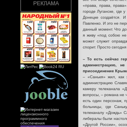
«права, права, права»
городе Луганске, где 
Донецке создаётся. И
Павленко. И это не пер
данный момент. Что до
я живу «под собою не 
может служит оправда
спорит. Просто сегодн
– То есть сейчас г
администрацию, не
присоединение Крыма
– «Санькя» жил, как
администрацию Славян
камеру телеканала «Д
вопросы, – романа не 
есть один персонаж, 
больницы, где Саньк
телеканалу «Дождь» Са
либералы были настоль
«Другой России», осо