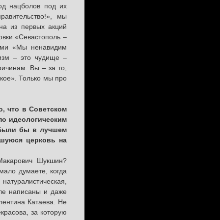
од нацболов под их
равительство!», мы
дна из первых акций
овки «Севастополь –
нами «Мы ненавидим
изм – это чудище –
ичинам. Вы – за то,
ское». Только мы про
о, что в Советском
по идеологическим
 Были бы в лучшем
вшуюся церковь на
 Макарович Шукшин?
мало думаете, когда
 натуралистическая,
ле написаны и даже
лентина Катаева. Не
красова, за которую