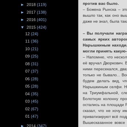
против вас было.
►
2018
(119)
– Божена Рынска – эт
►
2017
(138)
вышло так, как оно выш
►
2016
(401)
даже не знал, была так
▼
2015
(424)
– Вы получали награ
12
(24)
самых ярких авторо
11
(36)
Нарышкиным находил
10
(21)
могли принять какую-
09
(25)
– Напомню, что нескол
её вручал Дворкович. 
08
(31)
ними пересекался, два
07
(37)
только не бывало... В
06
(28)
будем делать вид, чт
05
(28)
Нарышкиным селфи. Нак
на Триумфальной, сл
04
(35)
Болотную колонну про
03
(45)
остались на площади Р
02
(67)
сказал, что не хочу 
01
(47)
приватизируют всё под
Вышесказанное вовсе 
►
2014
(347)