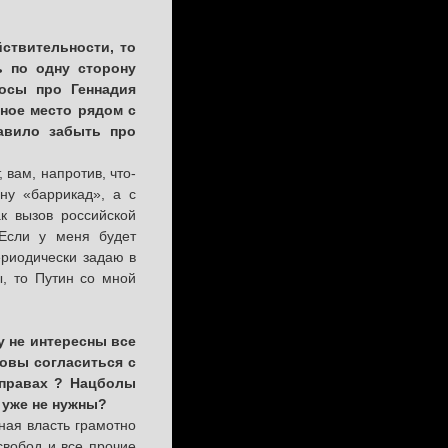
ствительности, то
ь по одну сторону
осы про Геннадия
тное место рядом с
тавило забыть про
 вам, напротив, что-
ну «баррикад», а с
к вызов российской
 Если у меня будет
ериодически задаю в
ы, то Путин со мной
у не интересны все
товы согласиться с
правах ? Нацболы
 уже не нужны?
нная власть грамотно
свобод и все прочие