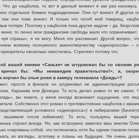
. Что до нацболов, то вот в данный момент я как раз нахожусь
у них отдельное боевое подразделение. Они тут воюют. И другое 
 там они тоже воюют. И только что погиб мой товарищ, нацб
вые потери. Поэтому у нацболов пока другие задачи – да, безусло
 меня, то лично мои гражданские свободы мало что ограничивает. 
чуя страны», я не могу. Меня это рассмешит. Другой вопрос, чт
нием всякому полоумного законотворчеству «единороссов» – эт
я приоритеты несколько сместились. Стреляют потому что.
ерой вашей книжки «Санькя» не штурмовал бы со своими р
 кричал бы: «Мы ненавидим правительство!», а, скоре
 корчил бы злые рожи в камеру телеканала «Дождь»?
 жил, просто в финале он штурмовал не администрацию росси
ска, Харькова или Донецка. То есть делал ровно то же самое. 
ождь», вы знаете, у меня иногда возникает ощущение, что лю
читали. Собственно этот роман о противостоянии нацболов с квази
представляющий условного «единоросса») и либералами (Безлето
у зашивали после избиения). То есть, пользуясь вашей тер
нька строил всегда. Но, как остроумно заметил ваш земляк Оле
ко очарованы собой, что поленились хотя бы одним глазком посм
знать их взгляды, эстетику и планы на будущее. Не очень долг