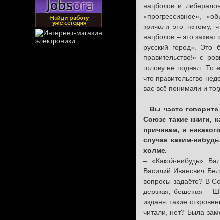
нацболов и либералов
«прогрессивное», «о
кричали это потому, 
нацболов – это захват
русский город». Это
правительство!» с ро
голову не поднял. То 
что правительство недо
вас всё понимали и тог
– Вы часто говорите
Союзе такие книги, 
причинам, и никаког
случае каким-нибуд
холме.
– «Какой-нибудь» Ва
Василий Иванович Бело
вопросы задаёте? В С
дерзкая, бешеная – Ш
изданы такие откровен
читали, нет? Была зам