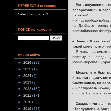
– Есть ощущение, чт
ПЕРЕВЕСТИ страницу
превратились в перс
Select Language
▼
работы?
– У нас вообще война 
на Донбассе города 
ПОИСК по Каморке
постмайданное безобра
– Вашу «Обитель» об
такой момент, что «с
– Я читал несколько с
Архив сайта
поэтому я негодяй.
комментировать. Дураки
►
2026
(203)
►
2025
(120)
– Может, это был м
►
2024
(2)
интеллигенции», кото
►
2023
(9)
Солженицын, но сове
– Эпатировать можно,
►
2022
(182)
столом. Написать тысячу
►
2021
(171)
►
2020
(228)
– Ожидали ли вы, чт
►
2019
(299)
«Теллурией», а Божен