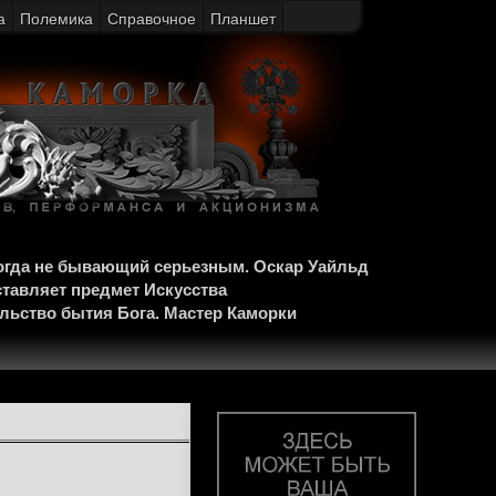
а
Полемика
Справочное
Планшет
когда не бывающий серьезным. Оскар Уайльд
ставляет предмет Искусства
ельство бытия Бога. Мастер Каморки