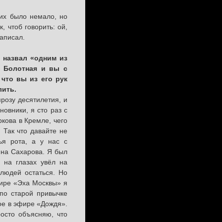
их было немало, но
, чтоб говорить: ой,
написал.
 назвал «одним из
а Болотная и вы с
что вы из его рук
лить.
розу десятилетия, и
овники, я сто раз с
кова в Кремле, чего
 Так что давайте не
ья рота, а у нас с
 на Сахарова. Я был
 на глазах увёл на
 людей остаться. Но
фире «Эха Москвы» я
 по старой привычке
ое в эфире «Дождя».
росто объясняю, что