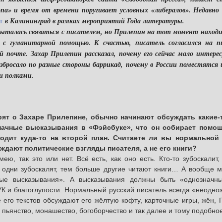
па» и время от времени поругивает условных «либералов». Недавно
в Калининград в рамках мероприятий Года литературы.
т
алась связаться с писателем, но Прилепин на тот момент находилс
л с гуманитарной помощью. К счастью, писатель согласился на п
 почте. Захар Прилепин рассказал, почему его сейчас мало интере
азбросало по разные стороны баррикад, почему в России поместятся 
ми полками.
орят о Захаре Прилепине, обычно начинают обсуждать какие-
начные высказывания в «Фэйсбуке», что он собирает помощ
одит куда-то на второй план. Считаете ли вы нормальной 
дают политические взгляды писателя, а не его книги?
ю, так это или нет. Всё есть, как оно есть. Кто-то зубоскалит, 
одни зубоскалят, тем больше другие читают книги… А вообще м
ые высказывания». А высказывания должны быть «однозначн
УК и благоглупости. Нормальный русский писатель всегда «неодно
 его текстов обсуждают его жёлтую кофту, карточные игры, жён, Г
 пьянство, монашество, богоборчество и так далее и тому подобное