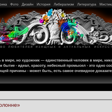
фика
Фото
Дизайн
История
Либерализм
Литература
Мистик
щь в мире, но художник — единственный человек в мире, ни
м бытие - идеал, красоту, небесный промысел - это одно со
тоящей причины - может быть, есть самое очевидное доказат
колонне»