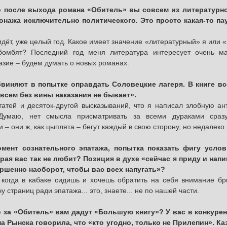
о после выхода романа «Обитель» вы совсем из литературно
онажа исключительно политического. Это просто какая-то п
идёт, уже целый год. Какое имеет значение «литературный» я или 
бомбят? Последний год меня литература интересует очень ма
зие – будем думать о новых романах.
виняют в попытке оправдать Соловецкие лагеря. В книге вс
овсем без вины наказания не бывает».
татей и десяток-другой высказываний, что я написал злобную ант
 Думаю, нет смысла присматривать за всеми дураками сра
 – они ж, как цыплята – бегут каждый в свою сторону, но недалеко.
омент сознательного эпатажа, попытка показать фигу усло
рая вас так не любит? Позиция в духе «сейчас я приду и напи
ршенно наоборот, чтобы вас всех напугать»?
 когда в кабаке сидишь и хочешь обратить на себя внимание б
 страниц ради эпатажа... это, знаете... не по нашей части.
о за «Обитель» вам дадут «Большую книгу»? У вас в конкуре
а Рынска говорила, что «кто угодно, только не Прилепин». Ка