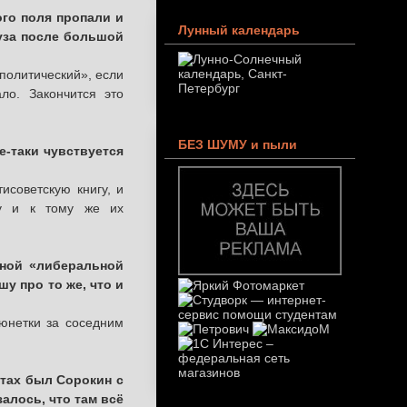
го поля пропали и
Лунный календарь
ауза после большой
«политический», если
ло. Закончится это
БЕЗ ШУМУ и пыли
е-таки чувствуется
исоветскую книгу, и
зу и к тому же их
вной «либеральной
шу про то же, что и
рюнетки за соседним
нтах был Сорокин с
залось, что там всё