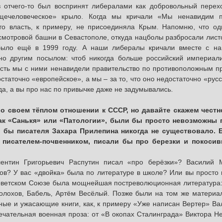
 отчего-то был воспринят либералами как добровольный перех
бщечеловеческое» крыло. Когда мы кричали «Мы ненавидим п
что власть, к примеру, не присоединяла Крым. Напомню, что о
 смотровой башни в Севастополе, откуда нацболы разбросали лист
 было ещё в 1999 году. А наши либералы кричали вместе с 
вно другим посылом: чтоб никогда больше российский империал
есть мы с ними ненавидели правительство по противоположным пр
статочно «европейское», а мы – за то, что оно недостаточно «рус
да, а вы про нас по привычке даже не задумывались.
 о своем тёплом отношении к СССР, но давайте скажем честн
как «Санькя» или «Патологии», были бы просто невозможны 
о бы писателя Захара Прилепина никогда не существовало.
ь писателем-почвенником, писали бы про березки и покоси
лентин Григорьевич Распутин писал «про берёзки»? Василий
в? У вас «двойка» была по литературе в школе? Или вы просто 
оветском Союзе была мощнейшая постреволюционная литература:
олохов, Бабель, Артём Весёлый. Позже были на том же материа
ные и ужасающие книги, как, к примеру «Уже написан Вертер» Ва
ечательная военная проза: от «В окопах Сталинграда» Виктора Не