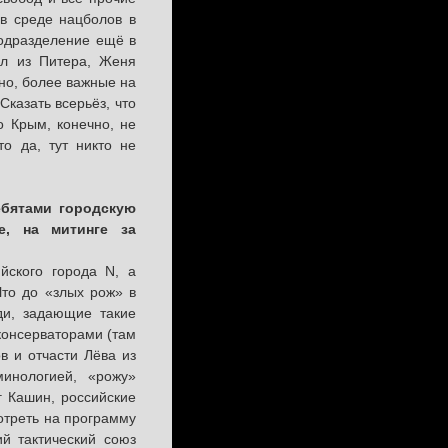
 в среде нацболов в
подразделение ещё в
ол из Питера, Женя
вно, более важные на
Сказать всерьёз, что
о Крым, конечно, не
о да, тут никто не
ебятами городскую
е, на митинге за
йского города N, а
Что до «злых рож» в
ди, задающие такие
консерваторами (там
в и отчасти Лёва из
минологией, «рожу»
г Кашин, российские
отреть на программу
ий тактический союз