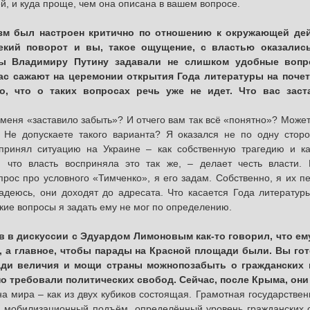
й, и куда проще, чем она описана в вашем вопросе.
зм был настроен критично по отношению к окружающей дей
екий поворот и вы, такое ощущение, с властью оказалис
вы Владимиру Путину задавали не слишком удобные вопр
вас сажают на церемонии открытия Года литературы на поче
но, что о таких вопросах речь уже не идет. Что вас зас
о меня «заставило забыть»? И отчего вам так всё «понятно»? Может,
 Не допускаете такого варианта? Я оказался не по одну сторо
принял ситуацию на Украине – как собственную трагедию и ка
о, что власть восприняла это так же, – делает честь власти.
прос про условного «Тимченко», я его задам. Собственно, я их п
адеюсь, они доходят до адресата. Что касается Года литератур
акие вопросы я задать ему не мог по определению.
в в дискуссии с Эдуардом Лимоновым как-то говорил, что ем
, а главное, чтобы парады на Красной площади были. Вы го
ради величия и мощи страны можно
позабыть
о гражданских 
но требовали политических свобод. Сейчас, после Крыма, они
ина мира – как из двух кубиков состоящая. Грамотная государстве
т: мобилизационный подъём, определённый уровень гражданских 