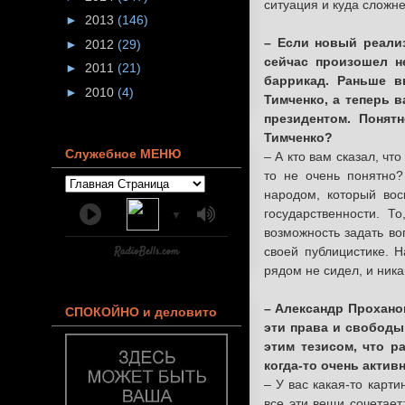
ситуация и куда сложне
►
2013
(146)
– Если новый реали
►
2012
(29)
сейчас произошел н
►
2011
(21)
баррикад. Раньше 
►
2010
(4)
Тимченко, а теперь 
президентом. Понят
Тимченко?
Служебное МЕНЮ
– А кто вам сказал, чт
то не очень понятно?
народом, который вос
государственности. Т
▼
возможность задать во
своей публицистике. Н
рядом не сидел, и ник
– Александр Прохано
СПОКОЙНО и деловито
эти права и свободы
этим тезисом, что 
когда-то очень актив
– У вас какая-то карт
все эти вещи сочетае