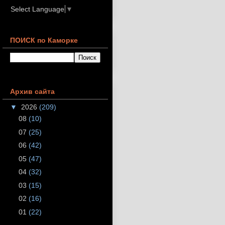
Select Language
▼
ПОИСК по Каморке
Архив сайта
▼
2026
(209)
08
(10)
07
(25)
06
(42)
05
(47)
04
(32)
03
(15)
02
(16)
01
(22)