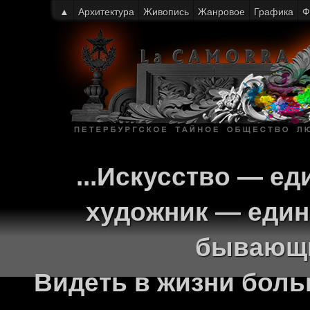
▲
Архитектура
Живопись
Жанровое
Графика
Ф
...Искусство — ед
художник — един
бывающи
Видеть в жизни больш