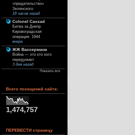
«предательство»
Зеленского
18 часов назад
Colonel Cassad
Битва за Днепр.
Кировоградская
операция. 1944
вчера
ЖЖ Вассермана
Война — это кто кого
передумает
3 дня назад
Показать все
Всего посещений сайта:
1,474,757
ПЕРЕВЕСТИ страницу