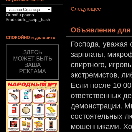
Следующее
Онлайн радио
#radiobells_script_hash
Объявление для 
СПОКОЙНО и деловито
Господа, уважая 
зарплаты, микроф
спиртного, игров
экстремистов, л
Если после 10 00
ответственных де
демонстрации. Мы
состоятельных лю
мошенниками. Хо