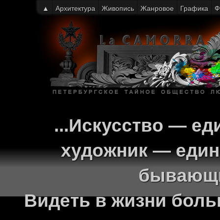
▲
Архитектура
Живопись
Жанровое
Графика
Ф
...Искусство — ед
художник — един
бывающи
Видеть в жизни больш