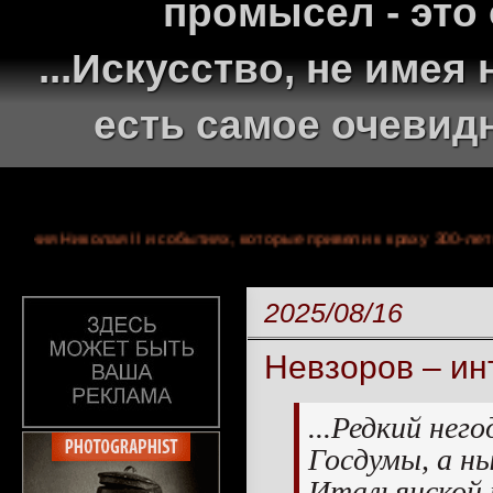
промысел - это
...Искусство, не име
есть самое очевид
х правления Николая II и событиях, которые привели к краху 3
2025/08/16
Невзоров – ин
...Редкий не
Госдумы, а н
Итальянской 