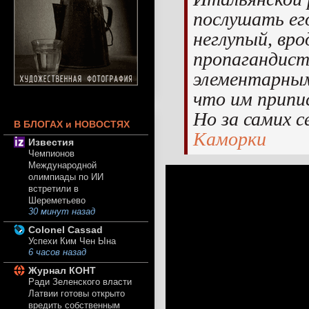
послушать ег
неглупый, вро
пропагандист
элементарным
что им припи
Но за самих 
В БЛОГАХ и НОВОСТЯХ
Каморки
Известия
Чемпионов
Международной
олимпиады по ИИ
встретили в
Шереметьево
30 минут назад
Colonel Cassad
Успехи Ким Чен Ына
6 часов назад
Журнал КОНТ
Ради Зеленского власти
Латвии готовы открыто
вредить собственным