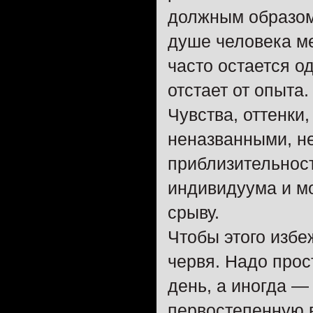
должным образом 
душе человека м
часто остается о
отстает от опыта.
Чувства, оттенки
неназванными, н
приблизительнос
индивидуума и мо
срыву.
Чтобы этого избе
червя. Надо прос
день, а иногда — 
первостепенную в