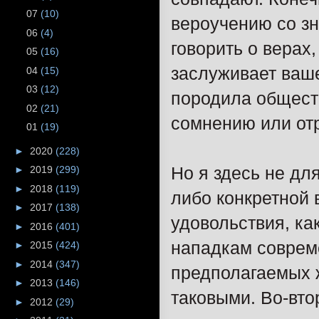
07
(10)
вероучению со зн
06
(4)
говорить о верах
05
(16)
заслуживает ваше
04
(15)
03
(12)
породила обществ
02
(21)
сомнению или отр
01
(19)
►
2020
(228)
Но я здесь не дл
►
2019
(299)
►
2018
(119)
либо конкретной 
►
2017
(138)
удовольствия, ка
►
2016
(401)
нападкам соврем
►
2015
(424)
►
2014
(347)
предполагаемых ж
►
2013
(146)
таковыми. Во-вто
►
2012
(29)