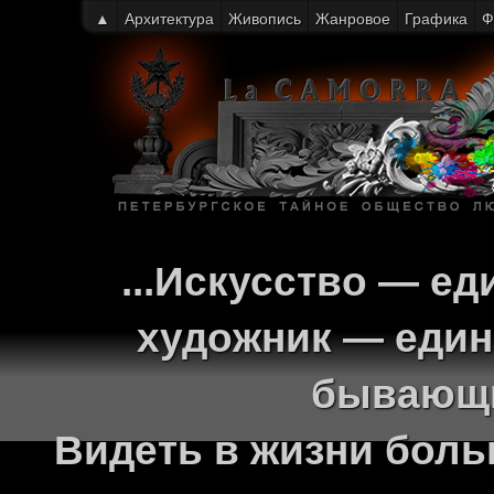
▲
Архитектура
Живопись
Жанровое
Графика
Ф
...Искусство — ед
художник — един
бывающи
Видеть в жизни больш