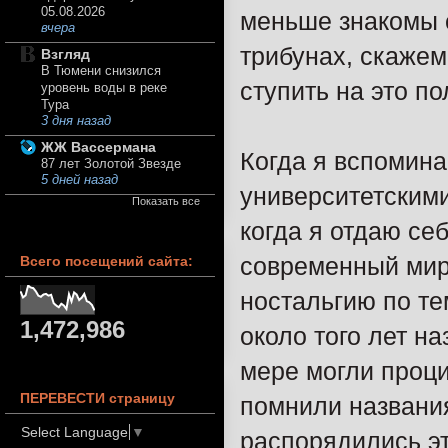
05.08.2026
меньше знакомы с
вчера
трибунах, скажем
Взгляд
В Тюмени снизился
ступить на это п
уровень воды в реке
Тура
3 дня назад
ЖЖ Вассермана
Когда я вспоминаю
87 лет Золотой Звезде
5 дней назад
университетским
Показать все
когда я отдаю се
современный мир
Всего посещений сайта:
ностальгию по те
1,472,986
около того лет на
мере могли проци
ПЕРЕВЕСТИ страницу
помнили названия
Select Language
▼
распорядились э