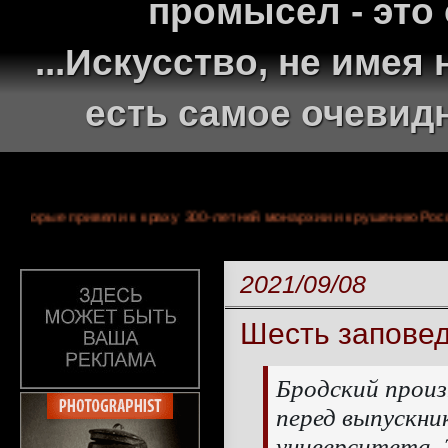
промысел - это
...Искусство, не име
есть самое очевид
бытиях, которые привели к краху 300-летней монархии и крушен
2021/09/08
Шесть запове
Бродский произн
перед выпускни
университета. 