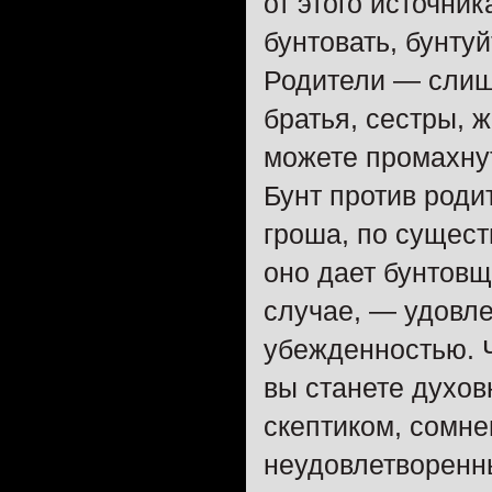
от этого источни
бунтовать, бунтуй
Родители — слишк
братья, сестры, 
можете промахну
Бунт против родит
гроша, по сущест
оно дает бунтов
случае, — удовл
убежденностью. Ч
вы станете духов
скептиком, сомн
неудовлетворенны