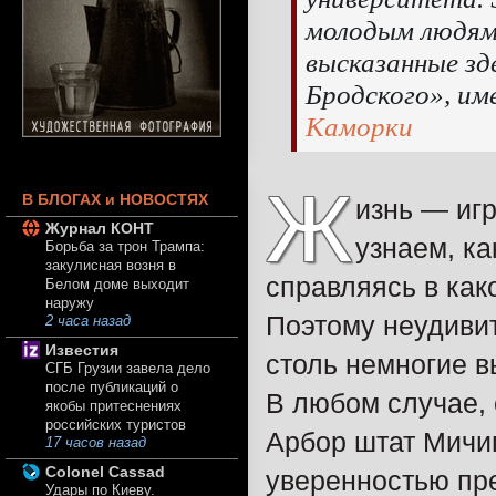
молодым людям
высказанные зд
Бродского», им
Каморки
Ж
В БЛОГАХ и НОВОСТЯХ
изнь — иг
Журнал КОНТ
узнаем, ка
Борьба за трон Трампа:
закулисная возня в
справляясь в как
Белом доме выходит
наружу
Поэтому неудивит
2 часа назад
Известия
столь немногие в
СГБ Грузии завела дело
после публикаций о
В любом случае, 
якобы притеснениях
российских туристов
Арбор штат Мичиг
17 часов назад
Colonel Cassad
уверенностью пре
Удары по Киеву.