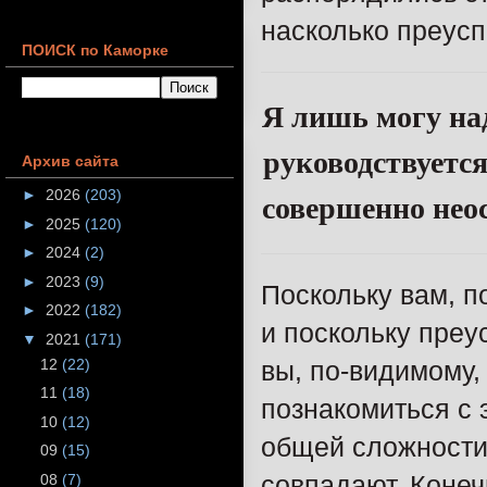
насколько преусп
ПОИСК по Каморке
Я лишь могу над
руководствуетс
Архив сайта
►
2026
(203)
совершенно неос
►
2025
(120)
►
2024
(2)
►
2023
(9)
Поскольку вам, п
►
2022
(182)
и поскольку преу
▼
2021
(171)
12
(22)
вы, по-видимому,
11
(18)
познакомиться с 
10
(12)
общей сложности 
09
(15)
совпадают. Конеч
08
(7)