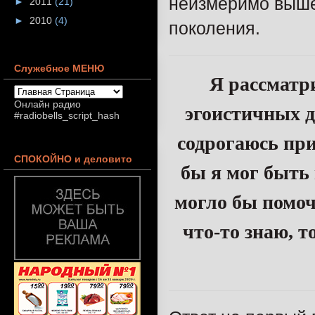
неизмеримо выше
►
2011
(21)
►
2010
(4)
поколения.
Служебное МЕНЮ
Я рассматр
Онлайн радио
эгоистичных д
#radiobells_script_hash
содрогаюсь при
СПОКОЙНО и деловито
бы я мог быть 
могло бы помочь
что-то знаю, т