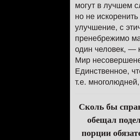
могут в лучшем с
но не искоренить
улучшение, с эти
пренебрежимо мал
один человек, — 
Мир несовершенен
Единственное, чт
т.е. многолюдней
Сколь бы справ
обещал подел
порции обязат