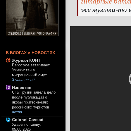
гитарные батл
же музыки-то в
В БЛОГАХ и НОВОСТЯХ
Журнал КОНТ
Евросоюз затягивает
Узбекистан в
миграционный омут
3 часа назад
Известия
СГБ Грузии завела дело
после публикаций о
якобы притеснениях
российских туристов
вчера
Colonel Cassad
Удары по Киеву.
05.08.2026