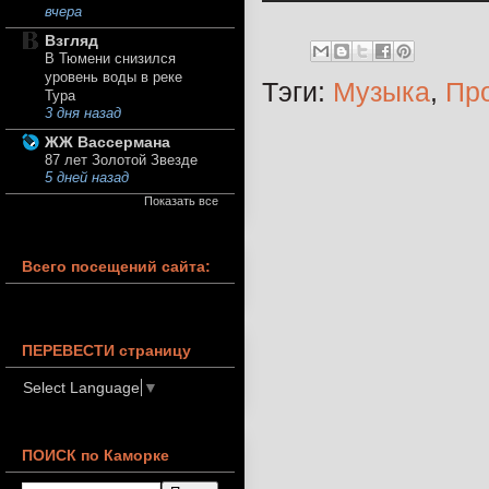
вчера
Взгляд
В Тюмени снизился
уровень воды в реке
Тэги:
Музыка
,
Про
Тура
3 дня назад
ЖЖ Вассермана
87 лет Золотой Звезде
5 дней назад
Показать все
Всего посещений сайта:
ПЕРЕВЕСТИ страницу
Select Language
▼
ПОИСК по Каморке