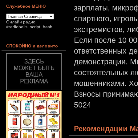
зарплаты, микроф
Служебное МЕНЮ
спиртного, игров
Онлайн радио
#radiobells_script_hash
экстремистов, л
Если после 10 00
СПОКОЙНО и деловито
ответственных де
демонстрации. Мы
состоятельных лю
мошенниками. Хо
Взносы принимаю
5024
Рекомендации Ма