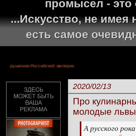
промысел - это
...Искусство, не име
есть самое очевид
онархии и крушению Российской империи
2020/02/13
Про кулинарны
молодые львы
А русского рока