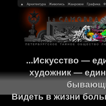
▲
Архитектура
Живопись
Жанровое
Графика
Ф
...Искусство — ед
художник — един
бывающи
Видеть в жизни больш