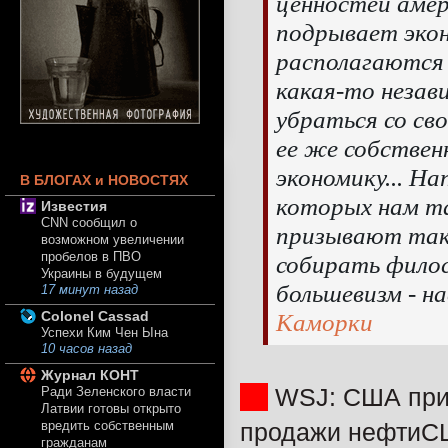
ценностей амер
подрывает экон
располагаются 
какая-то незав
убраться со св
ее же собствен
экономику... Н
В БЛОГАХ и НОВОСТЯХ
которых нам та
Известия
CNN сообщил о
призывают такж
возможном увеличении
пробелов в ПВО
собирать филос
Украины в будущем
большевизм - 
17 минут назад
Каморки
Colonel Cassad
Успехи Ким Чен Ына
10 часов назад
Журнал КОНТ
WSJ: США приг
Ради Зеленского власти
Латвии готовы открыто
продажи нефтиСШ
вредить собственным
гражданам