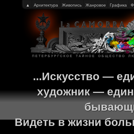
▲
Архитектура
Живопись
Жанровое
Графика
Ф
...Искусство — ед
художник — един
бывающи
Видеть в жизни больш