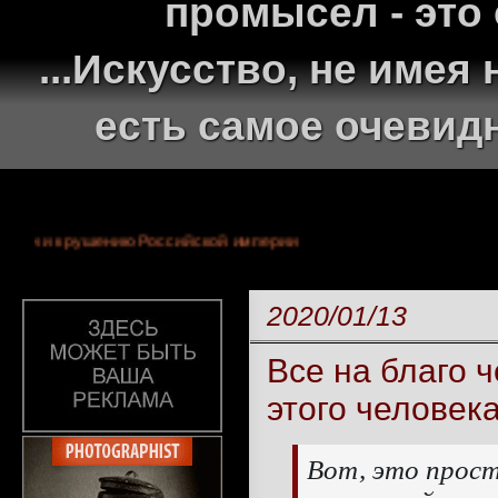
промысел - это
...Искусство, не име
есть самое очевид
й монархии и крушению Российской империи
2020/01/13
Все на благо 
этого человек
Вот, это прост