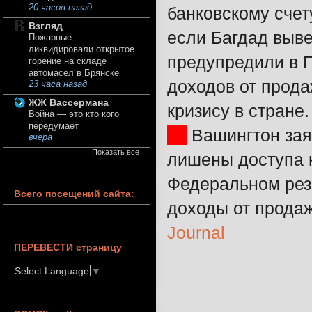
20 часов назад
банковскому счет
Взгляд
если Багдад выве
Пожарные
ликвидировали открытое
предупредили в 
горение на складе
автомасел в Брянске
доходов от прода
23 часа назад
ЖЖ Вассермана
кризису в стране
Война — это кто кого
передумает
Вашингтон заяв
вчера
Показать все
лишены доступа к
Федеральном рез
Всего посещений сайта:
доходы от продаж
Journal
ПЕРЕВЕСТИ страницу
Select Language
▼