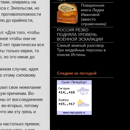
твии, опираясь на
Поваренная
са с Энгельсом, но
книга Лидии
то противоположности
Ивановой
(вместо
ею до крайности,
справочника)
РОССИЯ РЕЗКО
л: «Для того, чтобы
ПОДНЯЛА УРОВЕНЬ
вное чтобы они не
ВОЕННОЙ ЭСКАЛАЦИИ
0 лет практически все
Самый важный разговор.
Три медийные персоны в
ты только евреи, то
поиске Истины
, но это никак до
анном случае, идея
Следим за погодой
по этому силовому
азил свое нежелание
вум причинам. Во-
ины от воссоединения
, во-вторых, потому
что им эту грязь и
м настолько прямое,
начальства, а вот