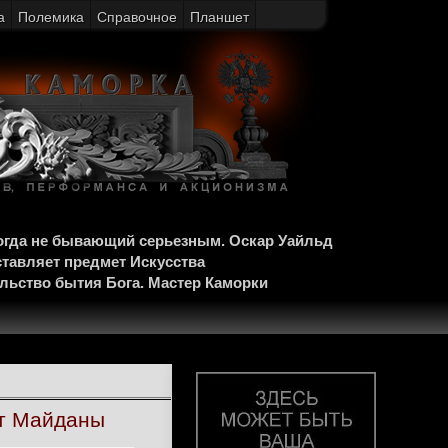
а
Полемика
Справочное
Планшет
когда не бывающий серьезным. Оскар Уайльд
ставляет предмет Искусства
ельство бытия Бога. Мастер Каморки
ют Майданы