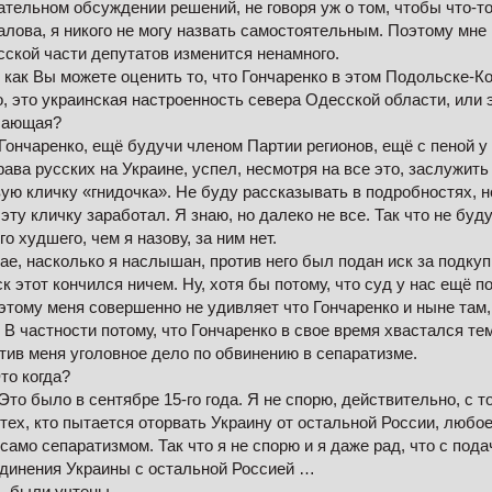
тельном обсуждении решений, не говоря уж о том, чтобы что-то
алова, я никого не могу назвать самостоятельным. Поэтому мне 
сской части депутатов изменится ненамного.
 как Вы можете оценить то, что Гончаренко в этом Подольске-Ко
, это украинская настроенность севера Одесской области, или э
сающая?
ончаренко, ещё будучи членом Партии регионов, ещё с пеной у 
ава русских на Украине, успел, несмотря на все это, заслужить
ую кличку «гнидочка». Не буду рассказывать в подробностях, н
 эту кличку заработал. Я знаю, но далеко не все. Так что не буд
го худшего, чем я назову, за ним нет.
чае, насколько я наслышан, против него был подан иск за подкуп
ск этот кончился ничем. Ну, хотя бы потому, что суд у нас ещё 
тому меня совершенно не удивляет что Гончаренко и ныне там, 
 В частности потому, что Гончаренко в свое время хвастался тем
тив меня уголовное дело по обвинению в сепаратизме.
то когда?
то было в сентябре 15-го года. Я не спорю, действительно, с т
 тех, кто пытается оторвать Украину от остальной России, любое
само сепаратизмом. Так что я не спорю и я даже рад, что с под
единения Украины с остальной Россией …
 … были учтены…