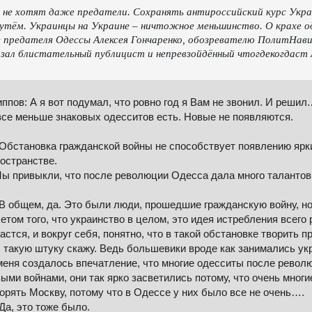
 не хотят даже предатели. Сохранять антироссийский курс Укр
утём. Украинцы на Украине – ничтожное меньшинство. О крахе о
 предателя Одессы Алексея Гончаренко, обозревателю ПолитНав
зал блистательный публицист и непревзойдённый чтогдекогдаст
ппов: А я вот подумал, что ровно год я Вам не звонил. И решил
все меньше знаковых одесситов есть. Новые не появляются.
Обстановка гражданской войны не способствует появлению ярк
остранстве.
ы привыкли, что после революции Одесса дала много талантов,
В общем, да. Это были люди, прошедшие гражданскую войну, но
четом того, что украинство в целом, это идея истребления всего 
астся, и вокруг себя, понятно, что в такой обстановке творить п
 такую штуку скажу. Ведь большевики вроде как занимались ук
меня создалось впечатление, что многие одесситы после револ
выми войнами, они так ярко засветились потому, что очень мног
орять Москву, потому что в Одессе у них было все не очень….
Да, это тоже было.