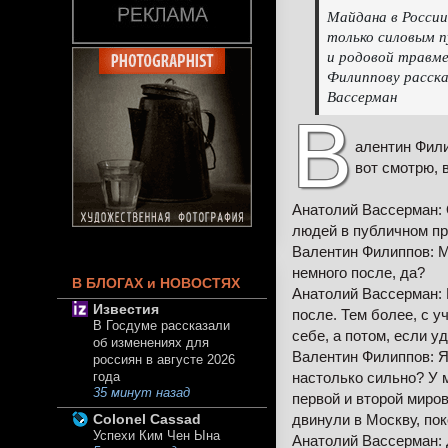
Майдана в России
только силовым п
и родовой травме
Филиппову расска
Вассерман
В
алентин Фили
вот смотрю, 
Анатолий Вассерман: 
людей в публичном пр
Валентин Филиппов: М
немного после, да?
В БЛОГАХ и НОВОСТЯХ
Анатолий Вассерман: 
Известия
после. Тем более, с у
В Госдуме рассказали
себе, а потом, если уд
об изменениях для
Валентин Филиппов: Я
россиян в августе 2026
настолько сильно? У 
года
35 минут назад
первой и второй миро
двинули в Москву, пок
Colonel Cassad
Успехи Ким Чен Ына
Анатолий Вассерман: 