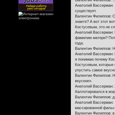
Анатолий Вассерман: …
существует.
Валентин Филиппов: Ск
знаете? А вот этот во
Костусевым, это не с
Анатолий Вассерман: 
фамилию матери? Пото
года.
Валентин Филиппов: Н
Анатолий Вассерман: П
я понимаю почему Кос
Костусевым, которые н
упустить самое вкус
Валентин Филиппов: Но
вкусное».
Анатолий Вассерман: Х
баллотировался в мэр
Валентин Филиппов: д
Анатолий Вассерман: 
массированной фальс
Валентин Филиппов: в