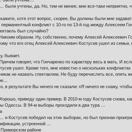
 были учтены, да. Но, тем не менее, мне все-таки неприятно, 
ажите, хотя этот вопрос, скорее, Вы должны были мне задавать
т перманентный конфликт с 10-го по 13-й год между Алексеем Г
пектакль был случайно?
Никоим образом. Ну, собственно, почему Алексей Алексеевич Г
му что его отец Алексей Алексеевич Костусев ушел из семьи, 
у, бывает.
ричем говорят, что Гончаренко по характеру весь в мать. И если
тусев ушел. Кроме того, мне известно о нескольких конфликтах
икак не назвать спектаклем. Не буду перечислять все, опять ж
ное…
, в результате Вы ничего не сказали: «Я ничего не скажу, чтоб
орошо, приведу один пример. В 2010-м году Костусев снова, ка
ы Одессы. В 94-м выборы проходили в два тура …
а
… и Костусев победил на этих выборах, но был признан проиг
ификации, устроенной …
 Приморском районе