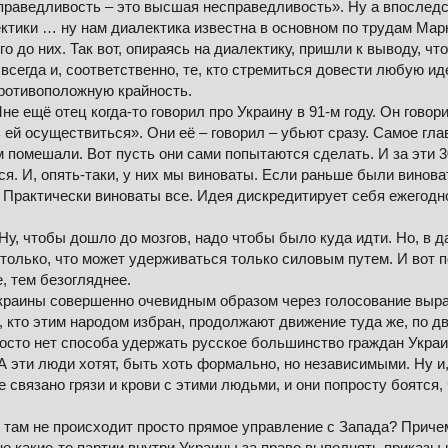
раведливость – это высшая несправедливость». Ну а впоследс
ктики … ну нам диалектика известна в основном по трудам Марк
го до них. Так вот, опираясь на диалектику, пришли к выводу, ч
всегда и, соответственно, те, кто стремиться довести любую ид
ротивоположную крайность.
е ещё отец когда-то говорил про Украину в 91-м году. Он говори
 ей осуществиться». Они её – говорил – убьют сразу. Самое гла
м помешали. Вот пусть они сами попытаются сделать. И за эти 3
я. И, опять-таки, у них мы виноваты. Если раньше были винова
 Практически виноваты все. Идея дискредитирует себя ежегодно
Ну, чтобы дошло до мозгов, надо чтобы было куда идти. Но, в д
только, что может удерживаться только силовым путем. И вот 
, тем безогляднее.
Украины совершенно очевидным образом через голосование выр
е, кто этим народом избран, продолжают движение туда же, по д
росто нет способа удержать русское большинство граждан Укра
А эти люди хотят, быть хоть формально, но независимыми. Ну и
 связано грязи и крови с этими людьми, и они попросту боятся, 
 там не происходит просто прямое управление с Запада? Приче
е какие-то партии внутри Украины за право выполнять приказы 