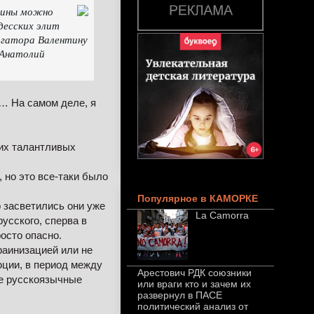
аины можно
десских элит
игатора Валентину
 Анатолий
.… На самом деле, я
их талантливых
 но это все-таки было
Популярное в КАМОРКЕ
 засветились они уже
La Camorra
русского, сперва в
росто опасно.
раинизацией или не
юции, в период между
Арестович РДК союзники
ие русскоязычные
или враги кто и зачем их
развернул в ПАСЕ
политический анализ от