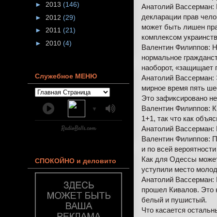
►
2013
(146)
Анатолий Вассерман: В
декларации прав челов
►
2012
(29)
может быть лишен прав
►
2011
(21)
комплексом украинст
►
2010
(4)
Валентин Филиппов: Но
нормальное гражданств
наоборот, «защищает 
Служебное МЕНЮ
Анатолий Вассерман: 
мирное время пять ше
Это зафиксировано не
Валентин Филиппов: К 
▼
1+1, так что как объясн
Анатолий Вассерман: 
Валентин Филиппов: 
и по всей вероятност
Как для Одессы может
СПОКОЙНО и деловито
уступили место молод
Анатолий Вассерман: Н
прошел Кивалов. Это 
белый и пушистый.
Что касается остальн