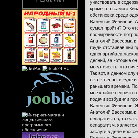
участвовать в содержа
кроме того самого Кив
обстановка среди оде
Валентин Филиппов: А
сумел пройти? Это что
пронырливость потря
Анатолий Вассерман: Г
грудь отстаивавший пр
однопартийцев ласков
деяний, за которые он
могут счесть, что ниче
Так вот, в данном слу
естественно, в суде и
раньшего времени. Поэ
мне крайне неприятно.
подачи возбудили про
Валентин Филиппов: Э
Анатолий Вассерман: Э
сепаратистов, то есть
сепаратизм, является 
заслуги в деле воссо
Валентин Филиппов: