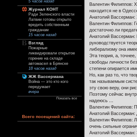
5 часов назад
Валентин Филиппов: Х
Журнал КОНТ
находится не в Одесс
Ради Зеленского власти
Анатолий Вассерман: 
Латвии готовы открыто
Валентин Филиппов: Го
вредить собственным
достаточно ли предат
гражданам
15 часов назад
Анатолий Вассерман: 
руководствуется теор
Взгляд
Пожарные
либерализму она имее
ликвидировали открытое
Эта теория, а, точнее
горение на складе
свободы личности без 
автомасел в Брянске
степени опирается име
18 часов назад
Но, как раз то, что т
ЖЖ Вассермана
так называемым систе
Война — это кто кого
передумает
эту свою веру, они ри
вчера
Поэтому сейчас внутр
Показать все
надеюсь …
Валентин Филиппов: 
Анатолий Вассерман: 
Всего посещений сайта:
Валентин Филиппов: Ли
очень сильные ограни
Анатолий Вассерман: 