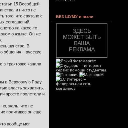
 статьи 15 Всеобщей
нства, и никто не
ь того, что связано с
БЕЗ ШУМУ и пыли
ых соглашений.
анство на какое-то
коном о языке. Он же
.
меньшинство. В
о общения – русские.
е в трактовке канала
ры в Верховную Раду
тью власть захватить.
ии просто пролетели и
но, жаль, что не
ких политиков он ещё
кто вообще мог