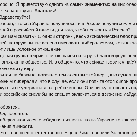
орошо. Я приветствую одного из самых знаменитых наших одес
е. Здравствуйте Анатолий!
Здравствуйте!
ворят, что «на Украине получилось, и в России получится». Вы 
елей в российской власти для того, чтобы сожрать и Россию?
Как Вам сказать? С одной стороны, весь экономический блок п
ией, которую нынче велено именовать либерализмом, хотя к кл
т лишь условное отношение.
, целая группа теорий, опирающаяся на веру в благотворную пол
оглядки на общество. И, в общем-то, что сейчас творится на Ук
нно на эту веру.
ворится на Украине, показало тем адептам этой веры, кто сумел в
мным либералам, что в случае, если они попытаются силой про
скуют и не удержаться на гребне волны. Они рискуют попасть п
и российские сислибы не спешат включаться в движение майданн
Побоятся…
Да, побоятся.
беральная идея, свободная личность, но на Украине-то как раз
чения личности.
Это совершенно естественно. Ещё в Риме говорили Summum jus 