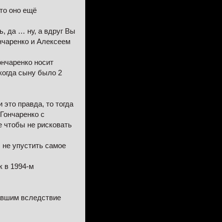
что оно ещё
, да … ну, а вдруг Вы
ончаренко и Алексеем
ончаренко носит
когда сыну было 2
 это правда, то тогда
 Гончаренко с
е чтобы не рисковать
ы не упустить самое
к в 1994-м
равшим вследствие