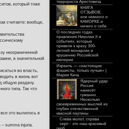
террориста Арестовича
ситов, который тоже
КНИГА
ОТЗЫВОВ,
или немного о
КАМОРКЕ и
как считаете: вообще,
ничего о себе
О последних годах
равительства
правления Николая II и
ассическому
событиях, которые
привели к краху 300-
летней монархии и
ьзу неограниченной
крушению Российской
раине, в значительной
империи
Израиль — «настоящие
фашисты, только лучше» |
писаться во власть,
Мария Кича
водить в жизнь вот
Ядерный удар
од общую раздачу.
Россия
ого типа. Так что
нанесёт
гуманно.
Несколько
своевременных мыслей из
глубин отечественной
 все это вылилось в
квасной паутины
Слева молот, справа
серп - это наш красивый
– summa injuria.
герб