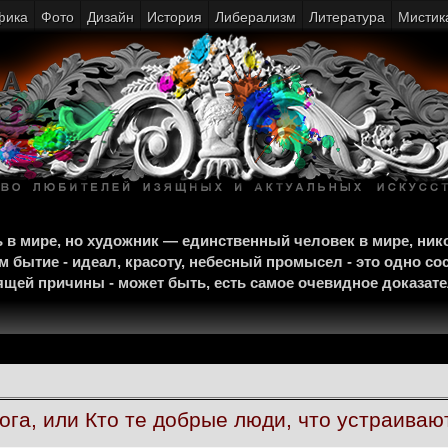
фика
Фото
Дизайн
История
Либерализм
Литература
Мистик
щь в мире, но художник — единственный человек в мире, ни
м бытие - идеал, красоту, небесный промысел - это одно со
тоящей причины - может быть, есть самое очевидное доказат
ога, или Кто те добрые люди, что устраива