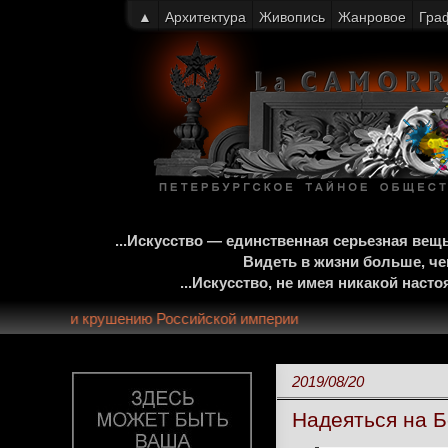
▲
Архитектура
Живопись
Жанровое
Гра
...Искусство — единственная серьезная ве
Видеть в жизни больше, че
...Искусство, не имея никакой нас
летней монархии и крушению Российской империи
2019/08/20
Надеяться на Б