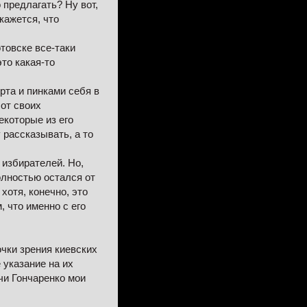
 предлагать? Ну вот,
кажется, что
товске все-таки
то какая-то
рта и пинками себя в
 от своих
екоторые из его
у рассказывать, а то
 избирателей. Но,
полностью остался от
хотя, конечно, это
, что именно с его
очки зрения киевских
 указание на их
ачи Гончаренко мои