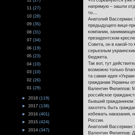
напрямую – зашли отд
11
(27)
то…
10
(28)
Анатолий Вассерман: 
09
(35)
предыдущего вице-пре
компании, занимающей
08
(31)
президентском кресле
07
(34)
Совета, он в какой-то
06
(19)
серьезным украинским
05
(23)
бюджета.
Так вот, тут действи
04
(10)
возможно только благо
03
(10)
та самая идея «Украин
02
(26)
гражданам Украины от
01
(29)
Валентин Филиппов: Мн
российское гражданств
►
2018
(119)
бывший гражданином У
►
2017
(138)
захотеть быть гражда
избежать наказания, 
►
2016
(401)
России.
►
2015
(424)
Анатолий Вассерман: 
►
2014
(347)
Валентин Филиппов: Д