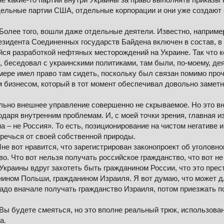
ельные партии США, отдельные корпорации и они уже создают 
Более того, вошли даже отдельные деятели. Известно, например
зидента Соединенных государств Байдена включен в состав, в
ся разработкой нефтяных месторождений на Украине. Так что ко
, беседовал с украинскими политиками, там были, по-моему, де
 мере имел право там сидеть, поскольку был связан помимо проч
 бизнесом, который в тот момент обеспечивал довольно заметн
тельно внешнее управление совершенно не скрываемое. Но это 
даря внутренним проблемам. И, с моей точки зрения, главная из
а – не Россия». То есть, позиционирование на чистом негативе и
речься от своей собственной природы.
е вот нравится, что зарегистрирован законопроект об уголовно
о. Что вот нельзя получать российское гражданство, что вот не
краины вдруг захотеть быть гражданином России, что это прес
нином Польши, гражданином Израиля. Я вот думаю, что может дл
надо вначале получать гражданство Израиля, потом приезжать п
Вы будете смеяться, но это вполне реальный трюк, использова
а.