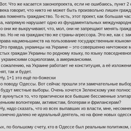
от. Что же касается законопроекта, если не ошибаюсь, пункт 2
ека говорит, что никто не может быть произвольно лишен гражда
а поменять гражданство. То есть, этот проект, как большая част
ва, напрямую нарушает одно из фундаментальных международн
 они же выкручивают, что, мол, они не запрещают менять гражд
о. Но не на гражданство же страны-агрессора. Это же, как с за
права нацменьшинств на пользование государственным языком»
Это правда, украинцы на Украине – это совершенно ничтожное 
стых граждан Украины по родному языку, по языку повседневног
 украинскими социологами, а американскими.
сожалению, на Украине работает не конституция, а её изложени
ят, так и будет.
Ну, 1+1 это ещё по-божески
По поводу Одессы. Вот сейчас прошли эти замечательные выбо
и будут местные выборы. Очень хочется Зеленскому уже полнос
 аукнуться то, что практически все бывшие бессменные элитар
еньким волонтерам, активистам, блогерам и фрилансерам?
у, надо сказать, что из всех выпавших из власти, мне, несомнен
конечно далеко не идеальный деятель, но на фоне новых одесс
ых, по большому счету, кто в Одессе был реальным политиком, 