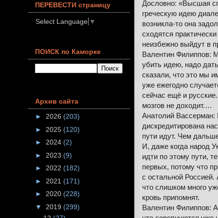
Дословно: «Высшая сп
ПЕРЕВЕСТИ страницу
греческую идею диале
Select Language
▼
возникла-то она задол
сходятся практически 
неизбежно выйдут в п
ПОИСК по Каморке
Валентин Филиппов: Мн
убить идею, надо дать
сказали, что это мы и
уже ежегодно случаетс
сейчас ещё и русские.
Архив сайта
мозгов не доходит.…
Анатолий Вассерман: 
►
2026
(203)
дискредитирована нас
►
2025
(120)
пути идут. Чем дальше
►
2024
(2)
И, даже когда народ 
►
2023
(9)
идти по этому пути, т
первых, потому что п
►
2022
(182)
с остальной Россией. 
►
2021
(171)
что слишком много уже
►
2020
(228)
кровь припомнят.
▼
2019
(299)
Валентин Филиппов: А
что соревнуются уже н
12
(27)