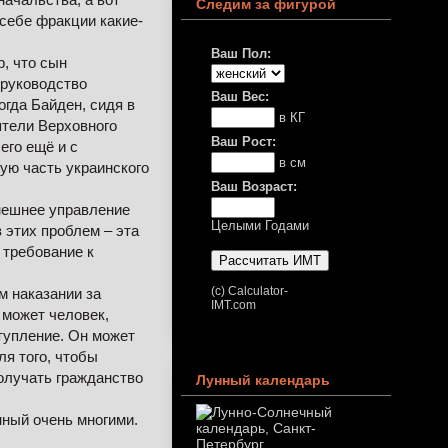
Следим за фигурой
себе фракции какие-
Ваш Пол:
, что сын
 руководство
Ваш Вес:
гда Байден, сидя в
в КГ
ятели Верховного
Ваш Рост:
его ещё и с
в см
ую часть украинского
Ваш Возраст:
внешнее управление
Целыми Годами
 этих проблем – эта
 требование к
(c) Calculator-
м наказании за
IMT.com
 может человек,
тупление. Он может
я того, чтобы
олучать гражданство
Лунный календарь
нный очень многими.