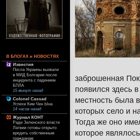
В БЛОГАХ и НОВОСТЯХ
Известия
Посла Украины вызвали
в МИД Болгарии после
заброшенная Пок
инцидента с падением
БПЛА
появился здесь в
15 минут назад
местность была 
Colonel Cassad
Успехи Ким Чен Ына
которых село и н
14 часов назад
Журнал КОНТ
Тогда же оно им
Ради Зеленского власти
Латвии готовы открыто
которое являлось
вредить собственным
гражданам