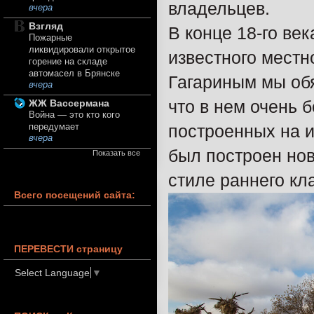
владельцев.
вчера
Взгляд
В конце 18-го ве
Пожарные
ликвидировали открытое
известного местн
горение на складе
автомасел в Брянске
Гагариным мы обя
вчера
что в нем очень 
ЖЖ Вассермана
Война — это кто кого
построенных на и
передумает
вчера
был построен но
Показать все
стиле раннего кл
Всего посещений сайта:
ПЕРЕВЕСТИ страницу
Select Language
▼