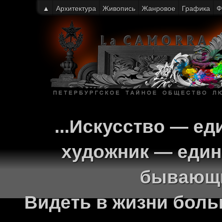
▲
Архитектура
Живопись
Жанровое
Графика
Ф
...Искусство — ед
художник — един
бывающи
Видеть в жизни больш