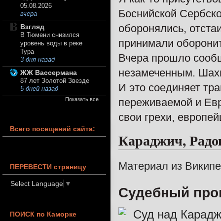
05.08.2026
Боснийской Сербско
вчера
оборонялись, отста
Взгляд
В Тюмени снизился
принимали оборони
уровень воды в реке
Тура
Вчера прошло сооб
3 дня назад
незамеченным. Шах
ЖЖ Вассермана
87 лет Золотой Звезде
И это соединяет тр
5 дней назад
Показать все
переживаемой и Евр
свои грехи, европей
Всего посещений сайта:
Караджич, Радо
Материал из Викип
ПЕРЕВЕСТИ страницу
Select Language
▼
Судебный про
Суд над Карадж
ПОИСК по Каморке