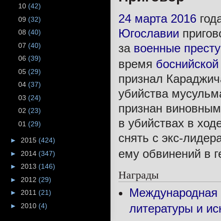
10
(42)
24 марта
2016
год
09
(32)
Югославии
пригов
08
(40)
07
(40)
за
военные прест
06
(39)
время
боснийской
05
(29)
признал Караджич
04
(37)
убийства мусульма
03
(24)
признан виновным
02
(23)
в убийствах в ход
01
(29)
снять с экс-лидер
►
2015
(424)
ему обвинений в г
►
2014
(347)
►
2013
(146)
Награды
►
2012
(29)
Международная 
►
2011
(21)
►
2010
(4)
литературы и ис