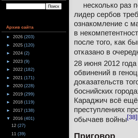
несколько раз 
лидер сербов тре
ознакомление с м
Архив сайта
в некомпетентност
►
2026
(203)
после того, как 
►
2025
(120)
отказано в очеред
►
2024
(2)
►
2023
(9)
28 июня 2012 года
►
2022
(182)
обвинений в геноц
►
2021
(171)
доказательств тог
►
2020
(228)
боснийских города
►
2019
(299)
Караджич всё ещё
►
2018
(119)
преступлениях про
►
2017
(138)
[38]
обычаев войны
▼
2016
(401)
12
(27)
11
(39)
Приговор