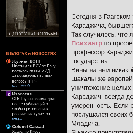
Сегодня в Гаагском
Караджича, бывшего
Так случилось, что 
Психиатр
по профес
профессор Караджич
В БЛОГАХ и НОВОСТЯХ
государства.
Журнал КОНТ
Цветы для ВСУ от Баку:
Вины на нём никакой
поступок главы МИД
Азербайджана вызвал
Шакалы же европейц
вопросы в РФ
час назад
уничтожение целых 
Известия
Караджич всегда де
СГБ Грузии завела дело
после публикаций о
умеренность. Если ег
якобы притеснениях
послушался своих б
российских туристов
вчера
Младича.
Colonel Cassad
Я как-то присутств
Удары по Киеву.