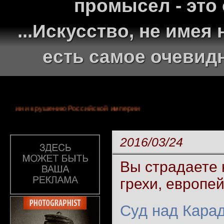
промысел - это
...Искусство, не име
есть самое очевид
ней монархии и крушению Российской империи
2016/03/24
Вы страдаете 
грехи, европе
Суд над Кара