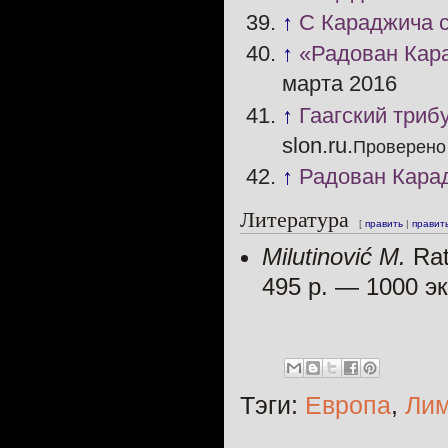
↑
C Караджича с
↑
«Радован Кара
марта 2016
↑
Гаагский триб
slon.ru.
Проверено 
↑
Радован Кара
Литература
[
править
|
править
Milutinović M.
Rat
495 p. —
1000 эк
Тэги:
Европа
,
Ли