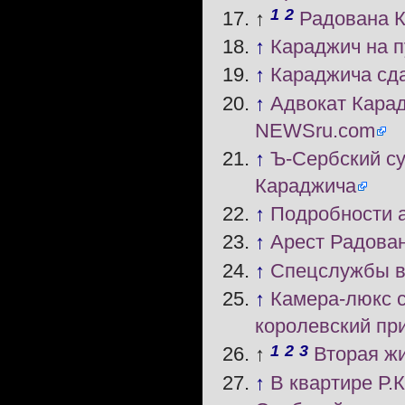
1
2
↑
Радована К
↑
Караджич на п
↑
Караджича сд
↑
Адвокат Карад
NEWSru.com
↑
Ъ-Сербский с
Караджича
↑
Подробности 
↑
Арест Радова
↑
Спецслужбы в
↑
Камера-люкс 
королевский пр
1
2
3
↑
Вторая ж
↑
В квартире Р.