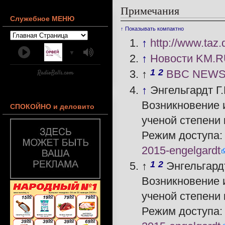
Примечания
Служебное МЕНЮ
↑ Показывать компактно
↑
http://www.taz
▼
↑
Новости KM.R
1
2
↑
BBC NEWS | 
↑
Энгельгардт Г
Возникновение и
СПОКОЙНО и деловито
ученой степени к
Режим доступа
2015-engelgardt
1
2
↑
Энгельгард
Возникновение и
ученой степени к
Режим доступа