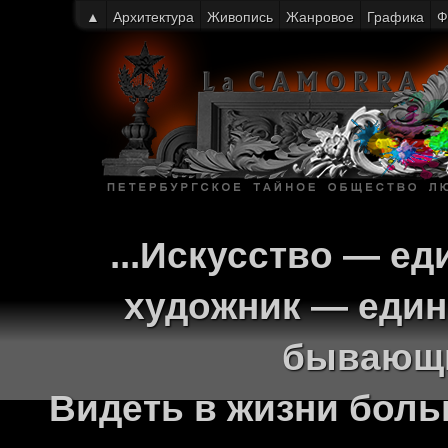
▲
Архитектура
Живопись
Жанровое
Графика
Ф
...Искусство — ед
художник — един
бывающи
Видеть в жизни больш