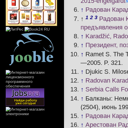
2015-engelgardt
↑
Радован Карад
1
2
3
↑
Радован К
предъявления 
↑
Karadžić, Rad
↑
Президент, по
↑
Ramet S. The T
—2005. P. 321.
↑
Djukic S. Milos
↑
Radovan Karad
↑
Serbia Calls F
↑
Балканы: Немн
(2504), июнь 199
↑
Радован Карад
↑
Арестован Ра