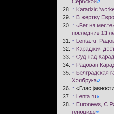
Сербской
↑
Karadzic 'work
↑
В жертву Евр
↑
«Бег на месте
последние 13 л
↑
Lenta.ru: Рад
↑
Караджич дос
↑
Суд над Карад
↑
Радован Кара
↑
Белградская г
Холбрука
↑
«Глас јавности
↑
Lenta.ru
↑
Euronews, С Р
геноциде