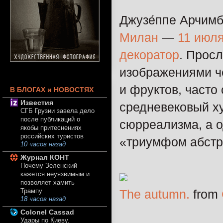
Джузе́ппе Арчимб
Милан
—
11 июл
декоратор
. Прос
изображениями ч
и фруктов, часто
В БЛОГАХ и НОВОСТЯХ
Известия
средневековый ху
СГБ Грузии завела дело
после публикаций о
сюрреализма, а о
якобы притеснениях
российских туристов
«триумфом абстра
10 часов назад
Журнал КОНТ
Почему Зеленский
кажется неуязвимым и
позволяет хамить
The autumn.
from
Трампу
18 часов назад
Colonel Cassad
Удары по Киеву.