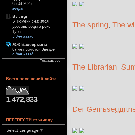
05.08.2026
вчера
Взгляд
В Тюмени снизился
The spring
,
The wi
уровень воды в реке
Тура
3 дня назад
ЖЖ Вассермана
87 лет Золотой Звезде
4 дня назад
Показать все
The Librarian
,
Su
Всего посещений сайта:
1,472,833
Der Gemьsegдrtne
ПЕРЕВЕСТИ страницу
Select Language
▼