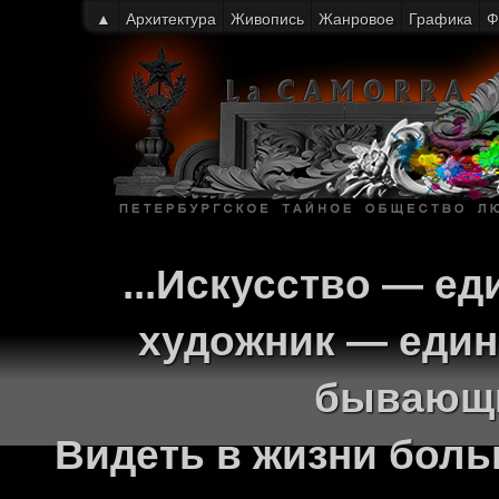
▲
Архитектура
Живопись
Жанровое
Графика
Ф
...Искусство — ед
художник — един
бывающи
Видеть в жизни больш