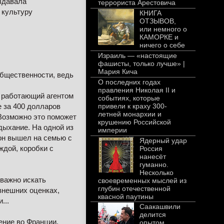
оздавала
террориста Арестовича
 культуру
КНИГА
ОТЗЫВОВ,
или немного о
КАМОРКЕ и
ничего о себе
Израиль — «настоящие
фашисты, только лучше» |
Мария Кича
общественности, ведь
О последних годах
правления Николая II и
, работающий агентом
событиях, которые
привели к краху 300-
е за 400 долларов
летней монархии и
«Возможно это поможет
крушению Российской
дыхание. На одной из
империи
он вышел на семью с
Ядерный удар
дой, коробки с
Россия
нанесёт
гуманно.
Несколько
 важно искать
своевременных мыслей из
глубин отечественной
внешних оценках,
квасной паутины
...
Саакашвили
делится
ение во Франции,
опытом