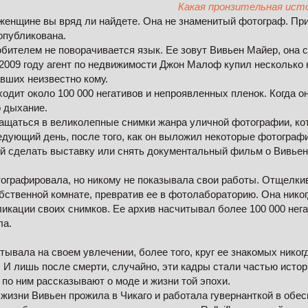
Какая пронзительная ист
енщине вы вряд ли найдете. Она не знаменитый фотограф. При 
опубликована.
юбителем не поворачивается язык. Ее зовут Вивьен Майер, она 
в 2009 году агент по недвижимости Джон Малоф купил несколько 
вших неизвестно кому.
ходит около 100 000 негативов и непроявленных пленок. Когда о
о дыхание.
ащаться в великолепные снимки жанра уличной фотографии, ко
ледующий день, после того, как он выложил некоторые фотографи
й сделать выставку или снять документальный фильм о Вивьен 
ографировала, но никому не показывала свои работы. Отщелкива
обственной комнате, превратив ее в фотолабораторию. Она нико
ликации своих снимков. Ее архив насчитывал более 100 000 нега
ла.
тывала на своем увлечении, более того, круг ее знакомых никогд
 И лишь после смерти, случайно, эти кадры стали частью истор
по ним рассказывают о моде и жизни той эпохи.
жизни Вивьен прожила в Чикаго и работала гувернанткой в обе