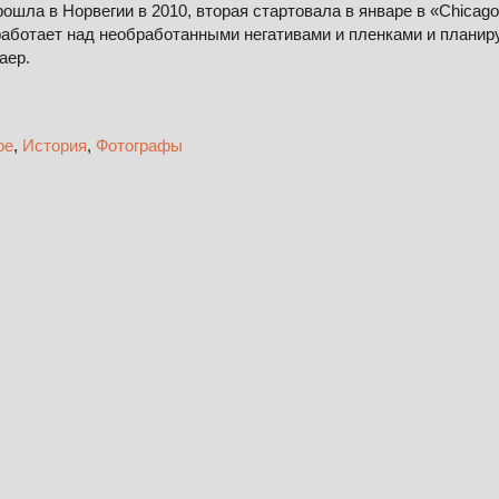
ошла в Норвегии в 2010, вторая стартовала в январе в «Chicago C
ботает над необработанными негативами и пленками и планиру
аер.
ое
,
История
,
Фотографы