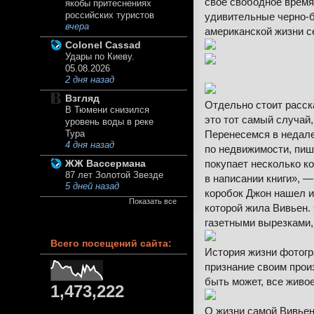
свое свободное время 
якобы притеснениях
российских туристов
удивительные черно-б
вчера
американской жизни с
Colonel Cassad
Удары по Киеву.
05.08.2026
2 дня назад
Взгляд
Отдельно стоит расск
В Тюмени снизился
это тот самый случай
уровень воды в реке
Перенесемся в недале
Тура
4 дня назад
по недвижимости, пише
покупает несколько к
ЖЖ Вассермана
87 лет Золотой Звезде
в написании книги», —
5 дней назад
коробок Джон нашел и
Показать все
которой жила Вивьен.
газетными вырезками,
Всего посещений сайта:
История жизни фотогра
признание своим прои
быть может, все живое
1,473,222
О жизни самой Вивьен