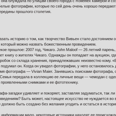
она блуждала по улицам своего города с Rolleiflex камерой и с
елые фотографии, которые по сей день очень хорошо передают
ередины прошлого столетия.
азать историю о том, как творчество Вивьен стало достоянием 
, который можно назвать божественным провидением.
кое прошлое: 2007 год, Чикаго. John Maloof — 26 летний парень
т книгу о жителях Чикаго. Однажды он попадает на аукцион, гд
оробок со склада хранения, принадлежавших неизвестно кому. 
 подумал он. Когда он увидел фотографии, у него остановилось 
мя фотографа — Vivian Maier. Занявшись поисками фотографа, 
 Семья передала в коллекцию ее личные вещи — чемодан с одеж
 проявленными снимками и ее фототехнику.
фа-загадки удивляет и покоряет, заставляя задуматься, так ли
зведениям? Быть может, настоящее искусство не нуждается во 
 должно быть создано без желания угодить и остаться в истории
 информации мало, некоторые источники находят ее происхожд