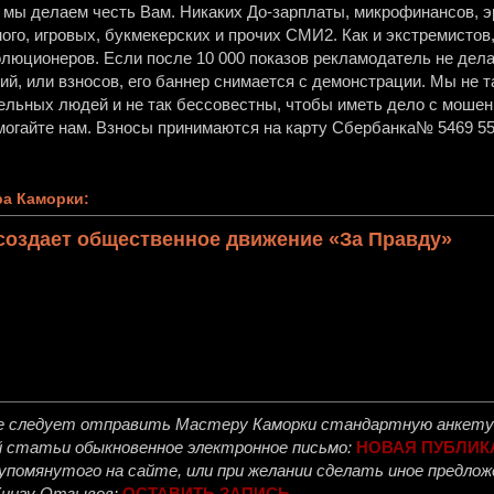
, мы делаем честь Вам. Никаких До-зарплаты, микрофинансов, эр
ного, игровых, букмекерских и прочих СМИ2. Как и экстремисто
олюционеров. Если после 10 000 показов рекламодатель не дела
й, или взносов, его баннер снимается с демонстрации. Мы не т
ельных людей и не так бессовестны, чтобы иметь дело с мошен
огайте нам. Взносы принимаются на карту Сбербанка№ 5469 55
а Каморки:
создает общественное движение «За Правду»
е следует отправить
Мастеру Каморки
стандартную анкету 
й статьи обыкновенное электронное письмо:
НОВАЯ ПУБЛИК
, упомянутого на сайте, или при желании сделать иное предл
Книгу Отзывов:
ОСТАВИТЬ ЗАПИСЬ