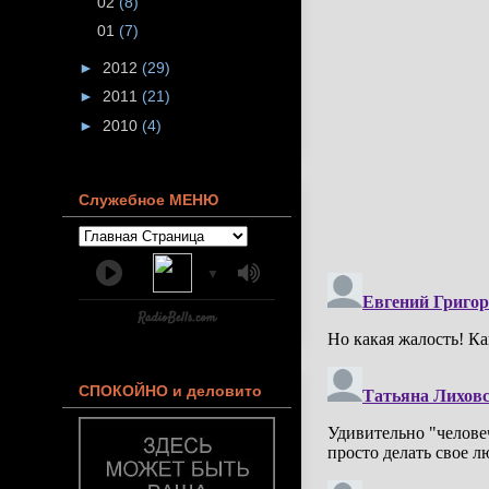
02
(8)
01
(7)
►
2012
(29)
►
2011
(21)
►
2010
(4)
Служебное МЕНЮ
▼
СПОКОЙНО и деловито