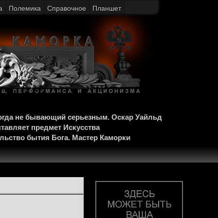
а
Полемика
Справочное
Планшет
когда не бывающий серьезным. Оскар Уайльд
ставляет предмет Искусства
ельство бытия Бога. Мастер Каморки