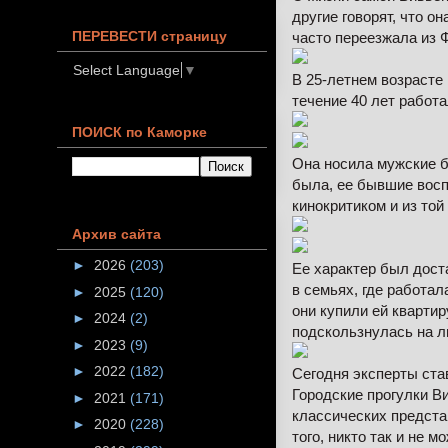
другие говорят, что о
ПЕРЕВЕСТИ страницу
часто переезжала из Ф
Select Language
▼
В 25-летнем возрасте 
течение 40 лет работа
ПОИСК по Каморке
Она носила мужские б
была, ее бывшие восп
кинокритиком и из той
Архив сайта
►
2026
(203)
Ее характер был дост
в семьях, где работал
►
2025
(120)
они купили ей квартир
►
2024
(2)
подскользнулась на л
►
2023
(9)
►
2022
(182)
Сегодня эксперты ста
Городские прогулки В
►
2021
(171)
классических предста
►
2020
(228)
того, никто так и не 