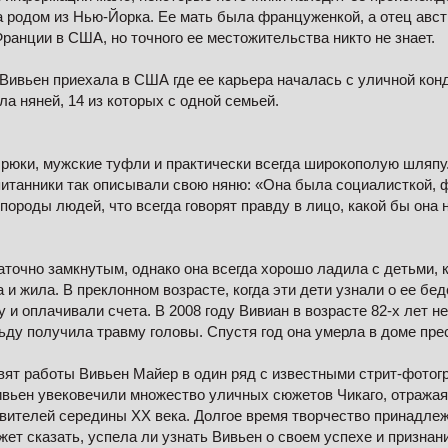
на родом из Нью-Йорка. Ее мать была француженкой, а отец авс
ранции в США, но точного ее местожительства никто не знает.
Вивьен приехала в США где ее карьера началась с уличной конд
ла няней, 14 из которых с одной семьей.
рюки, мужские туфли и практически всегда широкополую шляпу.
итанники так описывали свою няню: «Она была социалисткой, 
 породы людей, что всегда говорят правду в лицо, какой бы она 
аточно замкнутым, однако она всегда хорошо ладила с детьми,
а и жила. В преклонном возрасте, когда эти дети узнали о ее б
у и оплачивали счета. В 2008 году Вивиан в возрасте 82-х лет н
ьду получила травму головы. Спустя год она умерла в доме пре
вят работы Вивьен Майер в один ряд с известными стрит-фотог
ивьен увековечили множество уличных сюжетов Чикаго, отражая 
вителей середины XX века. Долгое время творчество принадлеж
может сказать, успела ли узнать Вивьен о своем успехе и признан