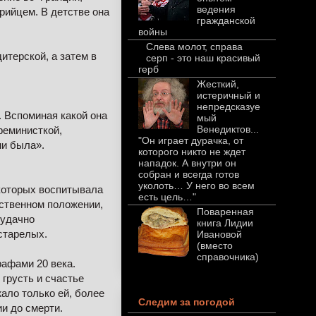
ведения
трийцем. В детстве она
гражданской
войны
Слева молот, справа
итерской, а затем в
серп - это наш красивый
герб
Жесткий,
истеричный и
непредсказуе
 Вспоминая какой она
мый
Венедиктов...
феминисткой,
"Он играет дурачка, от
ни была».
которого никто не ждет
нападок. А внутри он
собран и всегда готов
уколоть… У него во всем
 которых воспитывала
есть цель…"
едственном положении,
Поваренная
еудачно
книга Лидии
старелых.
Ивановой
(вместо
справочника)
рафами 20 века.
грусть и счастье
ало только ей, более
Следим за погодой
ии до смерти.