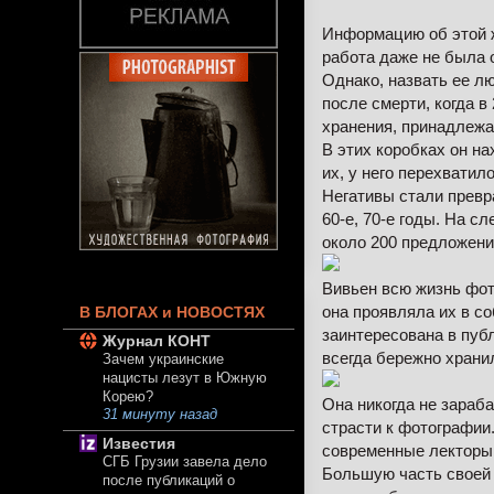
Информацию об этой ж
работа даже не была 
Однако, назвать ее л
после смерти, когда 
хранения, принадлежа
В этих коробках он на
их, у него перехватил
Негативы стали превр
60-е, 70-е годы. На с
около 200 предложени
Вивьен всю жизнь фот
она проявляла их в с
В БЛОГАХ и НОВОСТЯХ
заинтересована в пуб
Журнал КОНТ
всегда бережно храни
Зачем украинские
нацисты лезут в Южную
Корею?
Она никогда не зараба
31 минуту назад
страсти к фотографии.
Известия
современные лекторы 
СГБ Грузии завела дело
Большую часть своей 
после публикаций о