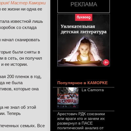
ория! Мастер Каморки
ее жизни ни одна ее
стала известной лишь
коробок со склада
н начал сканировать
торые были сняты в
и в сеть, он получил
и ее истории.
я 200 пленок в год,
гда не была
Популярное в КАМОРКЕ
тивов, которые она
La Camorra
а не знал об этой
ии. Теперь
Арестович РДК союзники
или враги кто и зачем их
развернул в ПАСЕ
спеченных семьях. Все
политический анализ от