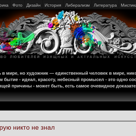
фика
Фото
Дизайн
История
Либерализм
Литература
Мистик
щь в мире, но художник — единственный человек в мире, ни
м бытие - идеал, красоту, небесный промысел - это одно со
тоящей причины - может быть, есть самое очевидное доказат
рую никто не знал