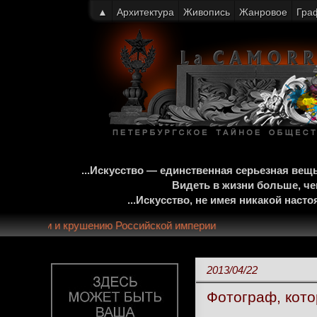
▲
Архитектура
Живопись
Жанровое
Гра
...Искусство — единственная серьезная ве
Видеть в жизни больше, че
...Искусство, не имея никакой нас
летней монархии и крушению Российской империи
2013/04/22
Фотограф, кото