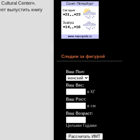
ultural Center».
ет выпустить книгу
Следим за фигурой
Ваш Пол:
Ваш Вес:
в КГ
Ваш Рост:
в см
Ваш Возраст:
Целыми Годами