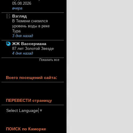
05.08.2026
вчера
Взгляд
В Тюмени снизился
уровень воды в реке
Тура
3 дня назад
ЖЖ Вассермана
87 лет Золотой Звезде
4 дня назад
Показать все
Всего посещений сайта:
ПЕРЕВЕСТИ страницу
Select Language
▼
ПОИСК по Каморке