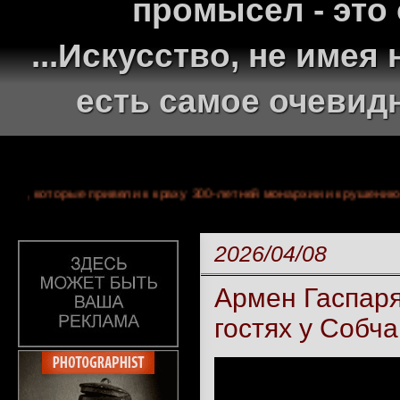
промысел - это
...Искусство, не име
есть самое очевид
событиях, которые привели к краху 300-летней монархии и кру
2026/04/08
Армен Гаспаря
гостях у Собча