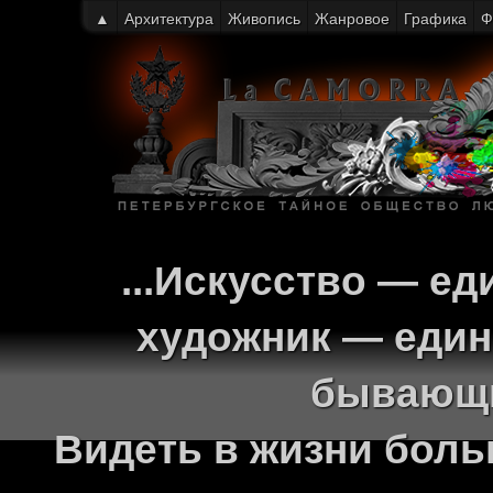
▲
Архитектура
Живопись
Жанровое
Графика
Ф
...Искусство — ед
художник — един
бывающи
Видеть в жизни больш