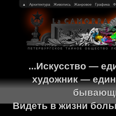
▲
Архитектура
Живопись
Жанровое
Графика
Ф
...Искусство — ед
художник — един
бывающи
Видеть в жизни больш