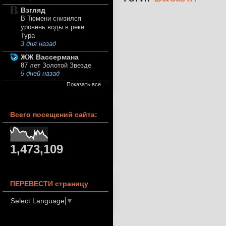
Взгляд
В Тюмени снизился
уровень воды в реке
Тура
3 дня назад
ЖЖ Вассермана
87 лет Золотой Звезде
5 дней назад
Показать все
Всего посещений сайта:
1,473,109
ПЕРЕВЕСТИ страницу
Select Language
▼