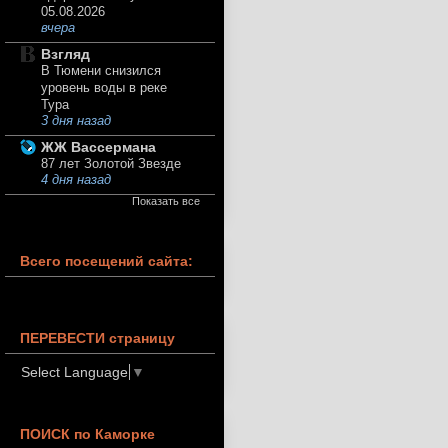
05.08.2026
вчера
Взгляд
В Тюмени снизился
уровень воды в реке
Тура
3 дня назад
ЖЖ Вассермана
87 лет Золотой Звезде
4 дня назад
Показать все
Всего посещений сайта:
ПЕРЕВЕСТИ страницу
Select Language
▼
ПОИСК по Каморке