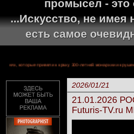
промысел - это
...Искусство, не име
есть самое очевид
I и событиях, которые привели к краху 300-летней монархии и 
2026/01/21
21.01.2026 Р
Futuris-TV.r