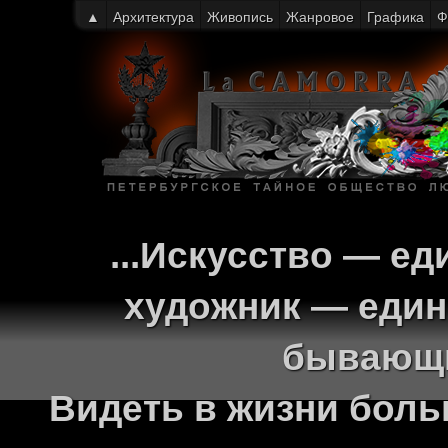
▲
Архитектура
Живопись
Жанровое
Графика
Ф
...Искусство — ед
художник — един
бывающи
Видеть в жизни больш