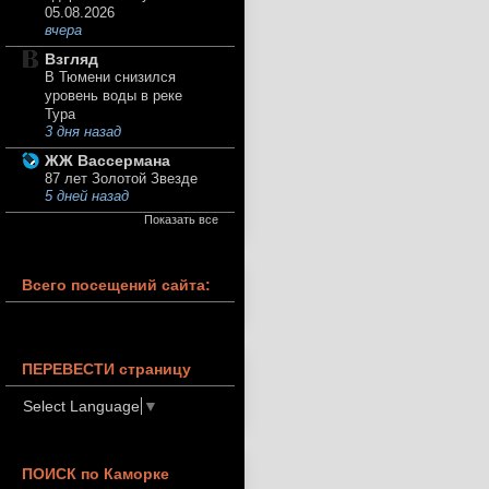
05.08.2026
вчера
Взгляд
В Тюмени снизился
уровень воды в реке
Тура
3 дня назад
ЖЖ Вассермана
87 лет Золотой Звезде
5 дней назад
Показать все
Всего посещений сайта:
ПЕРЕВЕСТИ страницу
Select Language
▼
ПОИСК по Каморке