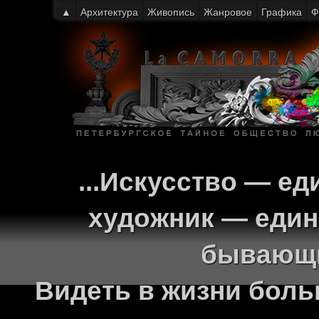
▲
Архитектура
Живопись
Жанровое
Графика
Ф
...Искусство — ед
художник — един
бывающи
Видеть в жизни больш