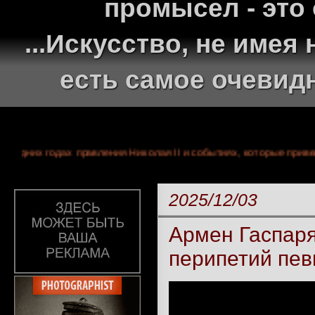
промысел - это
...Искусство, не име
есть самое очевид
О последних годах правления Николая II и событиях, которые 
2025/12/03
Армен Гаспаря
перипетий пев