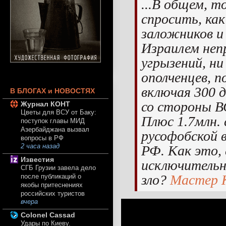
...В общем, 
спросить, как
заложников 
Израилем неп
угрызений, ни
ополченцев, п
включая 300 д
В БЛОГАХ и НОВОСТЯХ
со стороны В
Журнал КОНТ
Цветы для ВСУ от Баку:
Плюс 1.7млн.
поступок главы МИД
Азербайджана вызвал
русофобской 
вопросы в РФ
РФ. Как это, 
2 часа назад
Известия
исключительн
СГБ Грузии завела дело
зло?
Мастер 
после публикаций о
якобы притеснениях
российских туристов
вчера
Colonel Cassad
Удары по Киеву.