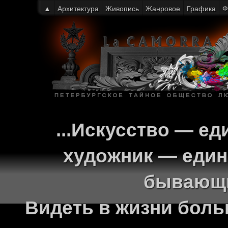
▲
Архитектура
Живопись
Жанровое
Графика
Ф
...Искусство — ед
художник — един
бывающи
Видеть в жизни больш