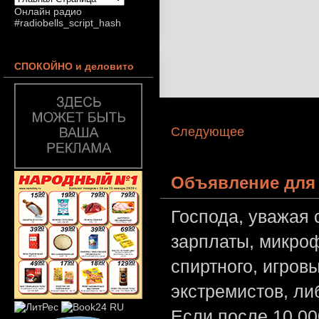
Онлайн радио
#radiobells_script_hash
СПОКОЙНО и деловито
Следующее
Объявление для 
Господа, уважая 
зарплаты, микроф
спиртного, игров
экстремистов, л
Если после 10 00