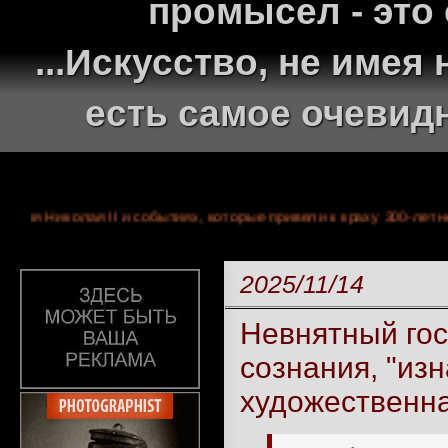
промысел - это
...Искусство, не име
есть самое очевид
правления Николая II и событиях, которые привели к краху 300
2025/11/14
Невнятный гос
сознания, "из
художественна