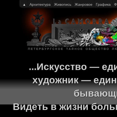
▲
Архитектура
Живопись
Жанровое
Графика
Ф
...Искусство — ед
художник — един
бывающи
Видеть в жизни больш