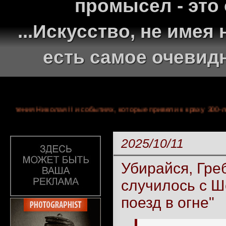
промысел - это
...Искусство, не име
есть самое очевид
дах правления Николая II и событиях, которые привели к краху
2025/10/11
Убирайся, Гре
случилось с Ш
поезд в огне"