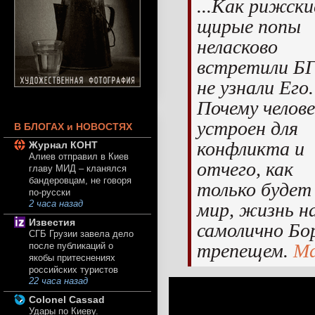
...Как рижски
щирые попы
неласково
встретили БГ
не узнали Его.
Почему челов
устроен для
В БЛОГАХ и НОВОСТЯХ
конфликта и
Журнал КОНТ
Алиев отправил в Киев
отчего, как
главу МИД – кланялся
бандеровцам, не говоря
только будет
по-русски
мир, жизнь н
2 часа назад
Известия
самолично Бо
СГБ Грузии завела дело
трепещем.
Ма
после публикаций о
якобы притеснениях
российских туристов
22 часа назад
Colonel Cassad
Удары по Киеву.