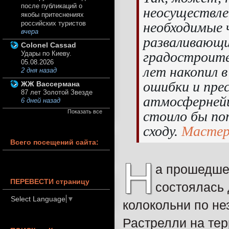
после публикаций о
неосуществле
якобы притеснениях
необходимые 
российских туристов
вчера
разваливающи
Colonel Cassad
градостроите
Удары по Киеву.
05.08.2026
лет накопил 
2 дня назад
ошибки и прес
ЖЖ Вассермана
87 лет Золотой Звезде
атмосфернейш
6 дней назад
стоило бы по
Показать все
сходу.
Мастер
Всего посещений сайта:
Н
а прошедше
ПЕРЕВЕСТИ страницу
состоялась 
Select Language
▼
колокольни по н
Растрелли на те