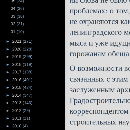
05
(24)
проблемах: о том
04
(36)
03
(30)
не охраняются ка
02
(21)
ленинградского м
01
(10)
мыса и уже идуще
►
2021
(171)
►
2020
(228)
горожанам обещал
►
2019
(299)
►
2018
(119)
О возможности во
►
2017
(138)
связанных с этим
►
2016
(401)
заслуженным арх
►
2015
(424)
►
2014
(347)
Градостроительно
►
2013
(146)
корреспондентом 
►
2012
(29)
►
2011
(21)
строительных на
►
2010
(4)