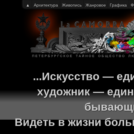
▲
Архитектура
Живопись
Жанровое
Графика
Ф
...Искусство — ед
художник — един
бывающи
Видеть в жизни больш