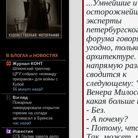
...Умнейшие и
осторожней
эксперты
петербургско
форума говор
угодно, тольк
архитектуре.
В БЛОГАХ и НОВОСТЯХ
напрямую раз
Журнал КОНТ
Шпионский триллер:
сводится к
ЦРУ собрало «команду
призраков» для войны с
следующему: 
Кубой
Венера Милос
56 минут назад
Взгляд
какая больше 
Пожарные
- Без.
ликвидировали открытое
горение на складе
- А почему?
автомасел в Брянске
час назад
- Потому, что 
Известия
Так, может, 
СГБ Грузии завела дело