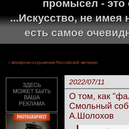
промысел - это
...Искусство, не име
есть самое очевид
 300-летней монархии и крушению Российской империи
2022/07/11
О том, как "ф
Смольный собо
А.Шолохов