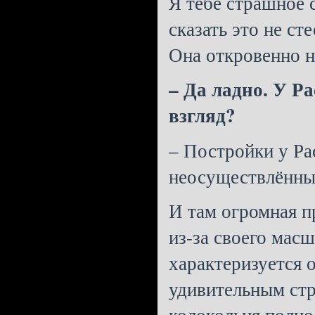
Я тебе страшное 
сказать это не ст
Она откровенно н
– Да ладно. У Р
взгляд?
– Постройки у Ра
неосуществлённые
И там огромная п
из-за своего мас
характеризуется 
удивительным стр
колокольня полно