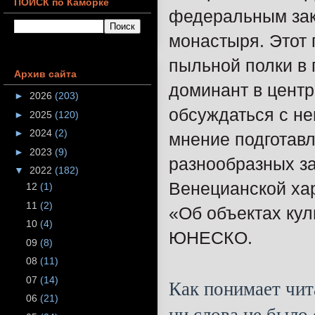
ПОИСК по Каморке
федеральным зак
монастыря.
Этот 
пыльной полки в 
Архив сайта
доминант в центр
►
2026
(203)
обсуждаться с н
►
2025
(120)
►
2024
(2)
мнение подготав
►
2023
(9)
разнообразных за
▼
2022
(182)
Венецианской ха
12
(1)
11
(2)
«Об объектах кул
10
(4)
ЮНЕСКО.
09
(8)
08
(11)
07
(14)
Как понимает чит
06
(21)
ни слова не было 