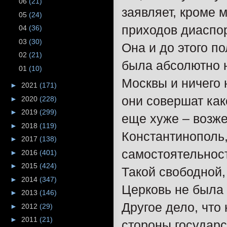
06
(21)
заявляет, кроме 
05
(24)
приходов диаспо
04
(36)
03
(30)
Она и до этого п
02
(21)
была абсолютно 
01
(10)
Москвы и ничего 
►
2021
(171)
они совершат как
►
2020
(228)
►
2019
(299)
еще хуже – возж
►
2018
(119)
Константинополь,
►
2017
(138)
самостоятельност
►
2016
(401)
►
2015
(424)
Такой свободной,
►
2014
(347)
Церковь не была и
►
2013
(146)
Другое дело, что
►
2012
(29)
►
2011
(21)
стороны государс