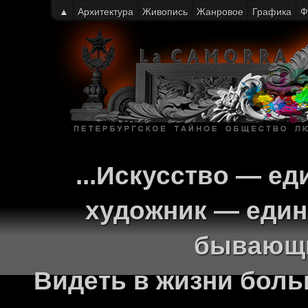
▲
Архитектура
Живопись
Жанровое
Графика
Ф
...Искусство — ед
художник — един
бывающи
Видеть в жизни больш