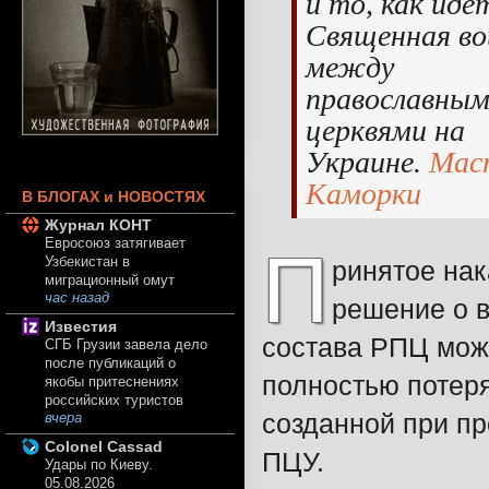
и то, как иде
Священная во
между
православны
церквями на
Украине.
Мас
Каморки
В БЛОГАХ и НОВОСТЯХ
Журнал КОНТ
Евросоюз затягивает
П
Узбекистан в
ринятое нак
миграционный омут
час назад
решение о 
Известия
состава РПЦ мож
СГБ Грузии завела дело
после публикаций о
полностью потер
якобы притеснениях
российских туристов
созданной при п
вчера
Colonel Cassad
ПЦУ.
Удары по Киеву.
05.08.2026