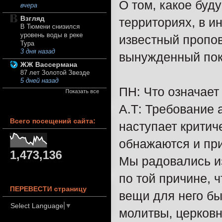
О том, какое бу
вчера
Взгляд
территориях, в и
В Тюмени снизился
уровень воды в реке
известный пропов
Тура
3 дня назад
вынужденный поки
ЖЖ Вассермана
87 лет Золотой Звезде
5 дней назад
ПН: Что означае
Показать все
А.Т: Требование 
Всего посещений сайта:
наступает критич
обнажаются и при
1,473,136
Мы радовались и
по той причине, 
ПЕРЕВЕСТИ страницу
вещи для него бы
Select Language
▼
молитвы, церковн