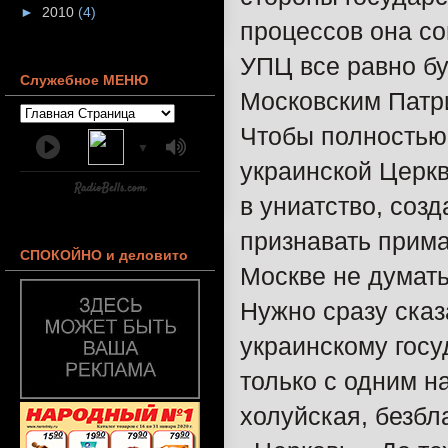
►
2010
(4)
процессов она со
УПЦ все равно б
Служебное МЕНЮ
Московским Патри
Чтобы полностью 
▼
украинской Церкв
в униатство, соз
признавать прима
СПОКОЙНО и деловито
Москве не думать
Нужно сразу сказа
украинскому госу
только с одним н
холуйская, безбл