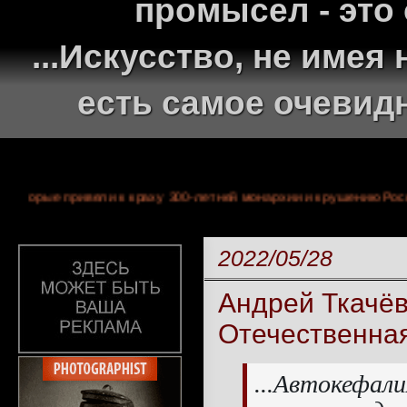
промысел - это
...Искусство, не име
есть самое очевид
ытиях, которые привели к краху 300-летней монархии и крушен
2022/05/28
Андрей Ткачё
Отечественна
...Автокефал