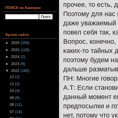
прочее, то есть, 
ПОИСК по Каморке
Поэтому для нас 
даже уважаемый и
повел себя так, к
Архив сайта
Вопрос, конечно,
►
2026
(203)
каких-то тайных 
►
2025
(120)
►
2024
(2)
поэтому будем на
►
2023
(9)
дальше разматыва
▼
2022
(182)
ПН: Многие говоря
12
(1)
11
(2)
А.Т: Если станови
10
(4)
данный момент ещ
09
(8)
предпосылки и го
08
(11)
07
(14)
нет, потому что у