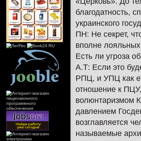
«Церковь». До те
благодатность, с
украинского госу
ПН: Не секрет, ч
вполне лояльных
Есть ли угроза 
А.Т: Если это буд
РПЦ, и УПЦ как е
отношение к ПЦУ,
волюнтаризмом К
давлением Госде
возглавляется че
называемые архи