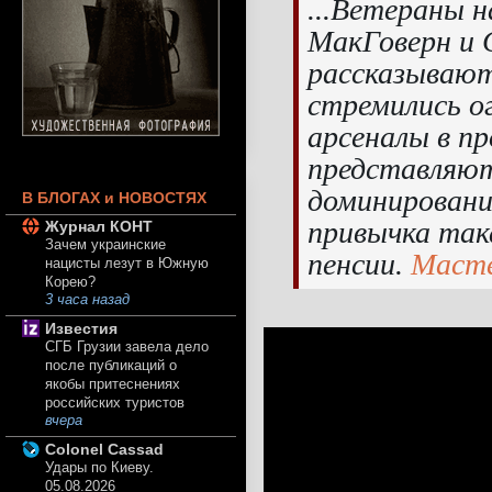
...Ветераны 
МакГоверн и
рассказываю
стремились о
арсеналы в п
представляют
доминировани
В БЛОГАХ и НОВОСТЯХ
привычка така
Журнал КОНТ
Зачем украинские
пенсии.
Маст
нацисты лезут в Южную
Корею?
3 часа назад
Известия
СГБ Грузии завела дело
после публикаций о
якобы притеснениях
российских туристов
вчера
Colonel Cassad
Удары по Киеву.
05.08.2026