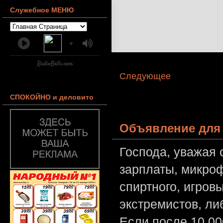
Служебное МЕНЮ
▼
Следующее
СПОКОЙНО и деловито
Объявление для 
Господа, уважая 
зарплаты, микроф
спиртного, игров
экстремистов, л
Если после 10 00