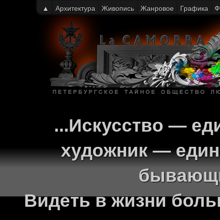
▲
Архитектура
Живопись
Жанровое
Графика
Ф
...Искусство — ед
художник — един
бывающи
Видеть в жизни больш