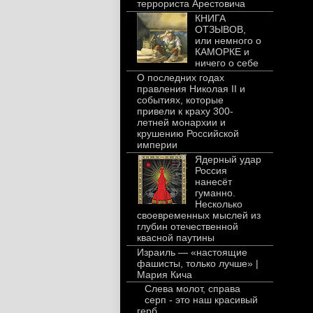
террориста Арестовича
КНИГА
ОТЗЫВОВ,
или немного о
КАМОРКЕ и
ничего о себе
О последних годах
правления Николая II и
событиях, которые
привели к краху 300-
летней монархии и
крушению Российской
империи
Ядерный удар
Россия
нанесёт
гуманно.
Несколько
своевременных мыслей из
глубин отечественной
квасной паутины
Израиль — «настоящие
фашисты, только лучше» |
Мария Кича
Слева молот, справа
серп - это наш красивый
герб