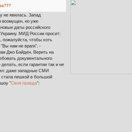
на???
у не явилась. Запад
и возмущен, но уже
новые даты российского
 Украину. МИД России просит:
, пожалуйста, чтобы хоть
"Вы нам не враги", -
ам Джо Байден. Верить на
ебовать документального
делать, если гарантии так и не
вил: даже западные СМИ
а стала пешкой в большой
-шоу "
Своя правда
":