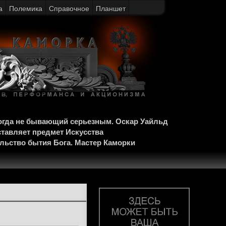
а
Полемика
Справочное
Планшет
когда не бывающий серьезным. Оскар Уайльд
ставляет предмет Искусства
ельство бытия Бога. Мастер Каморки