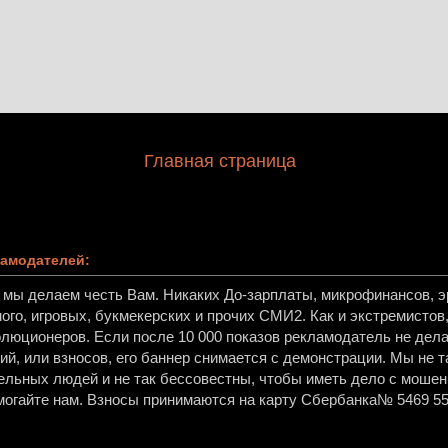
Главная страница
амодателей:
, мы делаем честь Вам. Никаких До-зарплаты, микрофинансов, эр
ного, игровых, букмекерских и прочих СМИ2. Как и экстремисто
олюционеров. Если после 10 000 показов рекламодатель не дела
й, или взносов, его баннер снимается с демонстрации. Мы не т
ельных людей и не так бессовестны, чтобы иметь дело с мошен
огайте нам. Взносы принимаются на карту Сбербанка№ 5469 55