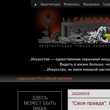
▲
Архитектура
Живопись
Жанровое
Гра
...Искусство — единственная серьезная ве
Видеть в жизни больше, че
...Искусство, не имея никакой нас
тней монархии и крушению Российской империи
2022/02/19
"Своя правда":