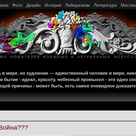
фика
Фото
Дизайн
История
Либерализм
Литература
Мистик
щь в мире, но художник — единственный человек в мире, ни
м бытие - идеал, красоту, небесный промысел - это одно со
тоящей причины - может быть, есть самое очевидное доказат
 Война???