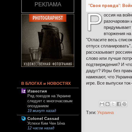
"Своя правда": Вой
Р
оссия на войн
разочарован 
придумывает 
вторжения на
"Огласите весь список
отпуск спланировать". 
рассказывает россиян
слово или лучше потр
подтверждения? И что 
дадут? Игры без пра
намекают, что Украин
игре. Все выпуски ток
В БЛОГАХ и НОВОСТЯХ
Известия
Ряд поездов на Украине
следует с многочасовым
опозданием
19 минут назад
Тэги:
Украина
Colonel Cassad
Успехи Ким Чен Ына
12 часов назад