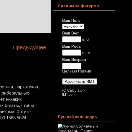
Следим за фигурой
Ваш Пол:
Ваш Вес:
в КГ
Ваш Рост:
Предыдущее
в см
Ваш Возраст:
Целыми Годами
отики, наркотиков,
(c) Calculator-
в, либеральных
IMT.com
ет никаких
ак богаты, чтобы
никами. Хотите
Лунный календарь
00 1568 5024