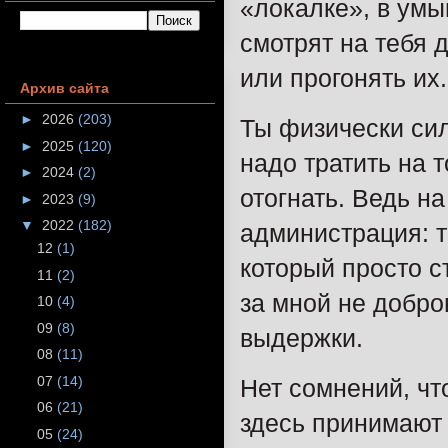
«локалке», в умыв
смотрят на тебя д
или прогонять их.
Архив сайта
►
2026
(203)
Ты физически сил
►
2025
(120)
надо тратить на т
►
2024
(2)
отогнать. Ведь на
►
2023
(9)
▼
2022
(182)
администрация: 
12
(1)
который просто ст
11
(2)
за мной не добро
10
(4)
09
(8)
выдержки.
08
(11)
07
(14)
Нет сомнений, ч
06
(21)
здесь принимают
05
(24)