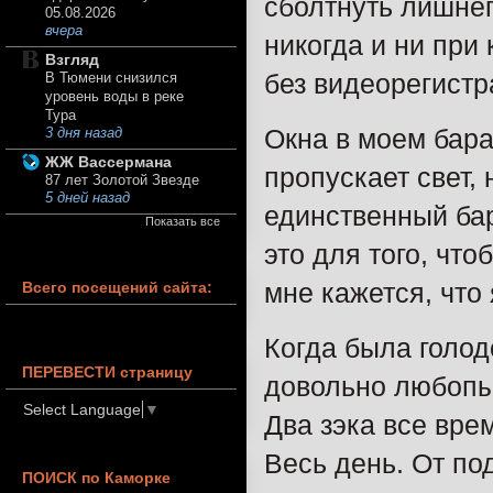
сболтнуть лишнег
05.08.2026
вчера
никогда и ни при
Взгляд
без видеорегистр
В Тюмени снизился
уровень воды в реке
Тура
Окна в моем бара
3 дня назад
ЖЖ Вассермана
пропускает свет,
87 лет Золотой Звезде
5 дней назад
единственный бар
Показать все
это для того, что
мне кажется, что 
Всего посещений сайта:
Когда была голод
ПЕРЕВЕСТИ страницу
довольно любопы
Select Language
▼
Два зэка все врем
Весь день. От под
ПОИСК по Каморке