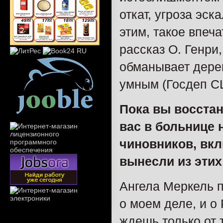
откат, угроза эск
этим, такое впеч
рассказ О. Генри
обманывает дере
умным (Госдеп С
Пока вы восстан
вас в больнице
чиновников, вкл
вынесли из этих
Ангела Меркель 
о моем деле, и о
ждешь только от т