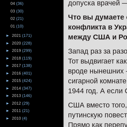
допуска врачей —
04
(36)
03
(30)
Что вы думаете 
02
(21)
конфликта в Укр
01
(10)
между США и Ро
►
2021
(171)
►
2020
(228)
Запад раз за раз
►
2019
(299)
►
2018
(119)
Тот выдвигает ка
►
2017
(138)
вроде нынешних –
►
2016
(401)
сигарной комнате
►
2015
(424)
►
2014
(347)
1944 год. А если 
►
2013
(146)
►
2012
(29)
США вместо того,
►
2011
(21)
путинскую повест
►
2010
(4)
Прямо как перепу