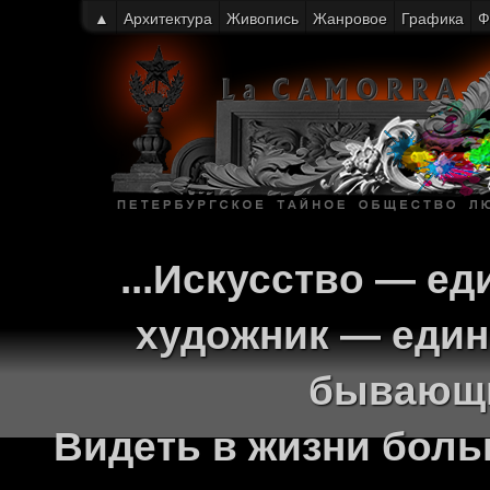
▲
Архитектура
Живопись
Жанровое
Графика
Ф
...Искусство — ед
художник — един
бывающи
Видеть в жизни больш