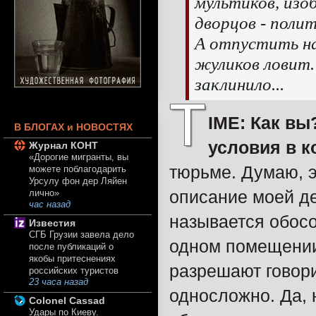
мультиков, изо
дворцов - поли
А отпустить на
жуликов ловит.
заклинило...
Т
IME: Как вы
В БЛОГАХ и НОВОСТЯХ
условия в 
Журнал КОНТ
«Дорогие мигранты, вы
тюрьме. Думаю, э
можете поблагодарить
Урсулу фон дер Ляйен
описание моей де
лично»
час назад
называется обос
Известия
СГБ Грузии завела дело
одном помещении)
после публикаций о
якобы притеснениях
разрешают говори
российских туристов
23 часа назад
односложно. Да, н
Colonel Cassad
Удары по Киеву.