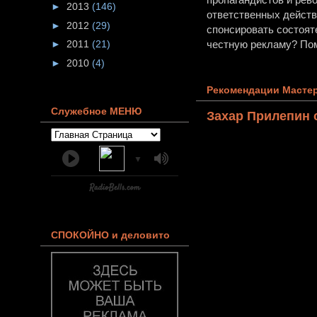
►
2013
(146)
ответственных действи
►
2012
(29)
спонсировать состоят
►
2011
(21)
честную рекламу? Пом
►
2010
(4)
Рекомендации Мастер
Служебное МЕНЮ
Захар Прилепин 
▼
СПОКОЙНО и деловито