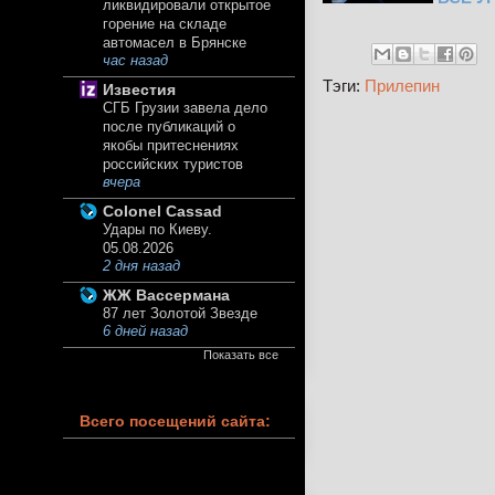
ликвидировали открытое
горение на складе
автомасел в Брянске
час назад
Тэги:
Прилепин
Известия
СГБ Грузии завела дело
после публикаций о
якобы притеснениях
российских туристов
вчера
Colonel Cassad
Удары по Киеву.
05.08.2026
2 дня назад
ЖЖ Вассермана
87 лет Золотой Звезде
6 дней назад
Показать все
Всего посещений сайта: