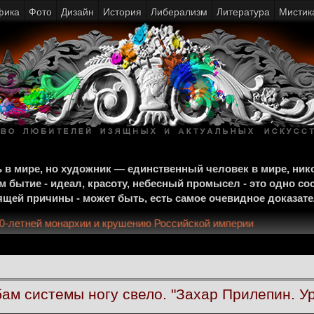
фика
Фото
Дизайн
История
Либерализм
Литература
Мистик
щь в мире, но художник — единственный человек в мире, ни
м бытие - идеал, красоту, небесный промысел - это одно со
тоящей причины - может быть, есть самое очевидное доказат
ху 300-летней монархии и крушению Российской империи
ам системы ногу свело. "Захар Прилепин. Ур