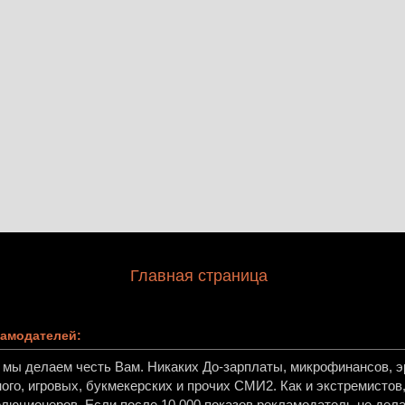
Главная страница
амодателей:
, мы делаем честь Вам. Никаких До-зарплаты, микрофинансов, эр
ного, игровых, букмекерских и прочих СМИ2. Как и экстремисто
олюционеров. Если после 10 000 показов рекламодатель не дела