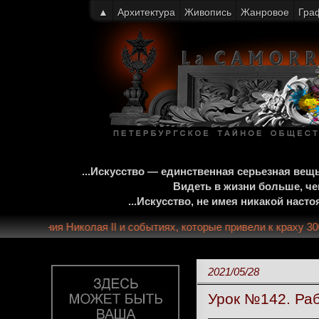
▲
Архитектура
Живопись
Жанровое
Гра
...Искусство — единственная серьезная ве
Видеть в жизни больше, че
...Искусство, не имея никакой нас
годах правления Николая II и событиях, которые привели к кра
2021/05/28
Урок №142. Раб