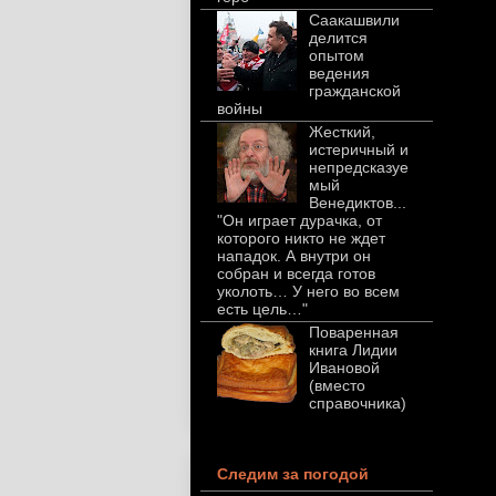
Саакашвили
делится
опытом
ведения
гражданской
войны
Жесткий,
истеричный и
непредсказуе
мый
Венедиктов...
"Он играет дурачка, от
которого никто не ждет
нападок. А внутри он
собран и всегда готов
уколоть… У него во всем
есть цель…"
Поваренная
книга Лидии
Ивановой
(вместо
справочника)
Следим за погодой