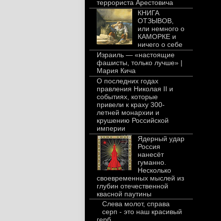
террориста Арестовича
КНИГА
ОТЗЫВОВ,
или немного о
КАМОРКЕ и
ничего о себе
Израиль — «настоящие
фашисты, только лучше» |
Мария Кича
О последних годах
правления Николая II и
событиях, которые
привели к краху 300-
летней монархии и
крушению Российской
империи
Ядерный удар
Россия
нанесёт
гуманно.
Несколько
своевременных мыслей из
глубин отечественной
квасной паутины
Слева молот, справа
серп - это наш красивый
герб