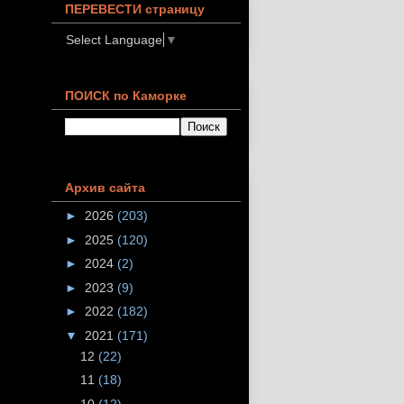
ПЕРЕВЕСТИ страницу
Select Language
▼
ПОИСК по Каморке
Архив сайта
►
2026
(203)
►
2025
(120)
►
2024
(2)
►
2023
(9)
►
2022
(182)
▼
2021
(171)
12
(22)
11
(18)
10
(12)