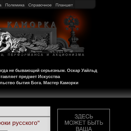
а
Полемика
Справочное
Планшет
когда не бывающий серьезным. Оскар Уайльд
ставляет предмет Искусства
ельство бытия Бога. Мастер Каморки
оки русского"