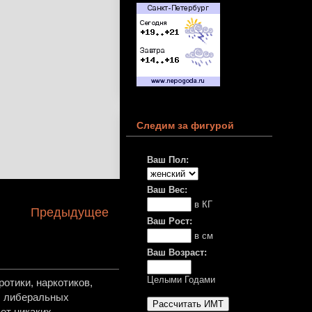
Следим за фигурой
Ваш Пол:
Ваш Вес:
в КГ
Предыдущее
Ваш Рост:
в см
Ваш Возраст:
Целыми Годами
отики, наркотиков,
в, либеральных
ет никаких