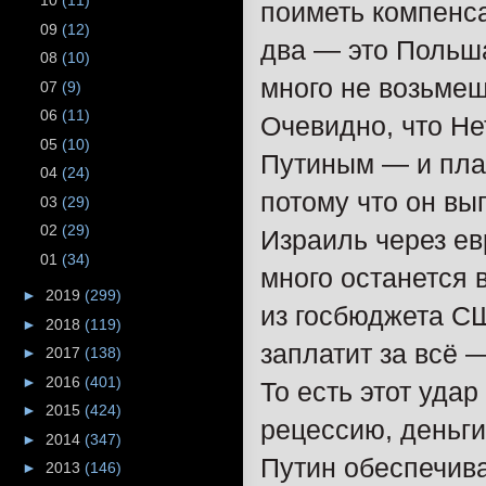
10
(11)
поиметь компенса
09
(12)
два — это Польш
08
(10)
много не возьмеш
07
(9)
06
(11)
Очевидно, что Не
05
(10)
Путиным — и план
04
(24)
потому что он вы
03
(29)
02
(29)
Израиль через ев
01
(34)
много останется
►
2019
(299)
из госбюджета СШ
►
2018
(119)
заплатит за всё 
►
2017
(138)
►
2016
(401)
То есть этот удар
►
2015
(424)
рецессию, деньги
►
2014
(347)
Путин обеспечива
►
2013
(146)