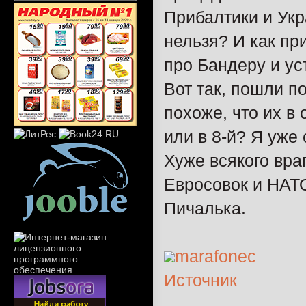
Прибалтики и Укр
нельзя? И как пр
про Бандеру и у
Вот так, пошли п
похоже, что их в 
или в 8-й? Я уже 
Хуже всякого вра
Евросовок и НАТ
Пичалька.
marafonec
Источник