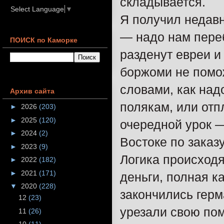
складывается.
Select Language
▼
Я получил недавн
— надо нам переб
ПОИСК по Каморке
разденут евреи и
боржоми не помож
словами, как над
Архив сайта
полякам, или отп
►
2026
(203)
►
2025
(120)
очередной урок —
►
2024
(2)
Востоке по заказ
►
2023
(9)
Логика происход
►
2022
(182)
►
2021
(171)
деньги, полная к
▼
2020
(228)
закончились герм
12
(23)
урезали свою пом
11
(26)