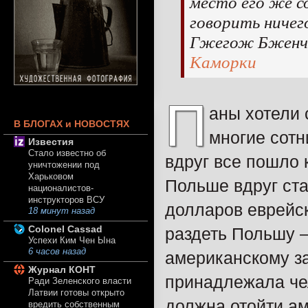
место его же с
говорить ничег
Гжегож Бженч
Каморки
П
аны хотели 
В БЛОГАХ и НОВОСТЯХ
многие сотн
Известия
Стало известно об
вдруг все пошло к
уничтожении под
Харьковом
Польше вдруг ста
националистов-
инструкторов ВСУ
долларов еврейск
18 минут назад
Colonel Cassad
раздеть Польшу 
Успехи Ким Чен Ына
6 часов назад
американскому за
Журнал КОНТ
принадлежала че
Ради Зеленского власти
Латвии готовы открыто
должна отойти а
вредить собственным