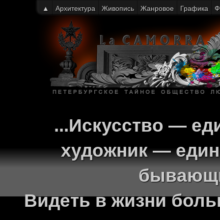
▲
Архитектура
Живопись
Жанровое
Графика
Ф
...Искусство — ед
художник — един
бывающи
Видеть в жизни больш