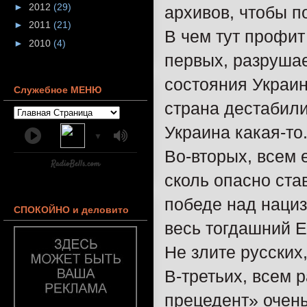
►
2012
(29)
архивов, чтобы по
►
2011
(21)
В чем тут профит
►
2010
(4)
первых, разрушае
состояния Украин
Служебное МЕНЮ
страна дестабили
Украина какая-то
▼
Во-вторых, всем
сколь опасно ста
победе над нациз
СПОКОЙНО и деловито
весь тогдашний 
Не злите русских,
В-третьих, всем 
прецедент» очень