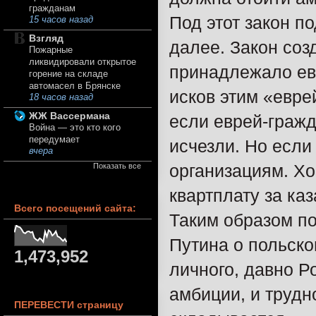
гражданам
Под этот закон п
15 часов назад
Взгляд
далее. Закон соз
Пожарные
ликвидировали открытое
принадлежало евр
горение на складе
автомасел в Брянске
исков этим «евре
18 часов назад
ЖЖ Вассермана
если еврей-гражд
Война — это кто кого
передумает
исчезли. Но если
вчера
организациям. Хо
Показать все
квартплату за ка
Всего посещений сайта:
Таким образом п
Путина о польско
1,473,952
личного, давно Р
амбиции, и трудн
ПЕРЕВЕСТИ страницу