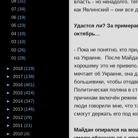
08
(31)
власть - но ненадолго. Т
07
(34)
как Явлинский – они все д
06
(19)
Удастся ли? За примера
05
(23)
октябрь…
04
(10)
03
(10)
- Пока не понятно, кто пр
02
(26)
на Украине. После Майдан
01
(29)
хорошему это не привело. 
►
2018
(119)
мечтает об Украине, она 
►
2017
(138)
большевики, чтобы отодви
►
2016
(401)
Политическая поляна в ст
►
2015
(424)
причинам включён режим 
►
2014
(347)
люди говорили мне, что т
►
2013
(146)
смогут держать его под к
►
2012
(29)
►
2011
(21)
Майдан опирался на мо
►
2010
(4)
умели обращаться с оруж