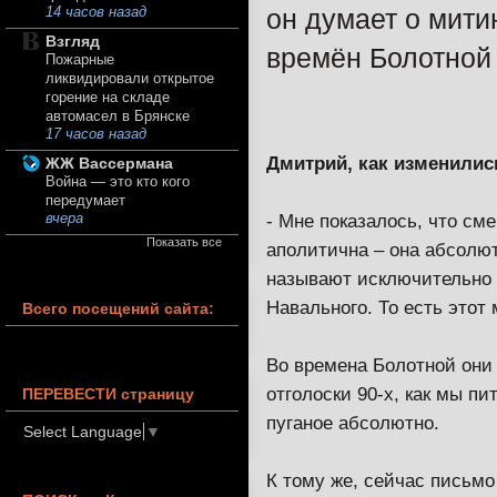
он думает о мити
14 часов назад
Взгляд
времён Болотной 
Пожарные
ликвидировали открытое
горение на складе
автомасел в Брянске
17 часов назад
Дмитрий, как изменилис
ЖЖ Вассермана
Война — это кто кого
передумает
- Мне показалось, что см
вчера
Показать все
аполитична – она абсолют
называют исключительно «р
Навального. То есть этот
Всего посещений сайта:
Во времена Болотной они
отголоски 90-х, как мы п
ПЕРЕВЕСТИ страницу
пуганое абсолютно.
Select Language
▼
К тому же, сейчас письмо 