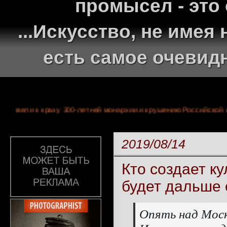
промысел - это
...Искусство, не име
есть самое очевид
торые привели к краху 300-летней монархии и крушению Российс
2019/08/14
Кто создает к
будет дальше 
Опять над Мос