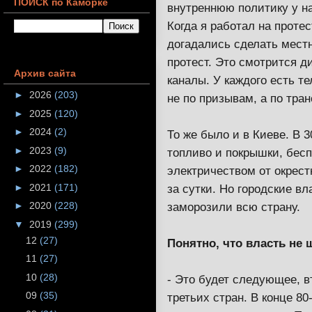
ПОИСК по Каморке
внутреннюю политику у нас
Когда я работал на проте
догадались сделать мест
протест. Это смотрится ди
Архив сайта
каналы. У каждого есть т
►
2026
(203)
не по призывам, а по тра
►
2025
(120)
►
2024
(2)
То же было и в Киеве. В 
►
2023
(9)
топливо и покрышки, бес
►
2022
(182)
электричеством от окрест
►
2021
(171)
за сутки. Но городские вл
►
2020
(228)
заморозили всю страну.
▼
2019
(299)
12
(27)
Понятно, что власть не 
11
(27)
10
(28)
- Это будет следующее, в
09
(35)
третьих стран. В конце 8