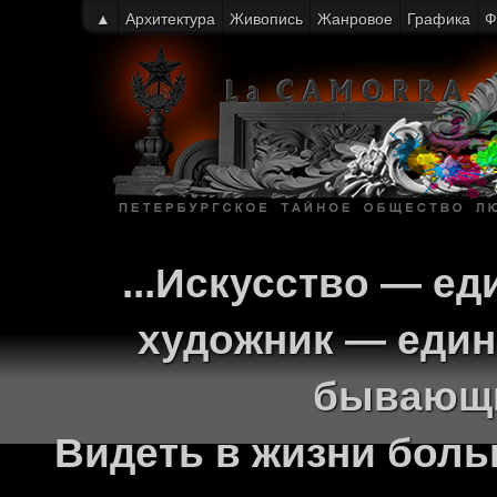
▲
Архитектура
Живопись
Жанровое
Графика
Ф
...Искусство — ед
художник — един
бывающи
Видеть в жизни больш