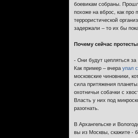
боевикам собраны. Прошл
похоже на вброс, как про
террористической организ
задержали – то их бы пок
Почему сейчас протест
- Они будут цепляться за 
Как пример – вчера
упал 
московские чиновники, ко
сила притяжения планеты,
охотничьи собачки с хвос
Власть у них под микрос
разогнать.
В Архангельске и Вологод
вы из Москвы, скажите - 