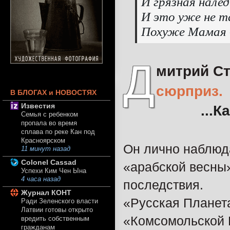
И грязная налед
И это уже не 
Похуже Мамая 
Д
митрий С
сюрприз.
В БЛОГАХ и НОВОСТЯХ
Известия
...Ка
Семья с ребенком
пропала во время
сплава по реке Кан под
Красноярском
Он лично наблюда
11 минут назад
Colonel Cassad
«арабской весны»
Успехи Ким Чен Ына
4 часа назад
последствия.
Журнал КОНТ
«Русская Планет
Ради Зеленского власти
Латвии готовы открыто
«Комсомольской 
вредить собственным
гражданам