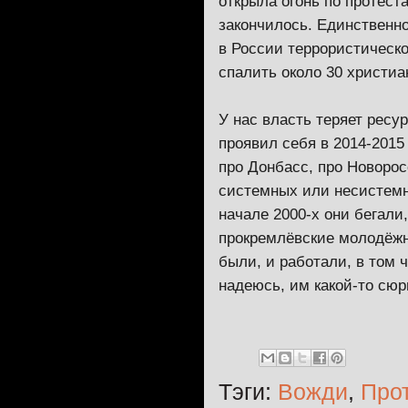
открыла огонь по протест
закончилось. Единственно
в России террористическо
спалить около 30 христиа
У нас власть теряет ресу
проявил себя в 2014-2015
про Донбасс, про Новоро
системных или несистемн
начале 2000-х они бегали
прокремлёвские молодёжны
были, и работали, в том 
надеюсь, им какой-то сюр
Тэги:
Вожди
,
Про