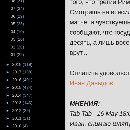
того, что третий Рим
08
(31)
07
(34)
Смотришь на всесил
06
(19)
матче, и чувствуешь
05
(23)
сообщают, что госуд
04
(10)
03
(10)
десять, а лишь восе
02
(26)
врут...
01
(29)
►
2018
(119)
Оплатить удовольс
►
2017
(138)
►
2016
(401)
Иван Давыдов
►
2015
(424)
►
2014
(347)
МНЕНИЯ:
►
2013
(146)
►
2012
(29)
Tab Tab 16 May 18:
►
2011
(21)
Иван, снимаю шляпу
►
2010
(4)