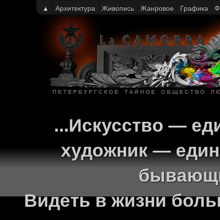
▲
Архитектура
Живопись
Жанровое
Графика
Ф
...Искусство — ед
художник — един
бывающи
Видеть в жизни больш