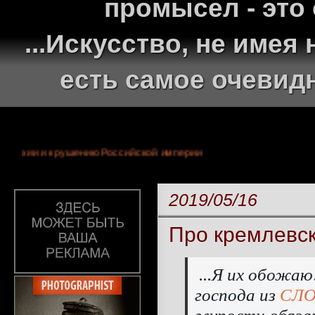
промысел - это
...Искусство, не име
есть самое очевид
тней монархии и крушению Российской империи
2019/05/16
Про кремлевск
...Я их обожаю
господа из
СЛ