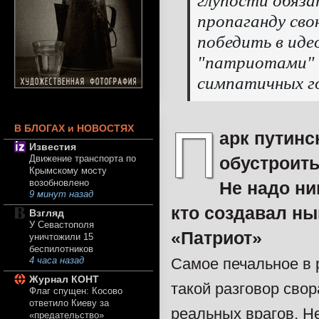
глупости обязат
пропаганду сво
победить в иде
"патриотами" н
симпатичных го
П
В БЛОГАХ и НОВОСТЯХ
арк путинс
Известия
обустроит
Движение транспорта по
Крымскому мосту
возобновлено
Не надо ни
9 минут назад
кто создавал н
Взгляд
У Севастополя
«Патриот»
уничтожили 15
беспилотников
Самое печальное в 
4 часа назад
Журнал КОНТ
такой разговор сво
Флаг спущен: Косово
ответило Киеву за
реальных врагов. Не
«предательство»