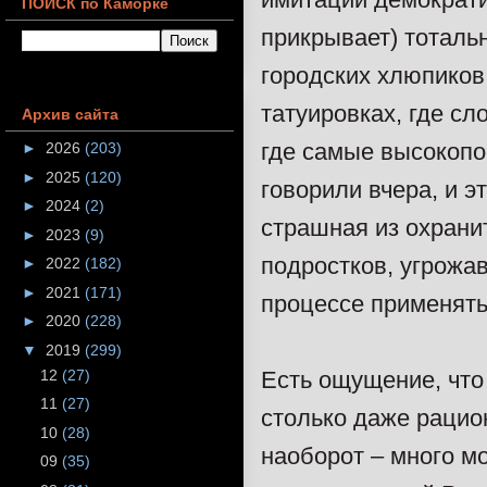
ПОИСК по Каморке
прикрывает) тотальн
городских хлюпико
татуировках, где с
Архив сайта
где самые высокопо
►
2026
(203)
►
2025
(120)
говорили вчера, и э
►
2024
(2)
страшная из охрани
►
2023
(9)
подростков, угрожа
►
2022
(182)
►
2021
(171)
процессе применять
►
2020
(228)
▼
2019
(299)
12
(27)
Есть ощущение, что 
11
(27)
столько даже рацио
10
(28)
наоборот – много м
09
(35)