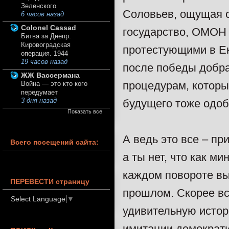
Зеленского
Соловьев, ощущая с
6 часов назад
Colonel Cassad
государство, ОМОН 
Битва за Днепр.
Кировоградская
протестующими в Ек
операция. 1944
19 часов назад
после победы добра
ЖЖ Вассермана
процедурам, которы
Война — это кто кого
передумает
будущего тоже одобр
3 дня назад
Показать все
А ведь это все – пр
Всего посещений сайта:
а ты нет, что как м
каждом повороте вы
ПЕРЕВЕСТИ страницу
прошлом. Скорее вс
Select Language
▼
удивительную истор
имитации демократи