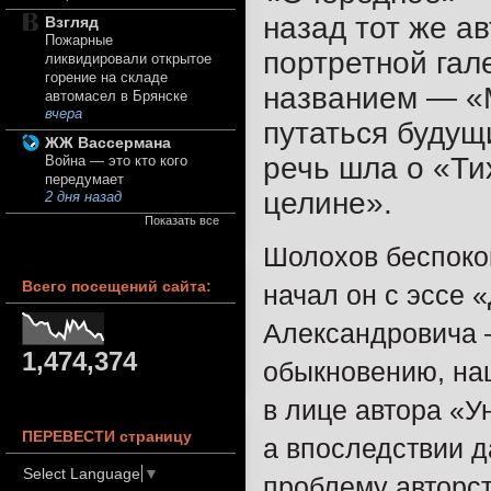
назад тот же а
Взгляд
Пожарные
портретной гал
ликвидировали открытое
горение на складе
названием — ​«
автомасел в Брянске
вчера
путаться будущ
ЖЖ Вассермана
речь шла о «Ти
Война — это кто кого
передумает
целине».
2 дня назад
Показать все
Шолохов беспокои
Всего посещений сайта:
начал он с эссе 
Александровича —
1,474,374
обыкновению, на
в лице автора «У
ПЕРЕВЕСТИ страницу
а впоследствии 
Select Language
▼
проблему авторст