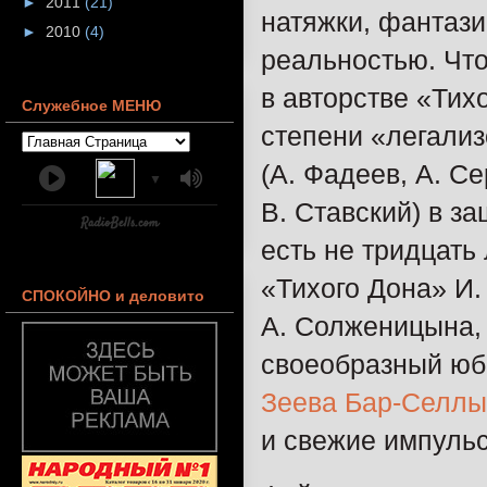
►
2011
(21)
натяжки, фантази
►
2010
(4)
реальностью. Что
в авторстве «Тихо
Служебное МЕНЮ
степени «легализ
(А. Фадеев, А. С
▼
В. Ставский) в з
есть не тридцать
«Тихого Дона» И
СПОКОЙНО и деловито
А. Солженицына, 
своеобразный юб
Зеева Бар-Селлы
и свежие импульс