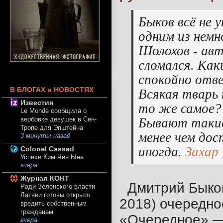
Быков всё не 
одним из немн
Шолохов - авт
сломался.
Как
спокойно отв
В БЛОГАХ и НОВОСТЯХ
Всякая тварь
Известия
то же самое?
Le Monde сообщила о
Бывают такие
вербовке девушек в Сен-
Тропе для Эпштейна
менее чем дос
3 минуты назад
иногда
.
Захар
Colonel Cassad
Успехи Ким Чен Ына
вчера
Журнал КОНТ
Дмитрий Быков
Ради Зеленского власти
Латвии готовы открыто
2018) очередно
вредить собственным
гражданам
«Очередное» — 
вчера