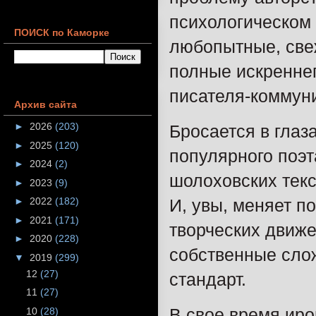
психологическом 
ПОИСК по Каморке
любопытные, свеж
полные искренне
писателя-коммуни
Архив сайта
►
2026
(203)
Бросается в глаз
►
2025
(120)
популярного поэт
►
2024
(2)
шолоховских текс
►
2023
(9)
И, увы, меняет п
►
2022
(182)
►
2021
(171)
творческих движе
►
2020
(228)
собственные сло
▼
2019
(299)
12
(27)
стандарт.
11
(27)
В свое время иро
10
(28)