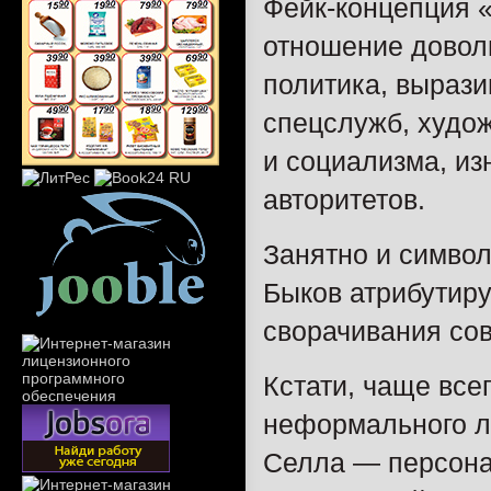
Фейк-концепция «
отношение доволь
политика, вырази
спецслужб, худо
и социализма, и
авторитетов.
Занятно и символ
Быков атрибутиру
сворачивания сов
Кстати, чаще все
неформального л
Селла — ​персона