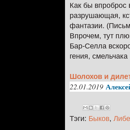
Как бы впроброс 
разрушающая, кс
фантазии. (Письм
Впрочем, тут плю
Бар-Селла вскоро
гения, смельчака
Шолохов и диле
Алекс
22.01.2019
Тэги:
Быков
,
Либе