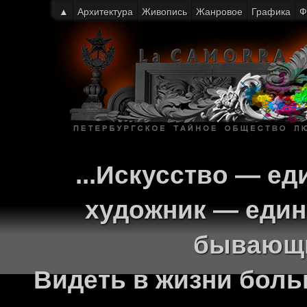
▲
Архитектура
Живопись
Жанровое
Графика
Ф
...Искусство — ед
художник — един
бывающи
Видеть в жизни больш