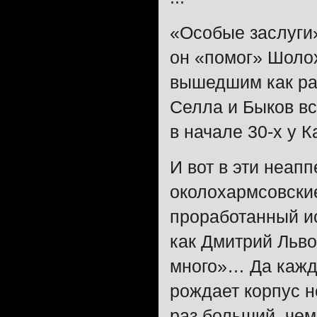
«Особые заслуги»
он «помог» Шоло
вышедшим как раз
Селла и Быков вс
в начале 30-х у 
И вот в эти неап
околохармсовские
проработанный ис
как Дмитрий Льво
много»… Да кажд
рождает корпус н
раз больший, чем