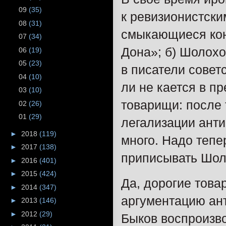
09
(35)
к ревизионистски
08
(31)
смыкающиеся конц
07
(34)
Дона»; б) Шолохо
06
(19)
05
(23)
в писатели сове
04
(10)
ли не кается в п
03
(10)
товарищи: после 
02
(26)
01
(29)
легализации анти
►
2018
(119)
много. Надо тепе
►
2017
(138)
приписывать Шол
►
2016
(401)
►
2015
(424)
Да, дорогие товар
►
2014
(347)
аргументацию ант
►
2013
(146)
►
2012
(29)
Быков воспроизво