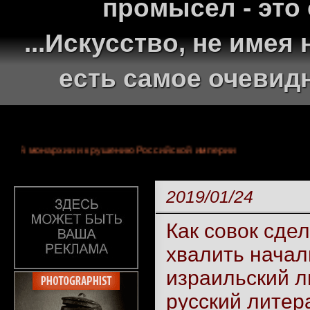
промысел - это
...Искусство, не име
есть самое очевид
у 300-летней монархии и крушению Российской империи
2019/01/24
Как совок сде
хвалить начал
израильский л
русский литер