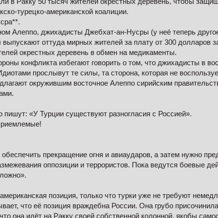
ли в Ракку 50 тысяч жителей окрестных деревень, чтобы защищ
акско-турецко-американской коалиции.
сра**.
ом Алеппо, джихадисты Джебхат-ан-Нусры (у неё теперь другое 
ы выпускают оттуда мирных жителей за плату от 300 долларов з
елей окрестных деревень в обмен на медикаменты.
тороны конфликта избегают говорить о том, что джихадисты в в
Идиотами прослывут те силы, та сторона, которая не воспользует
едлагают окружившим восточное Алеппо сирийским правительст
ами.
 пишут: «У Турции существуют разногласия с Россией».
приемлемые!
обеспечить прекращение огня и авиаударов, а затем нужно пр
азмежевания оппозиции и террористов. Пока ведутся боевые дей
ложно».
 американская позиция, только что турки уже не требуют немед
ывает, что её позиция враждебна России. Она грубо присочинила
что она идёт на Ракку своей собственной колонной, якобы само