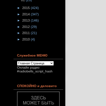
►
2015
(424)
►
2014
(347)
►
2013
(146)
►
2012
(29)
►
2011
(21)
►
2010
(4)
Служебное МЕНЮ
Онлайн радио
#radiobells_script_hash
СПОКОЙНО и деловито