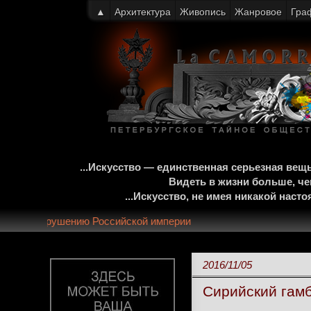
▲
Архитектура
Живопись
Жанровое
Гра
...Искусство — единственная серьезная ве
Видеть в жизни больше, че
...Искусство, не имея никакой нас
ей монархии и крушению Российской империи
2016/11/05
Сирийский гам