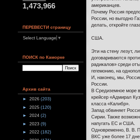
1,473,966
американцев.
Почему Россия предпо
России, но выгодно Г
делать, откройте глаза
ПЕРЕВЕСТИ страницу
США.
Select Language
▼
Эти на стену лезут, 
ПОИСК по Каморке
договариваются проти
радикалов» среди отъ
гегемонию, на однопо
И, наконец, мы, Росси
России.
Архив сайта
В Средиземное море в
крейсер «Адмирал Куз
►
2026
(203)
класса «Калибр».
►
2025
(120)
Запад обвиняет Росси
►
2024
(2)
Сирии. Также возможн
напугать ЕС и США.
►
2023
(9)
Одновременно, В. В. 
►
2022
(182)
ВКС уже более 17 дне