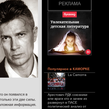
Популярное в КАМОРКЕ
La Camorra
то он появился в
Арестович РДК союзники
или враги кто и зачем их
только эти две силы.
развернул в ПАСЕ
оложная информация.
политический анализ от