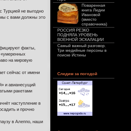
Поваренная
книга Лидии
с Турцией не выгодно
Ивановой
 мы с вами должны это
(вместо
справочника)
РОССИЯ РЕЗКО
ПОДНЯЛА УРОВЕНЬ
ВОЕННОЙ ЭСКАЛАЦИИ
Самый важный разговор.
сифицируют факты,
Три медийные персоны в
е «умеренных
поиске Истины
раво на мировую
ает сейчас от имени
Следим за погодой
й» и авианесущий
латыми ракетами
ачнёт наступление в
осадить и прочно
паузу в Алеппо, наши