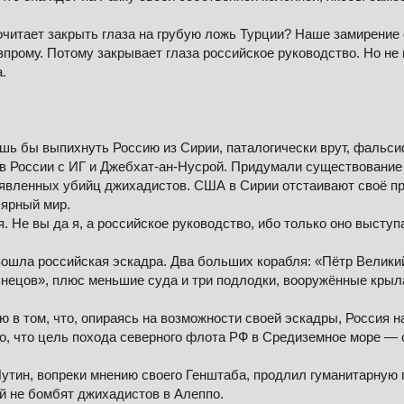
читает закрыть глаза на грубую ложь Турции? Наше замирение 
азпрому. Потому закрывает глаза российское руководство. Но не
.
лишь бы выпихнуть Россию из Сирии, паталогически врут, фаль
в России с ИГ и Джебхат-ан-Нусрой. Придумали существовани
явленных убийц джихадистов. США в Сирии отстаивают своё п
лярный мир.
я. Не вы да я, а российское руководство, ибо только оно выступ
ошла российская эскадра. Два больших корабля: «Пётр Велики
нецов», плюс меньшие суда и три подлодки, вооружённые кры
ю в том, что, опираясь на возможности своей эскадры, Россия н
о, что цель похода северного флота РФ в Средиземное море — 
Путин, вопреки мнению своего Генштаба, продлил гуманитарную 
й не бомбят джихадистов в Алеппо.