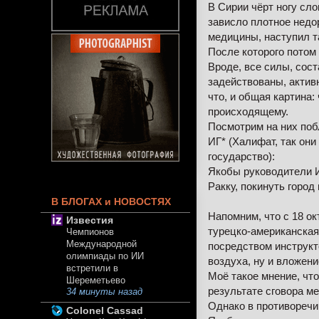
В Сирии чёрт ногу сло
зависло плотное недо
медицины, наступил т
После которого потом
Вроде, все силы, сос
задействованы, активн
что, и общая картина:
происходящему.
Посмотрим на них поб
ИГ* (Халифат, так они
государство):
Якобы руководители 
Ракку, покинуть город
В БЛОГАХ и НОВОСТЯХ
Напомним, что с 18 ок
Известия
турецко-американская
Чемпионов
Международной
посредством инструкт
олимпиады по ИИ
воздуха, ну и вложен
встретили в
Моё такое мнение, что
Шереметьево
результате сговора м
34 минуты назад
Однако в противореч
Colonel Cassad