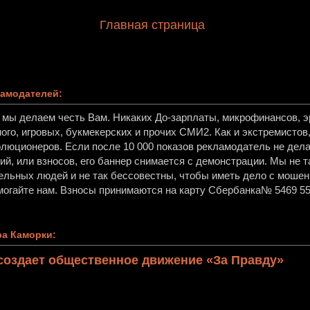
Главная страница
амодателей:
, мы делаем честь Вам. Никаких До-зарплаты, микрофинансов, эр
ного, игровых, букмекерских и прочих СМИ2. Как и экстремисто
олюционеров. Если после 10 000 показов рекламодатель не дела
й, или взносов, его баннер снимается с демонстрации. Мы не т
ельных людей и не так бессовестны, чтобы иметь дело с мошен
огайте нам. Взносы принимаются на карту Сбербанка№ 5469 55
а Каморки:
создает общественное движение «За Правду»