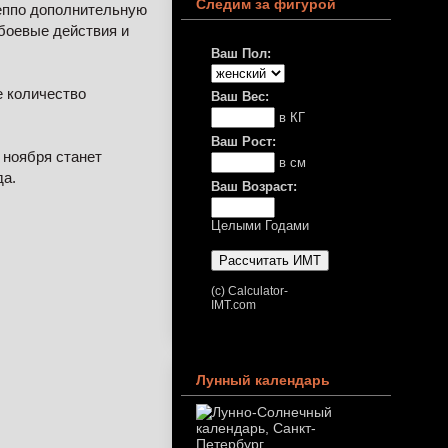
Следим за фигурой
еппо дополнительную
 боевые действия и
Ваш Пол:
е количество
Ваш Вес:
в КГ
Ваш Рост:
 ноября станет
в см
да.
Ваш Возраст:
Целыми Годами
(c) Calculator-
IMT.com
Лунный календарь