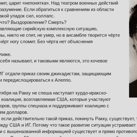
мит, царит «непонятка». Над театром военных действий
разумение. Если обратиться к сравнениям из области
акой упадок сил, коллапс.
 что? Выздоровление? Смерть?
тавляющие сирийскую комплексную ситуацию,
ы, никто не спит, не умер, но в ансамбле творится чёрте
 чёрт ногу сломит. Без чёрта нет объяснения
лиже.
 себя называют, и таковыми являются, это кочевое
ИГ отдали приказ своим джихадистам, защищающим
 и передислоцироваться к Алеппо.
тября на Ракку не спеша наступает курдо-иракско-
 коалиция, возглавляемая США, которые участвуют
оров, группы спецназа и поддерживают коалицию с
ием долларов.
 если действительно такой приказ, покинуть Ракку, существует, 
ежду США и ИГ. Потому что такое развитие ситуации устраивает 
ии с вышеназванной информацией существует и прямо противоп