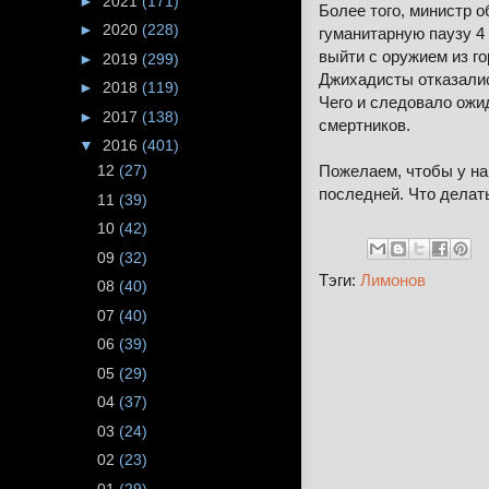
►
2021
(171)
Более того, министр 
►
2020
(228)
гуманитарную паузу 4 
выйти с оружием из г
►
2019
(299)
Джихадисты отказалис
►
2018
(119)
Чего и следовало ожи
►
2017
(138)
смертников.
▼
2016
(401)
Пожелаем, чтобы у на
12
(27)
последней. Что делат
11
(39)
10
(42)
09
(32)
Тэги:
Лимонов
08
(40)
07
(40)
06
(39)
05
(29)
04
(37)
03
(24)
02
(23)
01
(29)