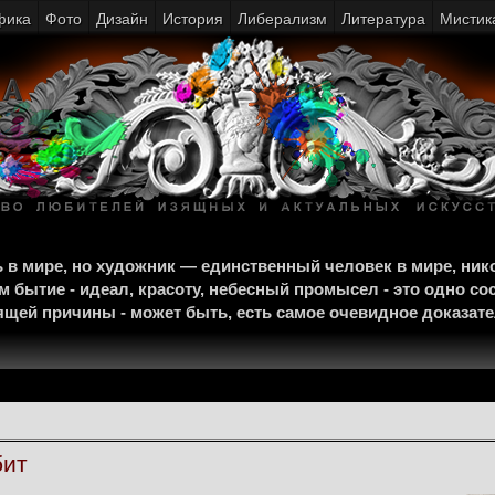
фика
Фото
Дизайн
История
Либерализм
Литература
Мистик
щь в мире, но художник — единственный человек в мире, ни
м бытие - идеал, красоту, небесный промысел - это одно со
тоящей причины - может быть, есть самое очевидное доказат
бит