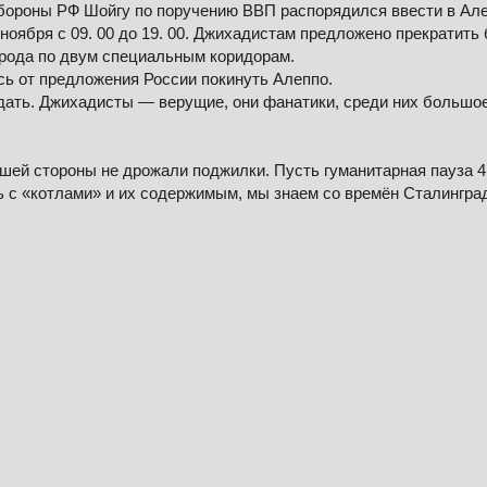
обороны РФ Шойгу по поручению ВВП распорядился ввести в Ал
ноября с 09. 00 до 19. 00. Джихадистам предложено прекратить
орода по двум специальным коридорам.
ь от предложения России покинуть Алеппо.
дать. Джихадисты — верущие, они фанатики, среди них большо
шей стороны не дрожали поджилки. Пусть гуманитарная пауза 4
ь с «котлами» и их содержимым, мы знаем со времён Сталингра