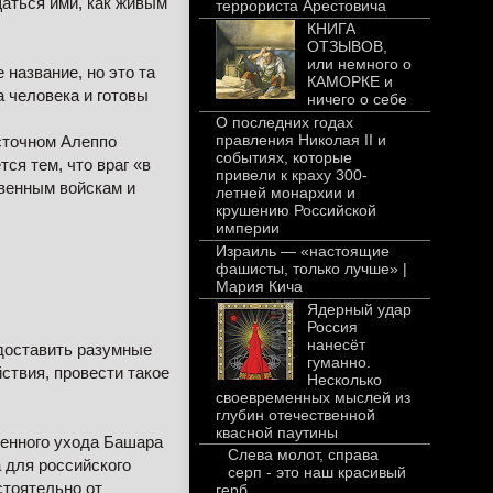
аться ими, как живым
террориста Арестовича
КНИГА
ОТЗЫВОВ,
или немного о
название, но это та
КАМОРКЕ и
а человека и готовы
ничего о себе
О последних годах
правления Николая II и
осточном Алеппо
событиях, которые
ся тем, что враг «в
привели к краху 300-
венным войскам и
летней монархии и
крушению Российской
империи
Израиль — «настоящие
фашисты, только лучше» |
Мария Кича
Ядерный удар
Россия
нанесёт
едоставить разумные
гуманно.
ствия, провести такое
Несколько
своевременных мыслей из
глубин отечественной
квасной паутины
ленного ухода Башара
Слева молот, справа
 для российского
серп - это наш красивый
стоятельно от
герб