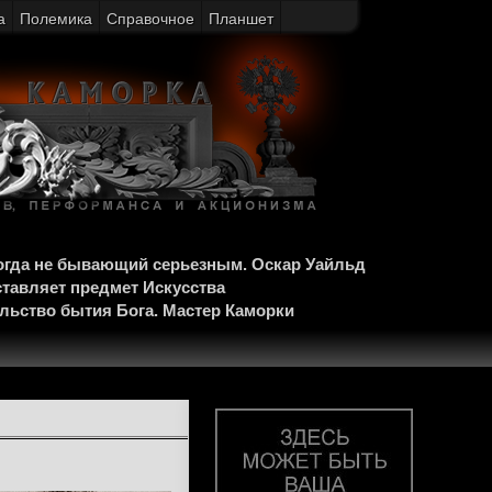
а
Полемика
Справочное
Планшет
когда не бывающий серьезным. Оскар Уайльд
ставляет предмет Искусства
ельство бытия Бога. Мастер Каморки