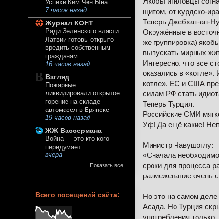
Якобы игиловцы согна
Успехи Ким Чен Ына
7 часов назад
щитом, от курдско-ир
Теперь Джебхат-ан-Ну
Журнал КОНТ
Ради Зеленского власти
Окружённые в восточн
Латвии готовы открыто
же группировка) якоб
вредить собственным
выпускать мирных жит
гражданам
Интересно, что все с
16 часов назад
оказались в «котле». 
Взгляд
котле». ЕС и США пр
Пожарные
силам РФ стать идиот
ликвидировали открытое
горение на складе
Теперь Турция.
автомасел в Брянске
Российские СМИ мягко
19 часов назад
Уф! Да ещё какие! Не
ЖЖ Вассермана
Война — это кто кого
Министр Чавушоглу:
передумает
«Сначала необходимо 
вчера
сроки для процесса р
Показать все
размежевание очень с
Всего посещений сайта:
Но это на самом деле
Асада. Но Турция скр
употребления только, 