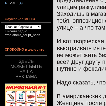
►
2010
(4)
улицам разгулива
Заходишь в магаз
Служебное МЕНЮ
тебя, оппозицион
улице – а что та
Онлайн радио
#radiobells_script_hash
И вот творческая
выстраивать инте
СПОКОЙНО и деловито
не может жить без
все? Друг другу п
Путине и фекали
Надо сказать, чт
В американских 
Женщина после р