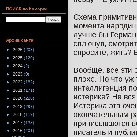
ПОИСК по Каморке
Схема примитивна
момента народишк
лучше бы Германи
Архив сайта
сплюнув, смотрит 
►
2026
(203)
спросите, жить? 
►
2025
(120)
►
2024
(2)
Вообще, все эти
►
2023
(9)
плохо. Но что уж
►
2022
(182)
интеллигенция п
►
2021
(171)
истерике? Не вся
►
2020
(228)
Истерика эта оче
►
2019
(299)
окончательным ра
►
2018
(119)
приписываются в
►
2017
(138)
писатель и публи
▼
2016
(401)