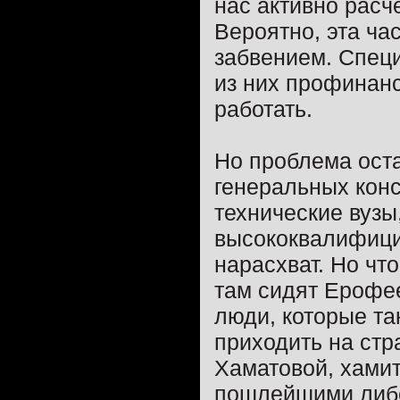
нас активно расч
Вероятно, эта ча
забвением. Специ
из них профинан
работать.
Но проблема оста
генеральных конс
технические вузы
высококвалифици
нарасхват. Но чт
там сидят Ерофее
люди, которые та
приходить на ст
Хаматовой, хамит
пошлейшими либе