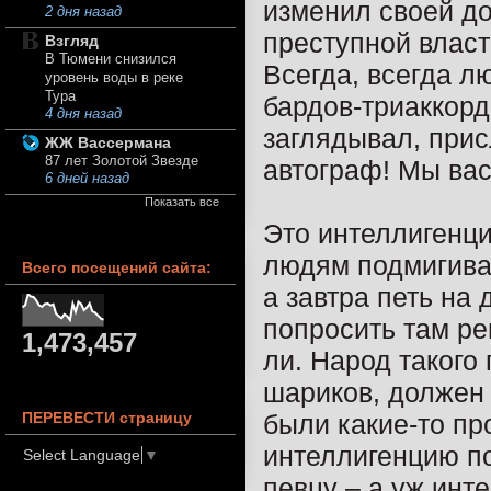
изменил своей до
2 дня назад
преступной власт
Взгляд
В Тюмени снизился
Всегда, всегда л
уровень воды в реке
Тура
бардов-триаккорд
4 дня назад
заглядывал, прис
ЖЖ Вассермана
87 лет Золотой Звезде
автограф! Мы вас
6 дней назад
Показать все
Это интеллигенци
людям подмигиват
Всего посещений сайта:
а завтра петь на
попросить там ре
1,473,457
ли. Народ такого
шариков, должен 
были какие-то пр
ПЕРЕВЕСТИ страницу
интеллигенцию по
Select Language
▼
певцу – а уж инт