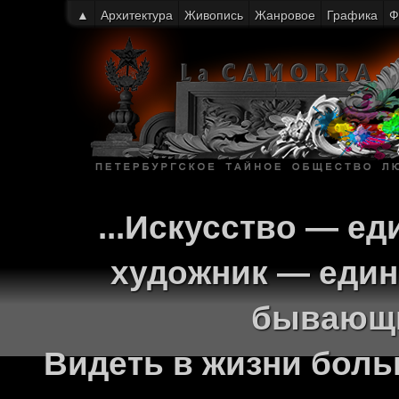
▲
Архитектура
Живопись
Жанровое
Графика
Ф
...Искусство — ед
художник — един
бывающи
Видеть в жизни больш