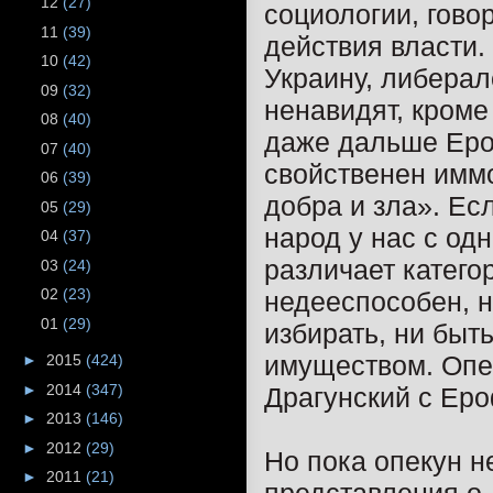
12
(27)
социологии, гово
11
(39)
действия власти.
10
(42)
Украину, либерал
09
(32)
ненавидят, кроме
08
(40)
даже дальше Ероф
07
(40)
свойственен имм
06
(39)
добра и зла». Ес
05
(29)
народ у нас с одн
04
(37)
различает категор
03
(24)
02
(23)
недееспособен, н
01
(29)
избирать, ни быт
имуществом. Опек
►
2015
(424)
►
2014
(347)
Драгунский с Еро
►
2013
(146)
►
2012
(29)
Но пока опекун 
►
2011
(21)
представления о 