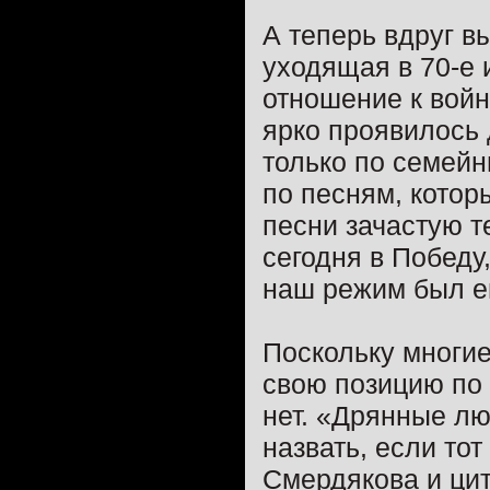
А теперь вдруг в
уходящая в 70-е 
отношение к войне
ярко проявилось 
только по семейн
по песням, котор
песни зачастую т
сегодня в Победу,
наш режим был е
Поскольку многи
свою позицию по 
нет. «Дрянные лю
назвать, если то
Смердякова и ци