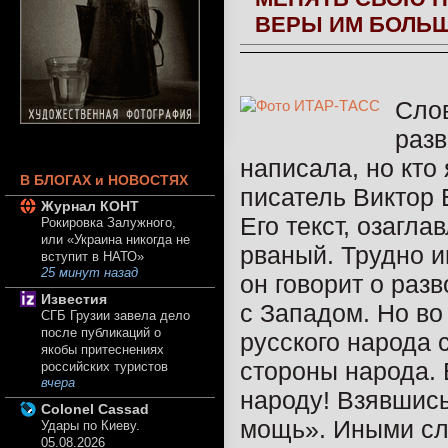
ВЕРЫ ИМ БОЛЬШ
Слов
разв
написала, но кто
В БЛОГАХ и НОВОСТЯХ
писатель Виктор
Журнал КОНТ
Его текст, озагл
Рокировка Залужного,
или «Украина никогда не
рваный. Трудно и
вступит в НАТО»
25 минут назад
он говорит о разв
Известия
с Западом. Но во
СГБ Грузии завела дело
после публикаций о
русского народа 
якобы притеснениях
стороны народа.
российских туристов
вчера
народу! Взявшись
Colonel Cassad
мощь». Иными сл
Удары по Киеву.
05.08.2026