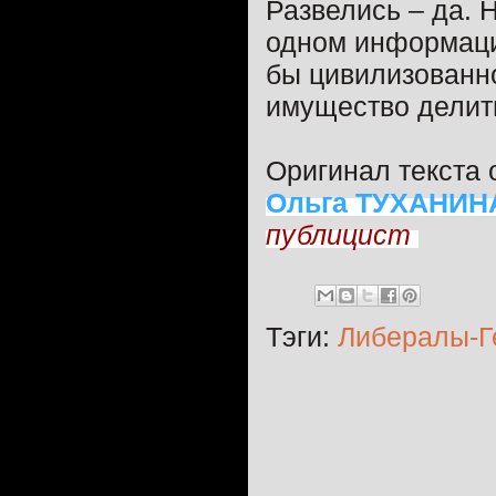
Развелись – да. 
одном информаци
бы цивилизованно 
имущество делить
Оригинал текста 
Ольга ТУХАНИН
публицист
Тэги:
Либералы-Г