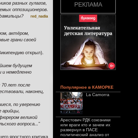
иков разных гулагов,
емых оппозиционеров.
офамильцы?
red_nadia
ном, актёром,
овые грани своей
Википендию открыл).
жайшем будущем
 и немедленно
 70 лет после
Популярное в КАМОРКЕ
жествовали, наконец,
La Camorra
иеся, по уверению
е арийцы,
 фюрером великой
Арестович РДК союзники
ского вопроса..."
или враги кто и зачем их
развернул в ПАСЕ
политический анализ от
его яростного критика