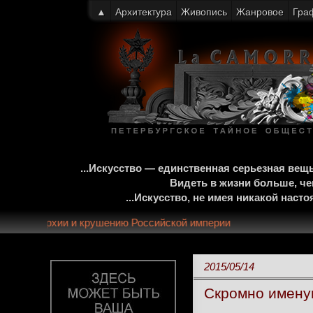
▲
Архитектура
Живопись
Жанровое
Гра
...Искусство — единственная серьезная ве
Видеть в жизни больше, че
...Искусство, не имея никакой нас
00-летней монархии и крушению Российской империи
2015/05/14
Скромно имену