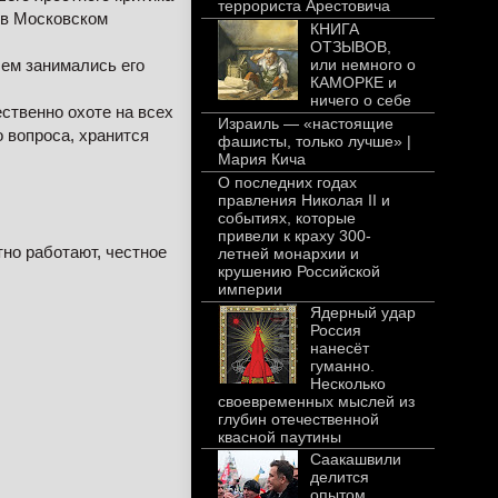
террориста Арестовича
 в Московском
КНИГА
ОТЗЫВОВ,
чем занимались его
или немного о
КАМОРКЕ и
ничего о себе
ственно охоте на всех
Израиль — «настоящие
 вопроса, хранится
фашисты, только лучше» |
Мария Кича
О последних годах
правления Николая II и
событиях, которые
привели к краху 300-
тно работают, честное
летней монархии и
крушению Российской
империи
Ядерный удар
Россия
нанесёт
гуманно.
Несколько
своевременных мыслей из
глубин отечественной
квасной паутины
Саакашвили
делится
опытом