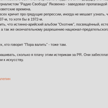
урналистом "Радио Свобода" Яковенко - заведовал пропагандой
оветские времена.
всех кричит про грядущие репрессии, иногда не мешает узнать, 
37-м, то хотя бы в 1972-м.
ть, что истинно-арийский альбом "Охотник", посвящённый, есте
, а так же окончательному разрешению национал-предательского
, кто говорит "Пора валить" - тоже там.
рашивать, сколько я плачу этим истерикам за PR. Они забеспла
и к искусству.
илепин