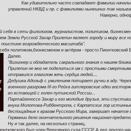
Как удивительно часто совпадают фамилии начальн
управлений НКВД и пр. с фамилиями нынешних так называ
Наверно, одн
й себя в сети филологом, журналистом, политиком, бизнесме
м Земли Русской Захар Прилепин являет городу и миру все н
 поистине возрожденческого масштаба".
 себя политиком,бизнесменом и актёром - просто Пионтковский 
Далее.
"Визионер и обладатель сакрального знания о нашем бли
Прилепин не мог не поделиться им с простыми смертными
отправился глаголом жечь сердца людей....
Дедушка Адольф с умилением потирает ручки в аду. Через
военного разгрома III-го Рейха гитлеровские идеи востор
во встающей с колен путинской России...
Партайгеноссе Захар и его молодые друзья, эти спустивш
внука Молотова-Риббентропа, с Карпатских гор истинны
беспощадные к врагам Русского Мира, завершат начатое
Германии дело окончательного решения национал-предатель
Ну и так далее, на несколько страниц.
онтковского был член Верховного суда СССР. А дед другого наш