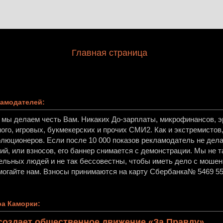
Главная страница
амодателей:
, мы делаем честь Вам. Никаких До-зарплаты, микрофинансов, эр
ного, игровых, букмекерских и прочих СМИ2. Как и экстремисто
олюционеров. Если после 10 000 показов рекламодатель не дела
й, или взносов, его баннер снимается с демонстрации. Мы не т
ельных людей и не так бессовестны, чтобы иметь дело с мошен
огайте нам. Взносы принимаются на карту Сбербанка№ 5469 55
а Каморки:
создает общественное движение «За Правду»