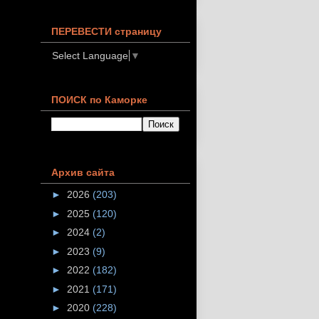
ПЕРЕВЕСТИ страницу
Select Language
▼
ПОИСК по Каморке
Архив сайта
►
2026
(203)
►
2025
(120)
►
2024
(2)
►
2023
(9)
►
2022
(182)
►
2021
(171)
►
2020
(228)