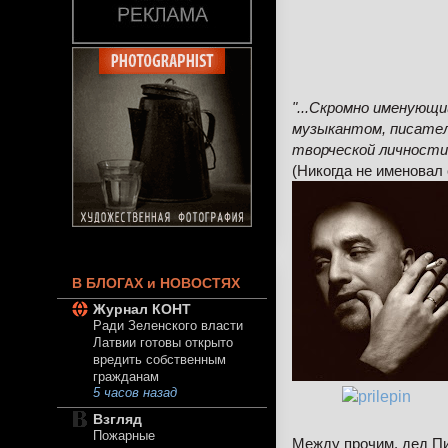
"...Скромно именующи
музыкантом, писателе
творческой личности
(Никогда не именовал
В БЛОГАХ и НОВОСТЯХ
Журнал КОНТ
Ради Зеленского власти
Латвии готовы открыто
вредить собственным
гражданам
5 часов назад
prilepin
Взгляд
Пожарные
Между прочим, дед Пи