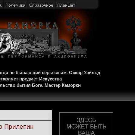
а
Полемика
Справочное
Планшет
когда не бывающий серьезным. Оскар Уайльд
ставляет предмет Искусства
ельство бытия Бога. Мастер Каморки
ар Прилепин