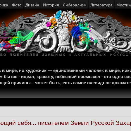
фика
Фото
Дизайн
История
Либерализм
Литература
Мистик
щь в мире, но художник — единственный человек в мире, ни
м бытие - идеал, красоту, небесный промысел - это одно со
тоящей причины - может быть, есть самое очевидное доказат
ющий себя... писателем Земли Русской Зах