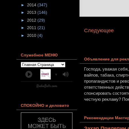
►
2014
(347)
►
2013
(146)
►
2012
(29)
►
2011
(21)
Следующее
►
2010
(4)
Служебное МЕНЮ
Объявление для рекл
Господа, уважая себя
▼
вайпов, табака, спирт
пропагандистов и рев
ответственных действи
спонсировать состоят
честную рекламу? Пом
СПОКОЙНО и деловито
Рекомендации Мастер
Захар Прилепин 