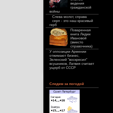
ведения
гражданской
войны
Слева молот, справа
серп - это наш красивый
герб
Поваренная
книга Лидии
Ивановой
(вместо
справочника)
У оппозиции Армении
отжимают бизнес,
Зеленский "воскресил"
всушников, Латвия считает
ущерб от СССР
Следим за погодой