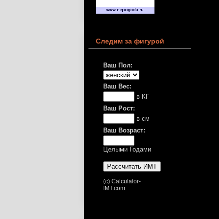
Следим за фигурой
Ваш Пол:
Ваш Вес:
в КГ
Ваш Рост:
в см
Ваш Возраст:
Целыми Годами
(c) Calculator-
IMT.com