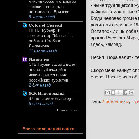
ликвидировали открытое
- ныне трудящегося ж
горение на складе
райкоме в махровые С
автомасел в Брянске
8 часов назад
Когда человек громче 
родители если не в 19
Colonel Cassad
НРТК "Курьер" и
Осталось лишь добави
гексокоптер "Мангас" в
врагов Русского Мира
работах Солбона
здесь, камрад.
Лыгденова
11 часов назад
Песня "Пора валить тех
Известия
СГБ Грузии завела дело
после публикаций о
Скоро меня начнут сп
якобы притеснениях
слово. Просто из любв
российских туристов
2 дня назад
ЖЖ Вассермана
87 лет Золотой Звезде
Тэги:
Либерализм
,
Пр
6 дней назад
Показать все
Всего посещений сайта: