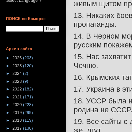
Select Language
▼
живым щитом при
13. Никаких бое
ПОИСК по Каморке
пропаганды.
14. В Черном мо
русским покажем
Архив сайта
15. Нас захватит
►
2026
(203)
Чечню.
►
2025
(120)
►
2024
(2)
16. Крымских та
►
2023
(9)
17. Украина в э
►
2022
(182)
►
2021
(171)
18. УССР была н
►
2020
(228)
родина не СССР
►
2019
(299)
19. Все сайты с
►
2018
(119)
►
2017
(138)
же, лгут