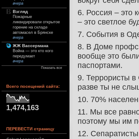
вокруг себя сде
вчера
6. Россия – это 
Взгляд
Пожарные
– это светлое б
ликвидировали открытое
горение на складе
7. События в Од
автомасел в Брянске
вчера
8. В Доме профс
ЖЖ Вассермана
Война — это кто кого
вообще это был
передумает
вчера
паспортами.
Показать все
9. Террористы в
разве ты не сл
Всего посещений сайта:
10. 70% населен
1,474,163
11. Мы все равн
поэтому мы им п
ПЕРЕВЕСТИ страницу
12. Сепаратисты