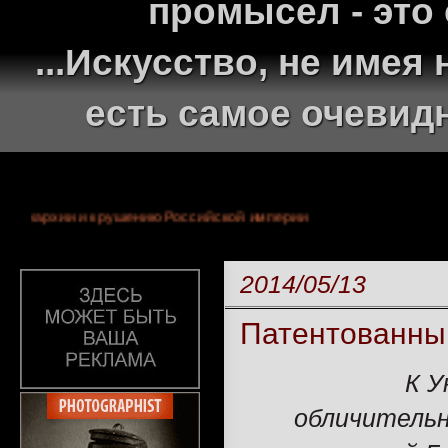
промысел - это
...Искусство, не име
есть самое очевид
-летней монархии и крушению Российской империи
2014/05/13
Патентованны
К У
обличитель