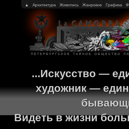
▲
Архитектура
Живопись
Жанровое
Графика
Ф
...Искусство — ед
художник — един
бывающи
Видеть в жизни больш