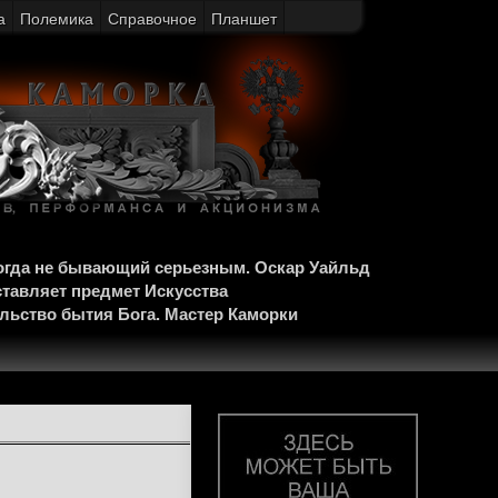
а
Полемика
Справочное
Планшет
когда не бывающий серьезным. Оскар Уайльд
ставляет предмет Искусства
ельство бытия Бога. Мастер Каморки