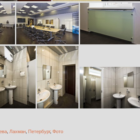
ева
,
Лахман
,
Петербург
,
Фото