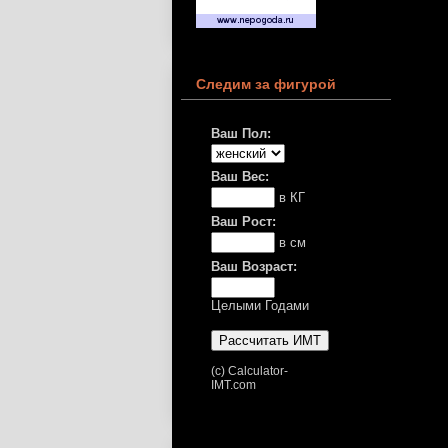
Следим за фигурой
Ваш Пол:
Ваш Вес:
в КГ
Ваш Рост:
в см
Ваш Возраст:
Целыми Годами
(c) Calculator-
IMT.com