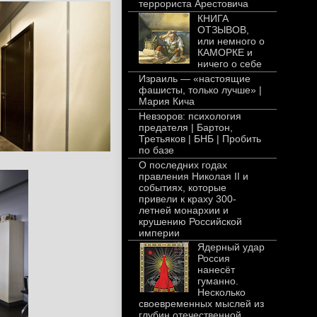
террориста Арестовича
КНИГА
ОТЗЫВОВ,
или немного о
КАМОРКЕ и
ничего о себе
Израиль — «настоящие
фашисты, только лучше» |
Мария Кича
Невзоров: психология
предателя | Бартон,
Третьяков | БНБ | Пробить
по базе
О последних годах
правления Николая II и
событиях, которые
привели к краху 300-
летней монархии и
крушению Российской
империи
Ядерный удар
Россия
нанесёт
гуманно.
Несколько
своевременных мыслей из
глубин отечественной