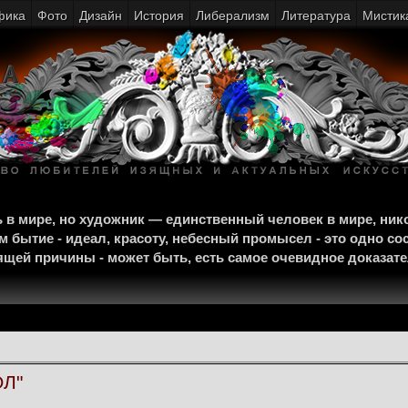
фика
Фото
Дизайн
История
Либерализм
Литература
Мистик
щь в мире, но художник — единственный человек в мире, ни
м бытие - идеал, красоту, небесный промысел - это одно со
тоящей причины - может быть, есть самое очевидное доказат
Л"