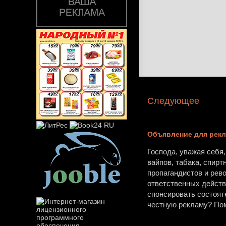
Следующее
Объявление для рекл
Господа, уважая себя
вайпов, табака, спирт
пропагандистов и рев
ответственных действи
спонсировать состоят
честную рекламу? Пом