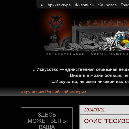
▲
Архитектура
Живопись
Жанровое
Гра
...Искусство — единственная серьезная ве
Видеть в жизни больше, че
...Искусство, не имея никакой нас
-летней монархии и крушению Российской империи
2014/03/31
ОФИС "ГЕОИЗО