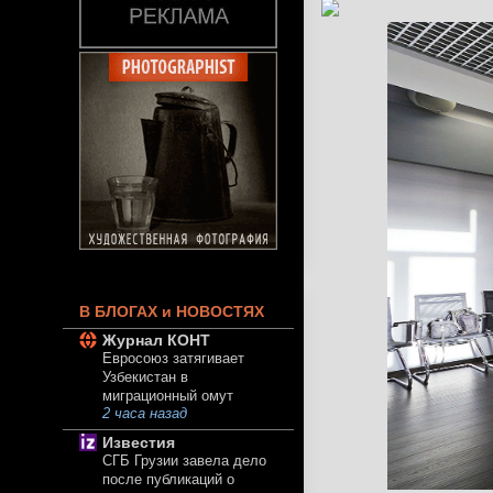
В БЛОГАХ и НОВОСТЯХ
Журнал КОНТ
Евросоюз затягивает
Узбекистан в
миграционный омут
2 часа назад
Известия
СГБ Грузии завела дело
после публикаций о