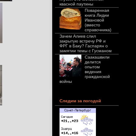
квасной паутины
Поваренная
книга Лидии
Ивановой
(вместо
справочника)
Зачем Алиев слил
закрытую встречу РФ и
ФРГ в Баку? Гаспарян о
замятии темы с Гусманом
Саакашвили
делится
опытом
ведения
гражданской
войны
Следим за погодой