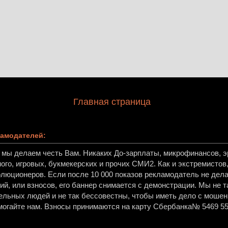
Главная страница
амодателей:
, мы делаем честь Вам. Никаких До-зарплаты, микрофинансов, эр
ного, игровых, букмекерских и прочих СМИ2. Как и экстремисто
олюционеров. Если после 10 000 показов рекламодатель не дела
й, или взносов, его баннер снимается с демонстрации. Мы не т
ельных людей и не так бессовестны, чтобы иметь дело с мошен
огайте нам. Взносы принимаются на карту Сбербанка№ 5469 55