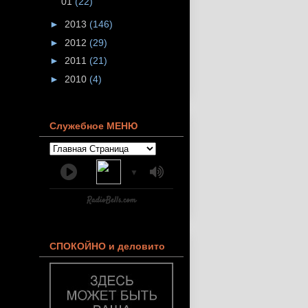
01
(22)
►
2013
(146)
►
2012
(29)
►
2011
(21)
►
2010
(4)
Служебное МЕНЮ
▼
СПОКОЙНО и деловито