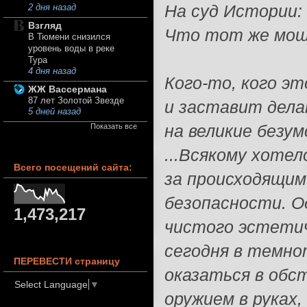
На суд Истории:
2 дня назад
Взгляд
Что тот же мощн
В Тюмени снизился
уровень воды в реке
Тура
4 дня назад
Кого-то, кого эт
ЖЖ Вассермана
87 лет Золотой Звезде
и заставит дела
5 дней назад
на великие безум
Показать все
...Всякому хотел
Всего посещений сайта:
за происходящим
безопасности. О
1,473,217
чистого эстетич
сегодня в темно
ПЕРЕВЕСТИ страницу
оказаться в обс
Select Language
▼
оружием в руках