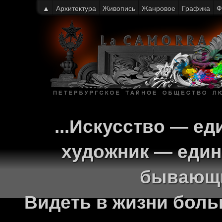
▲
Архитектура
Живопись
Жанровое
Графика
Ф
...Искусство — ед
художник — един
бывающи
Видеть в жизни больш