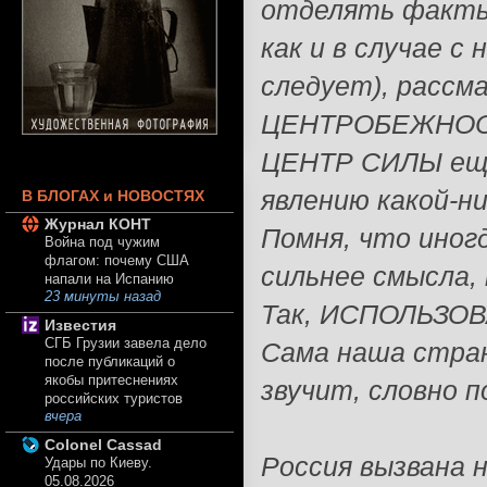
отделять факты 
как и в случае с
следует), рассма
ЦЕНТРОБЕЖНОСТ
ЦЕНТР СИЛЫ еще
явлению какой-н
В БЛОГАХ и НОВОСТЯХ
Журнал КОНТ
Помня, что ино
Война под чужим
флагом: почему США
сильнее смысла, 
напали на Испанию
23 минуты назад
Так, ИСПОЛЬЗОВА
Известия
СГБ Грузии завела дело
Сама наша стран
после публикаций о
якобы притеснениях
звучит, словно п
российских туристов
вчера
Colonel Cassad
Россия вызвана н
Удары по Киеву.
05.08.2026