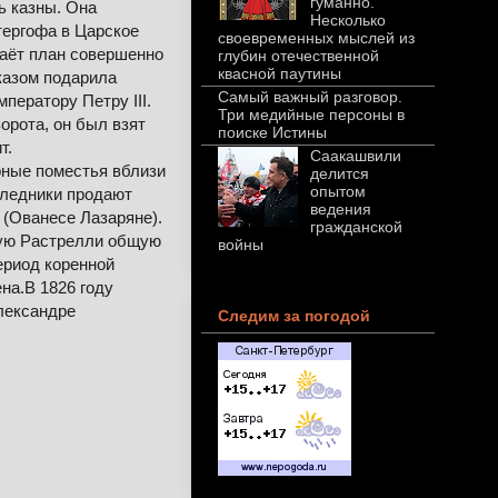
гуманно.
ь казны. Она
Несколько
тергофа в Царское
своевременных мыслей из
даёт план совершенно
глубин отечественной
квасной паутины
казом подарила
Самый важный разговор.
ератору Петру III.
Три медийные персоны в
ворота, он был взят
поиске Истины
т.
Саакашвили
рные поместья вблизи
делится
опытом
аследники продают
ведения
 (Ованесе Лазаряне).
гражданской
ную Растрелли общую
войны
ериод коренной
на.В 1826 году
лександре
Следим за погодой