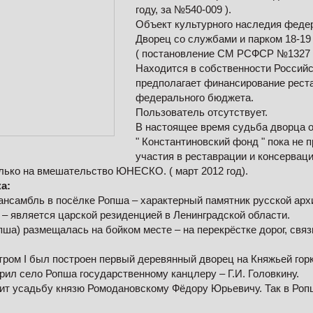
году, за №540-009 ).
Объект культурного наследия федер
Дворец со службами и парком 18-19 
( постановление СМ РСФСР №1327 от 
Находится в собственности Российс
предполагает финансирование рест
федерального бюджета.
Пользователь отсутствует.
В настоящее время судьба дворца о
" Константиновский фонд " пока не 
участия в реставрации и консерваци
лько на вмешательство ЮНЕСКО. ( март 2012 год).
а:
ансамбль в посёлке Ропша – характерный памятник русской арх
 – является царской резиденцией в Ленинградской области.
ша) размещалась на бойком месте – на перекрёстке дорог, свя
етром I был построен первый деревянный дворец на Княжьей горк
рил село Ропша государственному канцлеру – Г.И. Головкину.
арит усадьбу князю Ромодановскому Фёдору Юрьевичу. Так в Ро