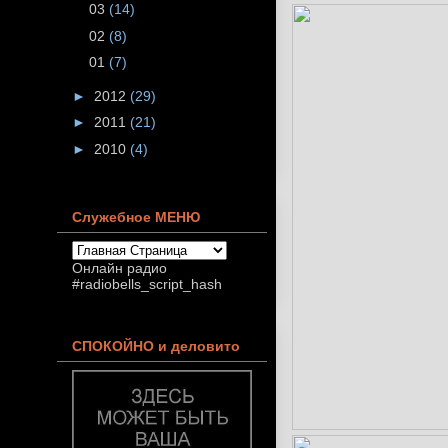
03
(14)
02
(8)
01
(7)
►
2012
(29)
►
2011
(21)
►
2010
(4)
Служебное МЕНЮ
Онлайн радио
#radiobells_script_hash
СПОКОЙНО и деловито