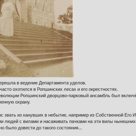
перешла в ведение Департамента уделов.
часто охотился в Ропшинских лесах и его окрестностях.
еволюции Ропшинский дворцово-парковый ансамбль был включён
венную охрану.
лос звать из канувших в небытие, например из Собственной Его 
ии людей с вилами и насаживать пачками на эти вилы нынешни
о было довести до такого состояния...