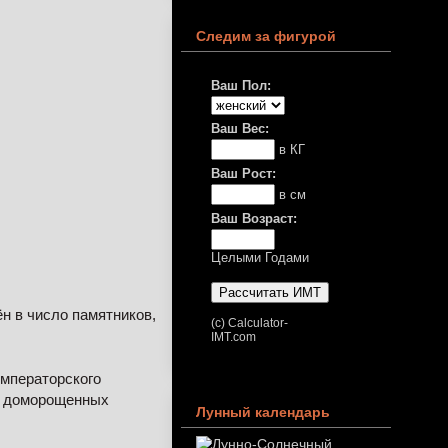
Следим за фигурой
Ваш Пол:
Ваш Вес:
в КГ
Ваш Рост:
в см
Ваш Возраст:
Целыми Годами
 в число памятников,
(c) Calculator-
IMT.com
Императорского
х доморощенных
Лунный календарь