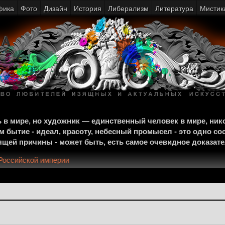
фика
Фото
Дизайн
История
Либерализм
Литература
Мистик
щь в мире, но художник — единственный человек в мире, ни
м бытие - идеал, красоту, небесный промысел - это одно со
тоящей причины - может быть, есть самое очевидное доказат
шению Российской империи