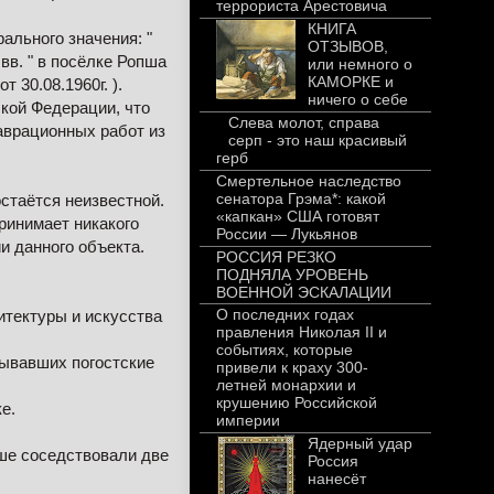
террориста Арестовича
КНИГА
ального значения: "
ОТЗЫВОВ,
вв. " в посёлке Ропша
или немного о
КАМОРКЕ и
30.08.1960г. ).
ничего о себе
кой Федерации, что
Слева молот, справа
аврационных работ из
серп - это наш красивый
герб
Смертельное наследство
сенатора Грэма*: какой
стаётся неизвестной.
«капкан» США готовят
принимает никакого
России — Лукьянов
и данного объекта.
РОССИЯ РЕЗКО
ПОДНЯЛА УРОВЕНЬ
ВОЕННОЙ ЭСКАЛАЦИИ
О последних годах
итектуры и искусства
правления Николая II и
событиях, которые
зывавших погостские
привели к краху 300-
летней монархии и
крушению Российской
е.
империи
Ядерный удар
пше соседствовали две
Россия
нанесёт