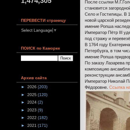
1,474,305
После ссылки М.Г.Гол
становится загородно
Село и Гостилицы. В 
новой царской резиде
ПЕРЕВЕСТИ страницу
имение Ропша наследн
Select Language
▼
Император Пётр III уд
под стражу и перевезё
В 1764 году Екатерин
ПОИСК по Каморке
Петербурга, в том чис
имение Ропша придвор
По заказу Лазарева п
композицию ансамбля,
реконструкции ансамб
Архив сайта
Император Николай Па
►
2026
(203)
Фёдоровне.
Ссылка на
►
2025
(120)
►
2024
(2)
►
2023
(9)
►
2022
(182)
►
2021
(171)