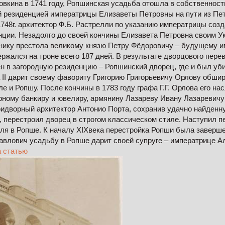
овкина в 1741 году, Ропшинская усадьба отошла в собственност
й резиденцией императрицы Елизаветы Петровны на пути из Пе
1748г. архитектор Ф.Б. Растрелли по указанию императрицы соз
нции. Незадолго до своей кончины Елизавета Петровна своим У
ику престола великому князю Петру Фёдоровичу – будущему имп
ержался на троне всего 187 дней. В результате дворцового пере
н в загородную резиденцию – Ропшинский дворец, где и был уби
а II дарит своему фавориту Григорию Григорьевичу Орлову обши
ле и Ропшу. После кончины в 1783 году графа Г.Г. Орлова его н
ному банкиру и ювелиру, армянину Лазареву Ивану Лазаревичу
ридворный архитектор Антонио Порта, сохранив удачно найден
 перестроил дворец в строгом классическом стиле. Наступил п
ля в Ропше. К началу XIXвека перестройка Ропши была заверше
влович усадьбу в Ропше дарит своей супруге – императрице А
 статью