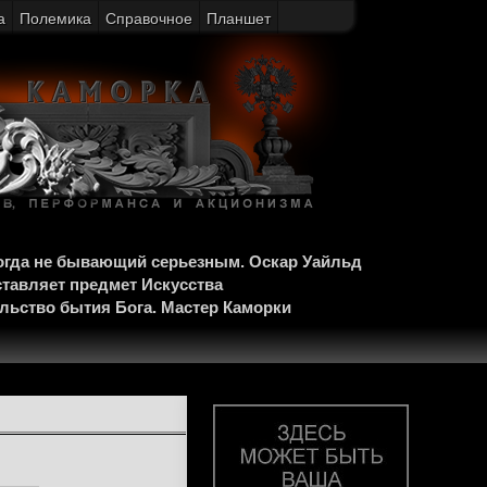
а
Полемика
Справочное
Планшет
когда не бывающий серьезным. Оскар Уайльд
ставляет предмет Искусства
ельство бытия Бога. Мастер Каморки